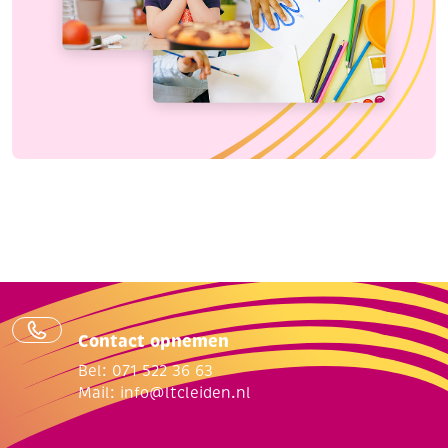
Contact opnemen
Bel: 071 522 36 63
Mail:
info@ltcleiden.nl