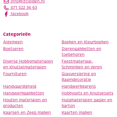
info@ltcleiden.nl
071 522 36 63
facebook
Categorieën
Algemeen
Boeken en Kleurboeken
Boetseren
Dierenpakketten en
toebehoren
Diverse Hobbymaterialen
Feestmateriaal,
en Knutselmaterialen
Schminken en Veren
Fournituren
Glasversiering en
Raamdecoratie
Handvaardigheid
Handwerkgarens
Handwerkpakketten
Hobbysets en Knutselsets
Houten materialen en
Hulpmaterialen papier en
producten
karton
Kaarsen en Zeep maken
Kaarten maken