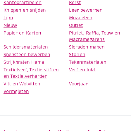
Kantoorartikelen
Kerst
Knippen en snijden
Leer bewerken
Lijm
Mozaieken
Nieuw
Outlet
Papier en Karton
Pitriet, Raffia, Touw en
Macramegarens
Schildersmaterialen
Sieraden maken
Speksteen bewerken
Stoffen
Strijkkralen Hama
Tekenmaterialen
Textielverf, Textielstiften
Verf en Inkt
en Textielverharder
Vilt en Wolvilten
Voorjaar
Vormgieten