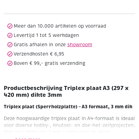
(297
x
420
mm)
Meer dan 10.000 artikelen op voorraad
dikte
Levertijd 1 tot 5 werkdagen
3mm
Gratis afhalen in onze
showroom
aantal
Verzendkosten € 6,95
Boven € 99,- gratis verzending
Productbeschrijving Triplex plaat A3 (297 x
420 mm) dikte 3mm
Triplex plaat (Sperrholzplatte) – A3 formaat, 3 mm dik
Deze hoogwaardige triplex plaat in A4-formaat is ideaal
voor diverse hobby-, knutsel- en doe-het-zelfprojecten.
Met een dikte van 3 mm combineert de plaat
stevigheid met flexibiliteit, waardoor hij eenvoudig te