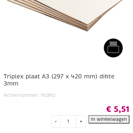
Triplex plaat A3 (297 x 420 mm) dikte
3mm
Artikelnummer:
192892
€
5,51
Triplex
In winkelwagen
-
+
plaat
A3