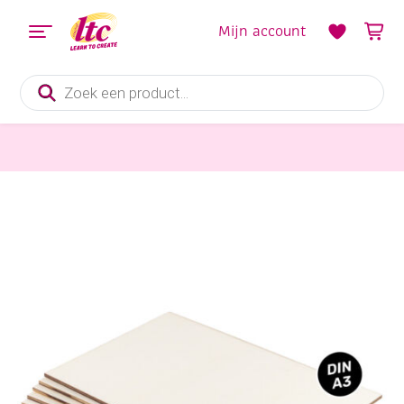
Mijn account
Producten
zoeken
Houten materialen en producten
Triplex plaat A3 (297 x 420 mm) dikte 3mm