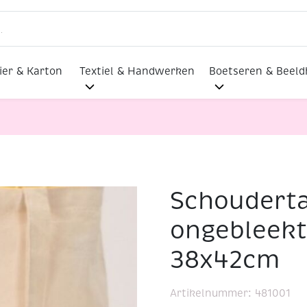
ier & Karton
Textiel & Handwerken
Boetseren & Beel
Schouderta
ekt katoen 140gr, 38x42cm
ongebleekt
38x42cm
Artikelnummer:
481001