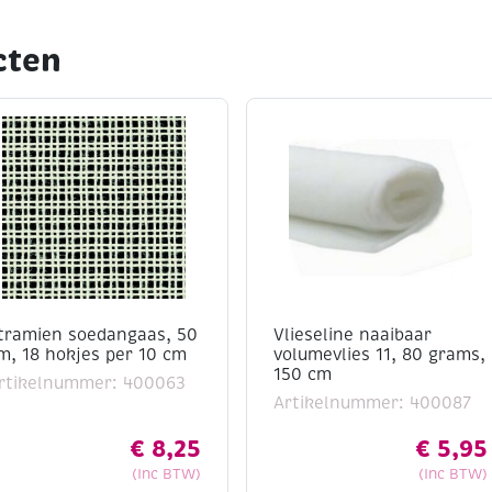
cten
tramien soedangaas, 50
Vlieseline naaibaar
m, 18 hokjes per 10 cm
volumevlies 11, 80 grams,
150 cm
rtikelnummer: 400063
Artikelnummer: 400087
€
8,25
€
5,95
(Inc BTW)
(Inc BTW)