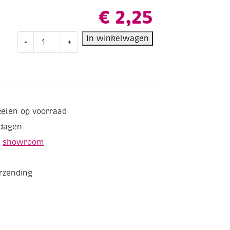
€
2,25
Schoudertas
In winkelwagen
-
+
van
ongebleekt
katoen
140gr,
38x42cm
aantal
kelen op voorraad
kdagen
e
showroom
erzending