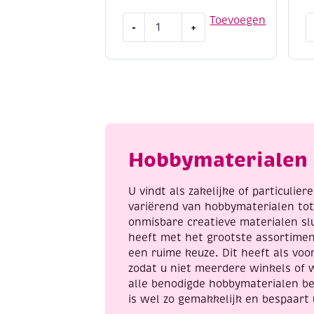
Vlieseline
S
Toevoegen
-
+
naaibaar
s
volumevlies
5
280,
c
80
1
grams,
h
90
p
cm
1
aantal
c
Hobbymaterialen 
a
U vindt als zakelijke of particulie
variërend van hobbymaterialen to
onmisbare creatieve materialen sl
heeft met het grootste assortime
een ruime keuze. Dit heeft als voor
zodat u niet meerdere winkels of 
alle benodigde hobbymaterialen be
is wel zo gemakkelijk en bespaart 