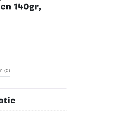
en 140gr,
kt)
Deze katoenen
 omdat ze per stuk
euk tot een minimum
iteit 100% katoen.
erstevigd zijn door middel
n (0)
atie