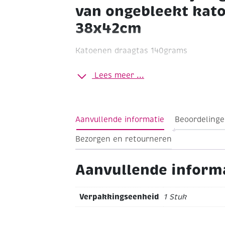
van ongebleekt kato
38x42cm
Katoenen draagtas 140grams
Afmeting ca. 42 x 38 cm
Ecru (ongeblee
Lees meer ...
draagtassen kunt u perfect bedrukken
voorgestreken zijn. Daardoor is de kr
beperkt.
Gemaakt van uitstekende kwal
Voorzien van twee lange hengsels die v
Aanvullende informatie
Beoordelinge
van een kruissteek.
Bezorgen en retourneren
Aanvullende inform
Verpakkingseenheid
1 Stuk