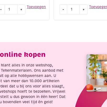
tramien
Vlieseline
Toevoegen
Toevoege
-
+
-
+
oedangaas,
naaibaar
0
volumevlies
m,
11,
8
80
okjes
grams,
er
150
0
cm
m
aantal
online kopen
antal
re klant alles in onze webshop,
t Tekenmaterialen. Ons aanbod met
uit op alle hobbywensen aan. U
nt van meer dan 10.000 artikelen
deel dat u bij ons voor alles slaagt,
webshops hoeft te bezoeken. Vrijwel
stelt u dus gewoon in één keer! Dat
u bovendien veel tijd én geld!