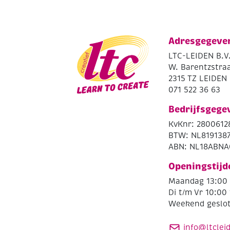
Adresgegeve
LTC-LEIDEN B.V
W. Barentzstraa
2315 TZ LEIDEN
071 522 36 63
Bedrijfsgege
KvKnr: 2800612
BTW: NL819138
ABN: NL18ABNA
Openingstijd
Maandag 13:00 
Di t/m Vr 10:00 
Weekend geslo
info@ltclei