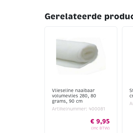
Gerelateerde produ
Vlieseline naaibaar
S
volumevlies 280, 80
c
grams, 90 cm
A
Artikelnummer: 400081
€
9,95
(Inc BTW)