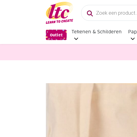
Producten
zoeken
Tekenen & Schilderen
Pap
Outlet
Stoffen
Schoudertas van ongeble