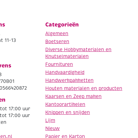
ns
Categorieën
.
Algemeen
t 11-13
Boetseren
Diverse Hobbymaterialen en
Knutselmaterialen
Fournituren
vens
Handvaardigheid
8
Handwerkpakketten
770B01
0566420872
Houten materialen en producten
Kaarsen en Zeep maken
en
Kantoorartikelen
tot 17:00 uur
Knippen en snijden
tot 17:00 uur
Lijm
ten
Nieuw
Papier en Karton
den.nl