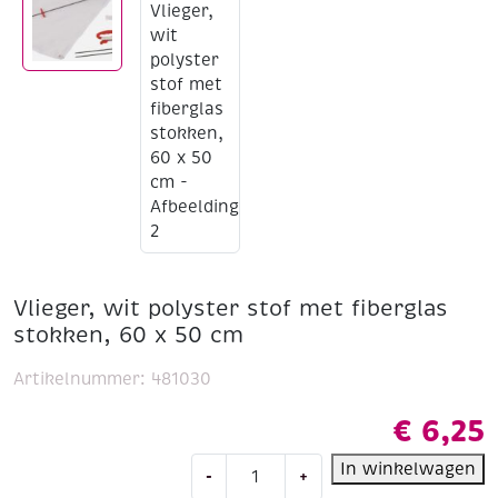
Vlieger, wit polyster stof met fiberglas
stokken, 60 x 50 cm
Artikelnummer:
481030
€
6,25
Vlieger,
In winkelwagen
-
+
wit