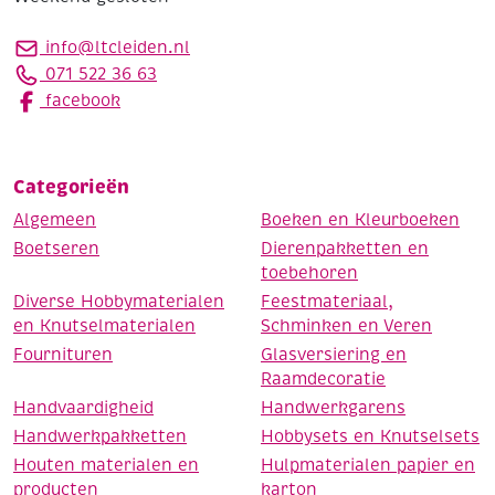
info@ltcleiden.nl
071 522 36 63
facebook
Categorieën
Algemeen
Boeken en Kleurboeken
Boetseren
Dierenpakketten en
toebehoren
Diverse Hobbymaterialen
Feestmateriaal,
en Knutselmaterialen
Schminken en Veren
Fournituren
Glasversiering en
Raamdecoratie
Handvaardigheid
Handwerkgarens
Handwerkpakketten
Hobbysets en Knutselsets
Houten materialen en
Hulpmaterialen papier en
producten
karton