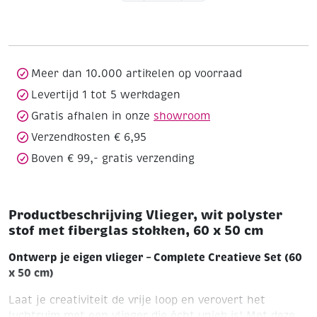
polyster
stof
met
fiberglas
stokken,
Meer dan 10.000 artikelen op voorraad
60
Levertijd 1 tot 5 werkdagen
x
Gratis afhalen in onze
showroom
50
cm
Verzendkosten € 6,95
aantal
Boven € 99,- gratis verzending
Productbeschrijving Vlieger, wit polyster
stof met fiberglas stokken, 60 x 50 cm
Ontwerp je eigen vlieger – Complete Creatieve Set (60
x 50 cm)
Laat je creativiteit de vrije loop en verovert het
luchtruim met een vlieger die écht uniek is! Met deze