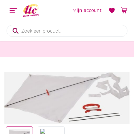
Mijn account
Producten
zoeken
Stoffen
Vlieger, wit polyster stof met fiberglas stokken, 60 x 50 cm