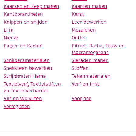
Kaarsen en Zeep maken
Kaarten maken
Kantoorartikelen
Kerst
Knippen en snijden
Leer bewerken
Lijm
Mozaieken
Nieuw
Outlet
Papier en Karton
Pitriet, Raffia, Touw en
Macramegarens
Schildersmaterialen
Sieraden maken
Speksteen bewerken
Stoffen
Strijkkralen Hama
Tekenmaterialen
Textielverf, Textielstiften
Verf en Inkt
en Textielverharder
Vilt en Wolvilten
Voorjaar
Vormgieten