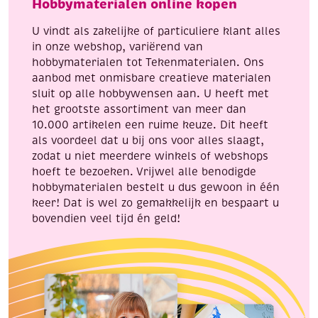
Hobbymaterialen online kopen
butterfly
eye
flowers
aantal
U vindt als zakelijke of particuliere klant alles
aantal
in onze webshop, variërend van
hobbymaterialen tot Tekenmaterialen. Ons
aanbod met onmisbare creatieve materialen
sluit op alle hobbywensen aan. U heeft met
het grootste assortiment van meer dan
10.000 artikelen een ruime keuze. Dit heeft
als voordeel dat u bij ons voor alles slaagt,
zodat u niet meerdere winkels of webshops
hoeft te bezoeken. Vrijwel alle benodigde
hobbymaterialen bestelt u dus gewoon in één
keer! Dat is wel zo gemakkelijk en bespaart u
bovendien veel tijd én geld!