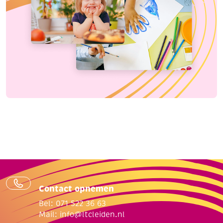
Contact opnemen
Bel: 071 522 36 63
Mail:
info@ltcleiden.nl