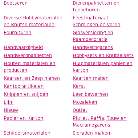
Boetseren
Dierenpakketten en
toebehoren
Diverse Hobbymaterialen
Feestmateriaal,
en Knutselmaterialen
Schminken en Veren
Fournituren
Glasversiering en
Raamdecoratie
Handvaardigheid
Handwerkgarens
Handwerkpakketten
Hobbysets en Knutselsets
Houten materialen en
Hulpmaterialen papier en
producten
karton
Kaarsen en Zeep maken
Kaarten maken
Kantoorartikelen
Kerst
Knippen en snijden
Leer bewerken
Lijm
Mozaieken
Nieuw
Outlet
Papier en Karton
Pitriet, Raffia, Touw en
Macramegarens
Schildersmaterialen
Sieraden maken