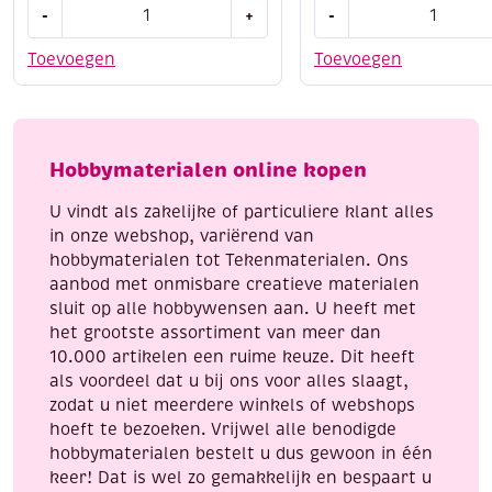
Siliconen
Knutselset,
-
+
-
gietvormen,
Lantaarn
winter,
maken
Toevoegen
Toevoegen
inclusief
met
sjabloon
engelen
aantal
en
vlinders
Hobbymaterialen online kopen
aantal
U vindt als zakelijke of particuliere klant alles
in onze webshop, variërend van
hobbymaterialen tot Tekenmaterialen. Ons
aanbod met onmisbare creatieve materialen
sluit op alle hobbywensen aan. U heeft met
het grootste assortiment van meer dan
10.000 artikelen een ruime keuze. Dit heeft
als voordeel dat u bij ons voor alles slaagt,
zodat u niet meerdere winkels of webshops
hoeft te bezoeken. Vrijwel alle benodigde
hobbymaterialen bestelt u dus gewoon in één
keer! Dat is wel zo gemakkelijk en bespaart u