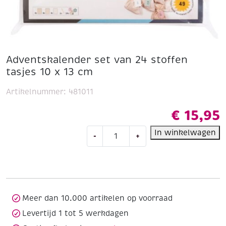
Adventskalender set van 24 stoffen
tasjes 10 x 13 cm
Artikelnummer:
481011
€
15,95
Adventskalender
In winkelwagen
-
+
set
van
24
stoffen
tasjes
10
Meer dan 10.000 artikelen op voorraad
x
Levertijd 1 tot 5 werkdagen
13