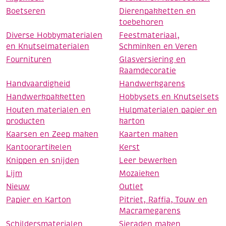
Boetseren
Dierenpakketten en
toebehoren
Diverse Hobbymaterialen
Feestmateriaal,
en Knutselmaterialen
Schminken en Veren
Fournituren
Glasversiering en
Raamdecoratie
Handvaardigheid
Handwerkgarens
Handwerkpakketten
Hobbysets en Knutselsets
Houten materialen en
Hulpmaterialen papier en
producten
karton
Kaarsen en Zeep maken
Kaarten maken
Kantoorartikelen
Kerst
Knippen en snijden
Leer bewerken
Lijm
Mozaieken
Nieuw
Outlet
Papier en Karton
Pitriet, Raffia, Touw en
Macramegarens
Schildersmaterialen
Sieraden maken