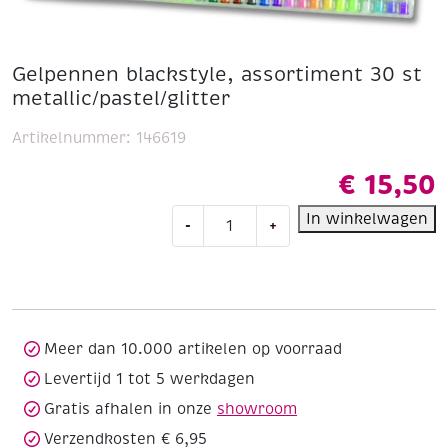
Gelpennen blackstyle, assortiment 30 st
metallic/pastel/glitter
Artikelnummer:
146619
€
15,50
Gelpennen
In winkelwagen
-
+
blackstyle,
assortiment
30
st
metallic/pastel/glitter
aantal
Meer dan 10.000 artikelen op voorraad
Levertijd 1 tot 5 werkdagen
Gratis afhalen in onze
showroom
Verzendkosten € 6,95