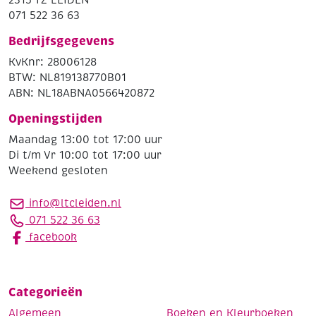
2315 TZ LEIDEN
071 522 36 63
Bedrijfsgegevens
KvKnr: 28006128
BTW: NL819138770B01
ABN: NL18ABNA0566420872
Openingstijden
Maandag 13:00 tot 17:00 uur
Di t/m Vr 10:00 tot 17:00 uur
Weekend gesloten
info@ltcleiden.nl
071 522 36 63
facebook
Categorieën
Algemeen
Boeken en Kleurboeken