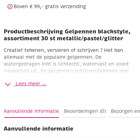
Boven € 99,- gratis verzending
Productbeschrijving Gelpennen blackstyle,
assortiment 30 st metallic/pastel/glitter
Creatief tekenen, versieren of schrijven ? Het kan
allemaal met de populaire gelpennen. De
watergedragen inkt is lichtecht, watervast en vloeit
nauwelijks uit. De gelpennen schrijven/tekenen zeer
soepel (drukken is niet nodig).
Lees meer ...
Zoals de naam al doet vermoeden zijn de blackstyle
gelpennen geschikt voor zowel lichte als donkere
ondergronden.
Aanvullende informatie
Beoordelingen (0)
Bezorgen en
Aanvullende informatie