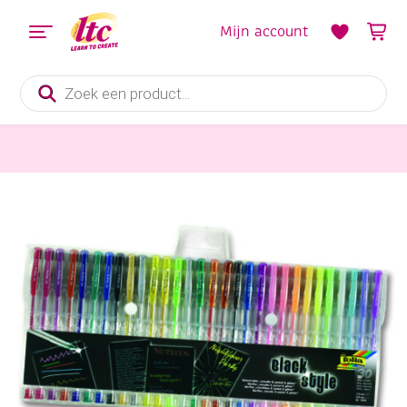
Mijn account
Producten
zoeken
Kaarten maken
Gelpennen blackstyle, assortiment 30 st metallic/pastel/glitter