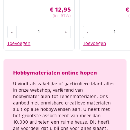
€
12,95
€
(Inc BTW)
Siliconen
Houten
-
+
-
gietvormen,
bouwpakket
winter,
/
Toevoegen
Toevoegen
inclusief
Theelichthouder
sjabloon
eland
aantal
en
paddenstoel
Hobbymaterialen online kopen
aantal
U vindt als zakelijke of particuliere klant alles
in onze webshop, variërend van
hobbymaterialen tot Tekenmaterialen. Ons
aanbod met onmisbare creatieve materialen
sluit op alle hobbywensen aan. U heeft met
het grootste assortiment van meer dan
10.000 artikelen een ruime keuze. Dit heeft
als voordeel dat u bij ons voor alles slaagt,