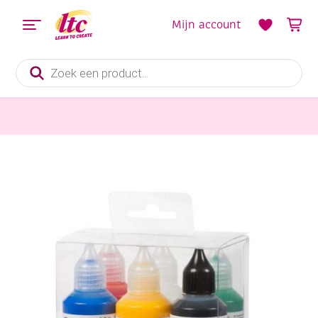
Mijn account
Producten
zoeken
Glasversiering en Raamdecoratie
Creall-Glass stickerverf/windowcolour, assortiment 6x80ml algemeen