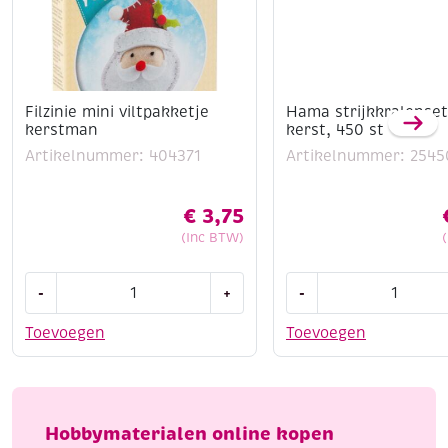
Filzinie mini viltpakketje
Hama strijkkralenset
kerstman
kerst, 450 st
Artikelnummer: 404371
Artikelnummer: 2545
€
3,75
(Inc BTW)
Filzinie
Hama
-
+
-
mini
strijkkralenset
viltpakketje
midi,
Toevoegen
Toevoegen
kerstman
kerst,
aantal
450
st
aantal
Hobbymaterialen online kopen