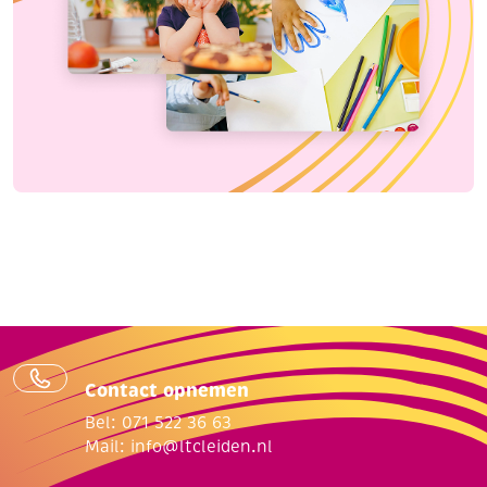
Contact opnemen
Bel: 071 522 36 63
Mail:
info@ltcleiden.nl