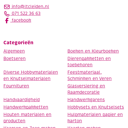
info@ltcleiden.nl
071 522 36 63
facebook
Categorieën
Algemeen
Boeken en Kleurboeken
Boetseren
Dierenpakketten en
toebehoren
Diverse Hobbymaterialen
Feestmateriaal,
en Knutselmaterialen
Schminken en Veren
Fournituren
Glasversiering en
Raamdecoratie
Handvaardigheid
Handwerkgarens
Handwerkpakketten
Hobbysets en Knutselsets
Houten materialen en
Hulpmaterialen papier en
producten
karton