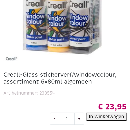
Creall-Glass stickerverf/windowcolour,
assortiment 6x80ml algemeen
Artikelnummer:
238554
€
23,95
Creall-
In winkelwagen
-
+
Glass
stickerverf/windowcolour,