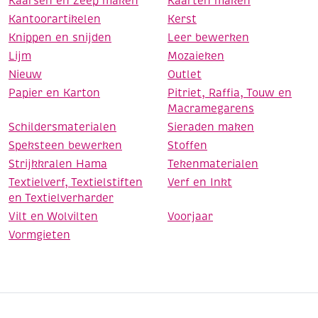
Kaarsen en Zeep maken
Kaarten maken
Kantoorartikelen
Kerst
Knippen en snijden
Leer bewerken
Lijm
Mozaieken
Nieuw
Outlet
Papier en Karton
Pitriet, Raffia, Touw en
Macramegarens
Schildersmaterialen
Sieraden maken
Speksteen bewerken
Stoffen
Strijkkralen Hama
Tekenmaterialen
Textielverf, Textielstiften
Verf en Inkt
en Textielverharder
Vilt en Wolvilten
Voorjaar
Vormgieten