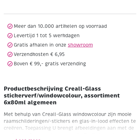
assortiment
6x80ml
algemeen
aantal
Meer dan 10.000 artikelen op voorraad
Levertijd 1 tot 5 werkdagen
Gratis afhalen in onze
showroom
Verzendkosten € 6,95
Boven € 99,- gratis verzending
Productbeschrijving Creall-Glass
stickerverf/windowcolour, assortiment
6x80ml algemeen
Met behulp van Creall-Glass windowcolour zijn mooie
raamschilderingen/-stickers en glas-in-lood effecten te
creëren.
Toepassing
U brengt afbeeldingen aan met de
contourverf op een transparante flexibele onderplaat,