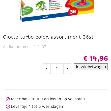
Giotto turbo color, assortiment 36st
Artikelnummer:
141407
€
14,96
Giotto
In winkelwagen
-
+
turbo
color,
assortiment
36st
aantal
Meer dan 10.000 artikelen op voorraad
Levertijd 1 tot 5 werkdagen