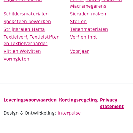
Macramegarens
Schildersmaterialen
Sieraden maken
Speksteen bewerken
Stoffen
Strijkkralen Hama
Tekenmaterialen
Textielverf, Textielstiften
Verf en Inkt
en Textielverharder
Vilt en Wolvilten
Voorjaar
Vormgieten
Leveringsvoorwaarden
Kortingsregeling
Privacy
statement
Design & Ontwikkeling:
Interpulse