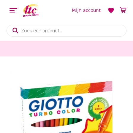
Mijn account
Producten
zoeken
Tekenmaterialen
Giotto turbo color, assortiment 36st