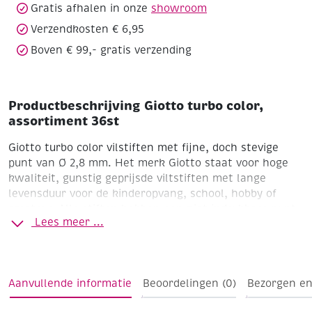
Gratis afhalen in onze
showroom
Verzendkosten € 6,95
Boven € 99,- gratis verzending
Productbeschrijving Giotto turbo color,
assortiment 36st
Giotto turbo color vilstiften met fijne, doch stevige
punt van Ø 2,8 mm.
Het merk Giotto staat voor hoge
kwaliteit, gunstig geprijsde viltstiften met lange
levensduur voor de kinderopvang, school, hobby of
amateur. Alle stiften hebben een niet indrukbare punt,
Lees meer ...
ventieldoppen en zijn op basis van af- en uitwasbare
inkt op waterbasis (In de wasmachine op 40’C.)
Aanvullende informatie
Beoordelingen (0)
Bezorgen en