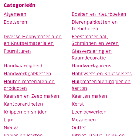
Categorieën
Algemeen
Boeken en Kleurboeken
Boetseren
Dierenpakketten en
toebehoren
Diverse Hobbymaterialen
Feestmateriaal,
en Knutselmaterialen
Schminken en Veren
Fournituren
Glasversiering en
Raamdecoratie
Handvaardigheid
Handwerkgarens
Handwerkpakketten
Hobbysets en Knutselsets
Houten materialen en
Hulpmaterialen papier en
producten
karton
Kaarsen en Zeep maken
Kaarten maken
Kantoorartikelen
Kerst
Knippen en snijden
Leer bewerken
Lijm
Mozaieken
Nieuw
Outlet
Papier en Karton
Pitriet, Raffia, Touw en