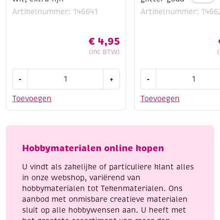
Artikelnummer: 146641
Artikelnummer: 1466
€
4,95
(Inc BTW)
Sakura
Gelpen
-
+
-
Pentouch
Sakura
lakmarker,
stardust,
Toevoegen
Toevoegen
wit,
glitter
extra
goud
fijn
aantal
aantal
Hobbymaterialen online kopen
U vindt als zakelijke of particuliere klant alles
in onze webshop, variërend van
hobbymaterialen tot Tekenmaterialen. Ons
aanbod met onmisbare creatieve materialen
sluit op alle hobbywensen aan. U heeft met