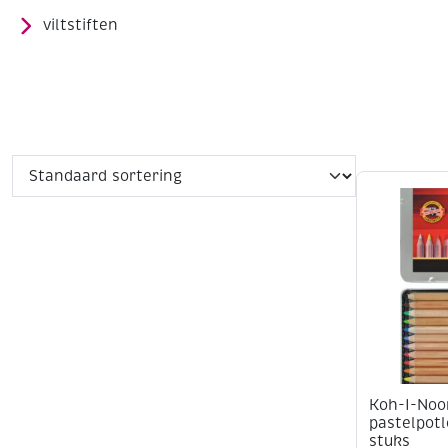
viltstiften
Koh-I-Noo
pastelpotl
stuks