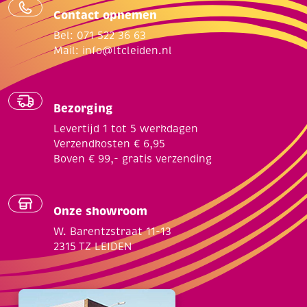
Contact opnemen
Bel: 071 522 36 63
Mail:
info@ltcleiden.nl
Bezorging
Levertijd 1 tot 5 werkdagen
Verzendkosten € 6,95
Boven € 99,- gratis verzending
Onze showroom
W. Barentzstraat 11-13
2315 TZ LEIDEN