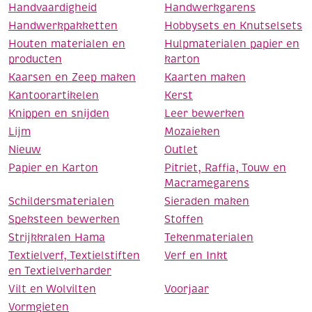
Handvaardigheid
Handwerkgarens
Handwerkpakketten
Hobbysets en Knutselsets
Houten materialen en
Hulpmaterialen papier en
producten
karton
Kaarsen en Zeep maken
Kaarten maken
Kantoorartikelen
Kerst
Knippen en snijden
Leer bewerken
Lijm
Mozaieken
Nieuw
Outlet
Papier en Karton
Pitriet, Raffia, Touw en
Macramegarens
Schildersmaterialen
Sieraden maken
Speksteen bewerken
Stoffen
Strijkkralen Hama
Tekenmaterialen
Textielverf, Textielstiften
Verf en Inkt
en Textielverharder
Vilt en Wolvilten
Voorjaar
Vormgieten