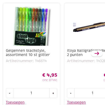
Gelpennen blackstyle,
Itoya kalligrafiemar
assortiment 10 st glitter
2 punten
Artikelnummer: 146614
Artikelnummer: 1432
€
4,95
(Inc BTW)
Gelpennen
Itoya
-
+
-
blackstyle,
kalligrafiemarker
assortiment
met
Toevoegen
Toevoegen