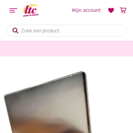
Mijn account
Producten
zoeken
Tekenmaterialen
Koh-I-Noor Gioconda Soft pastelpotloden, assortiment 48 stuks