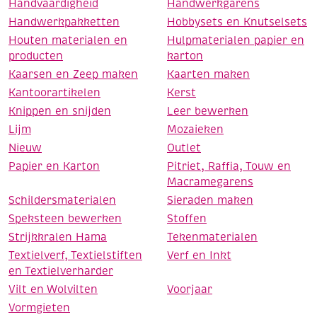
Handvaardigheid
Handwerkgarens
Handwerkpakketten
Hobbysets en Knutselsets
Houten materialen en
Hulpmaterialen papier en
producten
karton
Kaarsen en Zeep maken
Kaarten maken
Kantoorartikelen
Kerst
Knippen en snijden
Leer bewerken
Lijm
Mozaieken
Nieuw
Outlet
Papier en Karton
Pitriet, Raffia, Touw en
Macramegarens
Schildersmaterialen
Sieraden maken
Speksteen bewerken
Stoffen
Strijkkralen Hama
Tekenmaterialen
Textielverf, Textielstiften
Verf en Inkt
en Textielverharder
Vilt en Wolvilten
Voorjaar
Vormgieten