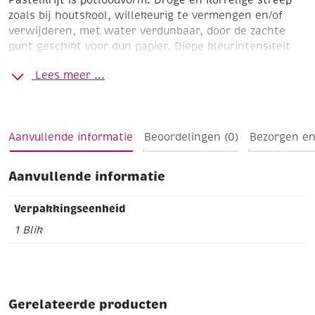
zoals bij houtskool, willekeurig te vermengen en/of
verwijderen, met water verdunbaar, door de zachte
punt geschikt voor dun papier. Diepe kleurintensiteit
en lichtglans zelfs op donkere ondergronden. Hoge
Lees meer ...
lichtbestendigheid.
Kenmerken:
* Rond
* Gelakt beukenhout met gekleurde tip
* Lengte
Aanvullende informatie
Beoordelingen (0)
Bezorgen en
17,5 cm
* Ø potlood 8 mm
* Ø kern 4,5 mm
Assortiment
48 kleuren: Met dit schitterende assortiment van maar
Aanvullende informatie
liefst 48 kleuren kunt u de rijkste kleurnuances en -
schakeringen tekenen.
Verpakkingseenheid
1 Blik
Gerelateerde producten