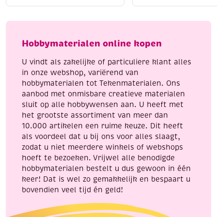
10
2
st
punten
glitter
aantal
aantal
Hobbymaterialen online kopen
U vindt als zakelijke of particuliere klant alles
in onze webshop, variërend van
hobbymaterialen tot Tekenmaterialen. Ons
aanbod met onmisbare creatieve materialen
sluit op alle hobbywensen aan. U heeft met
het grootste assortiment van meer dan
10.000 artikelen een ruime keuze. Dit heeft
als voordeel dat u bij ons voor alles slaagt,
zodat u niet meerdere winkels of webshops
hoeft te bezoeken. Vrijwel alle benodigde
hobbymaterialen bestelt u dus gewoon in één
keer! Dat is wel zo gemakkelijk en bespaart u
bovendien veel tijd én geld!