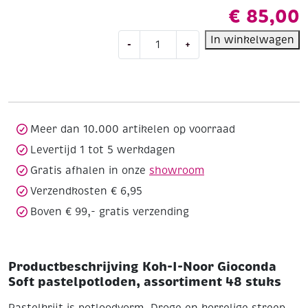
€
85,00
Koh-
In winkelwagen
-
+
I-
Noor
Gioconda
Soft
pastelpotloden,
assortiment
Meer dan 10.000 artikelen op voorraad
48
Levertijd 1 tot 5 werkdagen
stuks
Gratis afhalen in onze
showroom
aantal
Verzendkosten € 6,95
Boven € 99,- gratis verzending
Productbeschrijving Koh-I-Noor Gioconda
Soft pastelpotloden, assortiment 48 stuks
Pastelkrijt is potloodvorm. Droge en korrelige streep