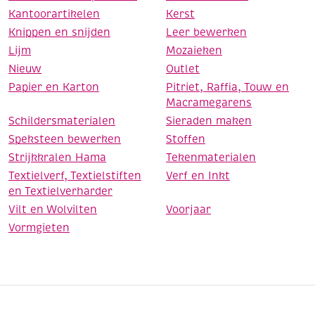
Kantoorartikelen
Kerst
Knippen en snijden
Leer bewerken
Lijm
Mozaieken
Nieuw
Outlet
Papier en Karton
Pitriet, Raffia, Touw en
Macramegarens
Schildersmaterialen
Sieraden maken
Speksteen bewerken
Stoffen
Strijkkralen Hama
Tekenmaterialen
Textielverf, Textielstiften
Verf en Inkt
en Textielverharder
Vilt en Wolvilten
Voorjaar
Vormgieten