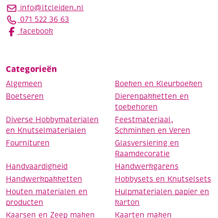
info@ltcleiden.nl
071 522 36 63
facebook
Categorieën
Algemeen
Boeken en Kleurboeken
Boetseren
Dierenpakketten en
toebehoren
Diverse Hobbymaterialen
Feestmateriaal,
en Knutselmaterialen
Schminken en Veren
Fournituren
Glasversiering en
Raamdecoratie
Handvaardigheid
Handwerkgarens
Handwerkpakketten
Hobbysets en Knutselsets
Houten materialen en
Hulpmaterialen papier en
producten
karton
Kaarsen en Zeep maken
Kaarten maken