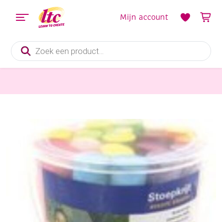
Mijn account
Producten
zoeken
Tekenmaterialen
Stoepkrijt, assortiment 20 bonken