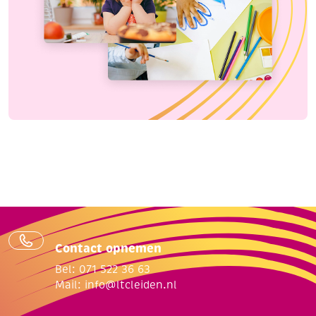
Contact opnemen
Bel: 071 522 36 63
Mail:
info@ltcleiden.nl