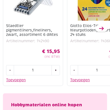
Staedtler
Giotto Elios-Tri
pigmentliners,fineliners,
kleurpotloden, assor
zwart, assortiment 6 diktes
24 stuks
Artikelnummer: 142490
Artikelnummer: 1436
€
15,95
(Inc BTW)
Staedtler
Giotto
-
+
-
pigmentliners,fineliners,
Elios-
zwart,
Tri
Toevoegen
Toevoegen
assortiment
kleurpotloden,
6
assortiment,
diktes
24
aantal
stuks
Hobbymaterialen online kopen
aantal