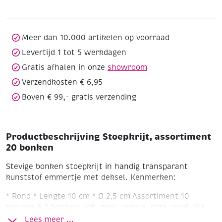
bonken
aantal
Meer dan 10.000 artikelen op voorraad
Levertijd 1 tot 5 werkdagen
Gratis afhalen in onze
showroom
Verzendkosten € 6,95
Boven € 99,- gratis verzending
Productbeschrijving Stoepkrijt, assortiment
20 bonken
Stevige bonken stoepkrijt in handig transparant
kunststof emmertje met deksel.
Kenmerken:
* Rond
* Lengte 10 cm
* Ø 2,5 cm
Assortiment 10
kleuren à 2 bonken: wit, geel, oranje, roze, rood, lila,
lichgroen, groen, blauw, bruin
Lees meer ...