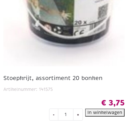
Stoepkrijt, assortiment 20 bonken
Artikelnummer:
141575
€
3,75
Stoepkrijt,
In winkelwagen
-
+
assortiment
20