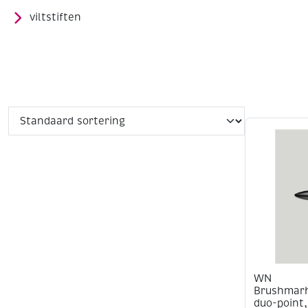
viltstiften
WN
Brushmark
duo-point,