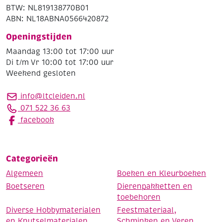
BTW: NL819138770B01
ABN: NL18ABNA0566420872
Openingstijden
Maandag 13:00 tot 17:00 uur
Di t/m Vr 10:00 tot 17:00 uur
Weekend gesloten
info@ltcleiden.nl
071 522 36 63
facebook
Categorieën
Algemeen
Boeken en Kleurboeken
Boetseren
Dierenpakketten en
toebehoren
Diverse Hobbymaterialen
Feestmateriaal,
en Knutselmaterialen
Schminken en Veren