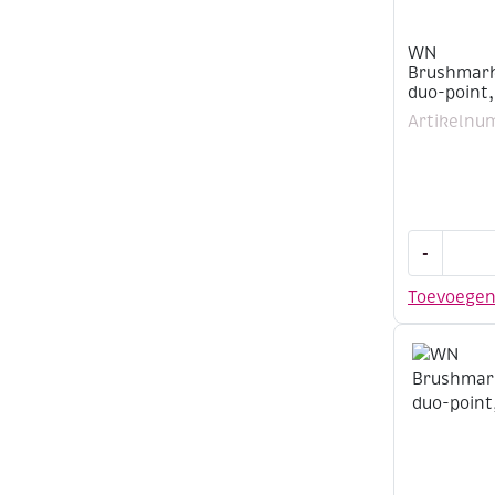
WN
Brushmark
duo-point,
Artikelnu
WN
-
Brushmark
duo-
Toevoege
point,
cadet
blue
(B336)
aantal