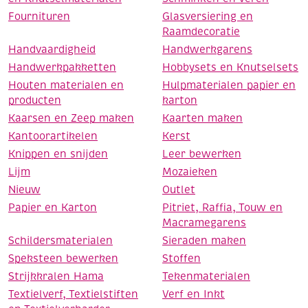
Fournituren
Glasversiering en
Raamdecoratie
Handvaardigheid
Handwerkgarens
Handwerkpakketten
Hobbysets en Knutselsets
Houten materialen en
Hulpmaterialen papier en
producten
karton
Kaarsen en Zeep maken
Kaarten maken
Kantoorartikelen
Kerst
Knippen en snijden
Leer bewerken
Lijm
Mozaieken
Nieuw
Outlet
Papier en Karton
Pitriet, Raffia, Touw en
Macramegarens
Schildersmaterialen
Sieraden maken
Speksteen bewerken
Stoffen
Strijkkralen Hama
Tekenmaterialen
Textielverf, Textielstiften
Verf en Inkt