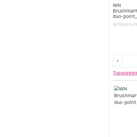
WN
Brushmark
duo-point,
Artikelnu
WN
-
Brushmark
duo-
Toevoege
point,
plum
(V735)
aantal