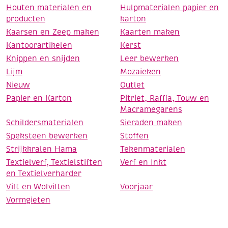
Houten materialen en
Hulpmaterialen papier en
producten
karton
Kaarsen en Zeep maken
Kaarten maken
Kantoorartikelen
Kerst
Knippen en snijden
Leer bewerken
Lijm
Mozaieken
Nieuw
Outlet
Papier en Karton
Pitriet, Raffia, Touw en
Macramegarens
Schildersmaterialen
Sieraden maken
Speksteen bewerken
Stoffen
Strijkkralen Hama
Tekenmaterialen
Textielverf, Textielstiften
Verf en Inkt
en Textielverharder
Vilt en Wolvilten
Voorjaar
Vormgieten