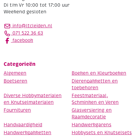
Di t/m Vr 10:00 tot 17:00 uur
Weekend gesloten
info@ltcleiden.nl
071 522 36 63
facebook
Categorieën
Algemeen
Boeken en Kleurboeken
Boetseren
Dierenpakketten en
toebehoren
Diverse Hobbymaterialen
Feestmateriaal,
en Knutselmaterialen
Schminken en Veren
Fournituren
Glasversiering en
Raamdecoratie
Handvaardigheid
Handwerkgarens
Handwerkpakketten
Hobbysets en Knutselsets