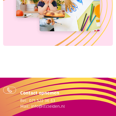
Contact opnemen
Bel: 071 522 36 63
Mail:
info@ltcleiden.nl