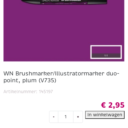
WN Brushmarker/Illustratormarker duo-
point, plum (V735)
Artikelnummer:
145197
€
2,95
WN
In winkelwagen
-
+
Brushmarker/Illustratormarker
duo-