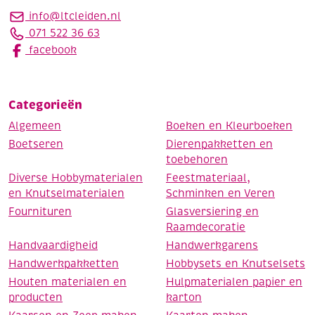
info@ltcleiden.nl
071 522 36 63
facebook
Categorieën
Algemeen
Boeken en Kleurboeken
Boetseren
Dierenpakketten en
toebehoren
Diverse Hobbymaterialen
Feestmateriaal,
en Knutselmaterialen
Schminken en Veren
Fournituren
Glasversiering en
Raamdecoratie
Handvaardigheid
Handwerkgarens
Handwerkpakketten
Hobbysets en Knutselsets
Houten materialen en
Hulpmaterialen papier en
producten
karton