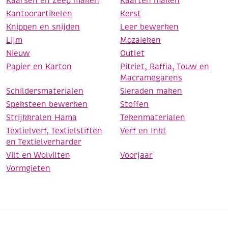
Kaarsen en Zeep maken
Kaarten maken
Kantoorartikelen
Kerst
Knippen en snijden
Leer bewerken
Lijm
Mozaieken
Nieuw
Outlet
Papier en Karton
Pitriet, Raffia, Touw en
Macramegarens
Schildersmaterialen
Sieraden maken
Speksteen bewerken
Stoffen
Strijkkralen Hama
Tekenmaterialen
Textielverf, Textielstiften
Verf en Inkt
en Textielverharder
Vilt en Wolvilten
Voorjaar
Vormgieten