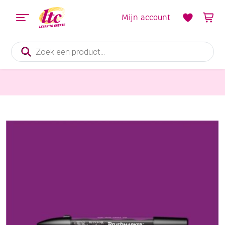
Mijn account
Producten
zoeken
Tekenmaterialen
WN Brushmarker/Illustratormarker duo-point, plum (V735)