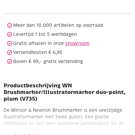
point,
plum
(V735)
aantal
Meer dan 10.000 artikelen op voorraad
Levertijd 1 tot 5 werkdagen
Gratis afhalen in onze
showroom
Verzendkosten € 6,95
Boven € 99,- gratis verzending
Productbeschrijving WN
Brushmarker/Illustratormarker duo-point,
plum (V735)
De Winsor & Newton Brushmarker is een veelzijdige
illustratormarker met twee puten. Een platte
beitelpunt en een zeer duurzame penseelpunt die de
ultieme controle biedt voor precies en flexibel lijnwerk.