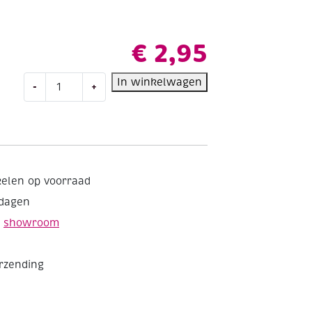
€
2,95
WN
In winkelwagen
-
+
Brushmarker/Illustratormarker
duo-
point,
cloud
blue
(B318)
kelen op voorraad
aantal
kdagen
e
showroom
erzending