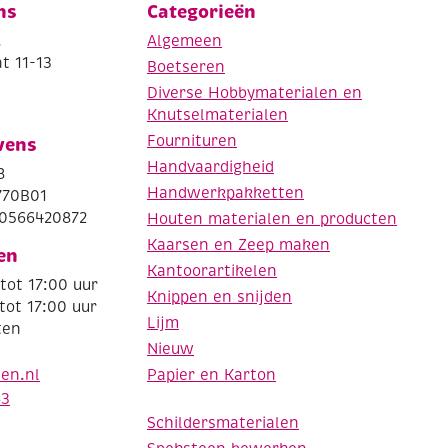
ns
Categorieën
.
Algemeen
t 11-13
Boetseren
Diverse Hobbymaterialen en
Knutselmaterialen
Fournituren
vens
Handvaardigheid
8
Handwerkpakketten
770B01
0566420872
Houten materialen en producten
Kaarsen en Zeep maken
en
Kantoorartikelen
tot 17:00 uur
Knippen en snijden
tot 17:00 uur
Lijm
ten
Nieuw
Papier en Karton
den.nl
63
Schildersmaterialen