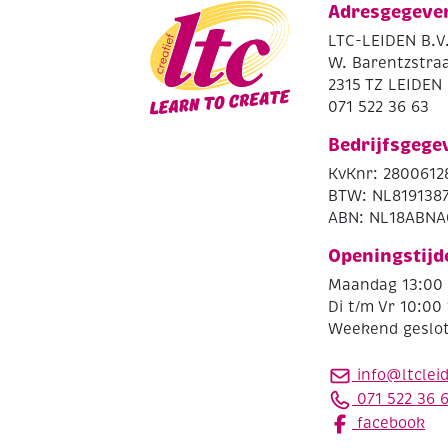
Adresgegeve
LTC-LEIDEN B.V
W. Barentzstraa
2315 TZ LEIDEN
071 522 36 63
Bedrijfsgege
KvKnr: 2800612
BTW: NL819138
ABN: NL18ABNA
Openingstijd
Maandag 13:00 
Di t/m Vr 10:00 
Weekend geslo
info@ltclei
071 522 36 
facebook