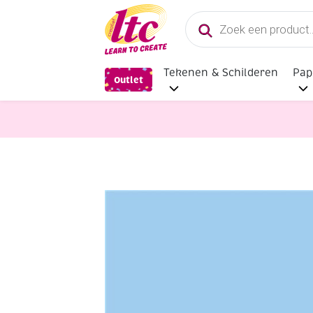
Producten
zoeken
Tekenen & Schilderen
Pap
Outlet
Tekenmaterialen
WN Brushmarker/