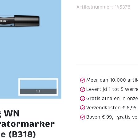
Artikelnummer:
145378
Meer dan 10.000 arti
Levertijd 1 tot 5 wer
Gratis afhalen in onz
Verzendkosten € 6,95
g WN
Boven € 99,- gratis v
ratormarker
e (B318)