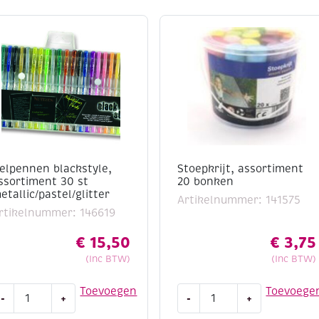
ft een glad oppervlak
u voor een ander papier
of karton met een glad
elpennen blackstyle,
Stoepkrijt, assortiment
ssortiment 30 st
20 bonken
etallic/pastel/glitter
Artikelnummer: 141575
rtikelnummer: 146619
€
15,50
€
3,75
(Inc BTW)
(Inc BTW)
elpennen
Stoepkrijt,
Toevoegen
Toevoege
-
+
-
+
lackstyle,
assortiment