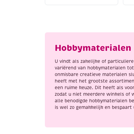
zwart
a
aantal
3
s
m
a
Hobbymaterialen 
U vindt als zakelijke of particulie
variërend van hobbymaterialen to
onmisbare creatieve materialen sl
heeft met het grootste assortime
een ruime keuze. Dit heeft als voor
zodat u niet meerdere winkels of 
alle benodigde hobbymaterialen be
is wel zo gemakkelijk en bespaart 