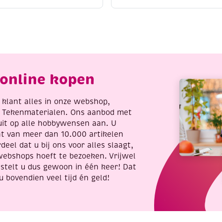
ssortiment
20
0
bonken
t
aantal
etallic/pastel/glitter
antal
online kopen
re klant alles in onze webshop,
t Tekenmaterialen. Ons aanbod met
uit op alle hobbywensen aan. U
nt van meer dan 10.000 artikelen
deel dat u bij ons voor alles slaagt,
webshops hoeft te bezoeken. Vrijwel
stelt u dus gewoon in één keer! Dat
u bovendien veel tijd én geld!