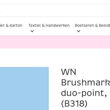
ier & Karton
Textiel & Handwerken
Boetseren & Beel
WN
Illustratormarker duo-point, cloud blue (B318)
Brushmarke
duo-point,
(B318)