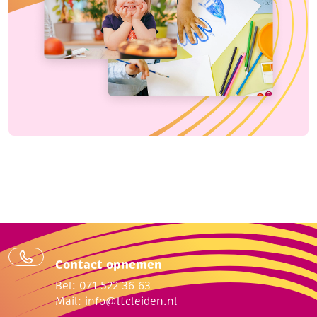
Contact opnemen
Bel: 071 522 36 63
Mail:
info@ltcleiden.nl