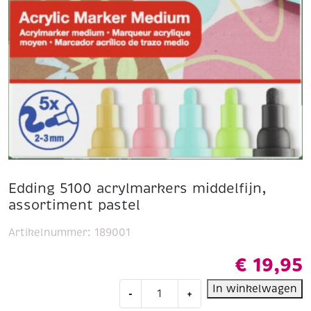
Edding 5100 acrylmarkers middelfijn,
assortiment pastel
Artikelnummer:
189001
€
19,95
Edding
In winkelwagen
-
+
5100