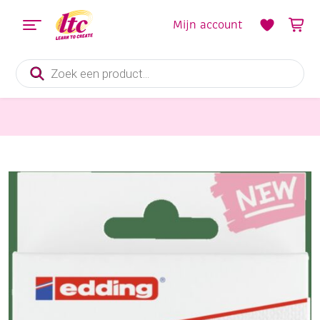
Mijn account
Producten
zoeken
Tekenmaterialen
Edding 5100 acrylmarkers middelfijn, assortiment pastel