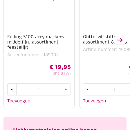
Edding 5100 acrylmarkers
Glitterviltstiften,
middelfijn, assortiment
assortiment 8 stuks
feestelijk
Artikelnummer: 1408
Artikelnummer: 189002
€
19,95
(Inc BTW)
Edding
Glitterviltstiften,
-
+
-
5100
assortiment
acrylmarkers
8
Toevoegen
Toevoegen
middelfijn,
stuks
assortiment
aantal
feestelijk
aantal