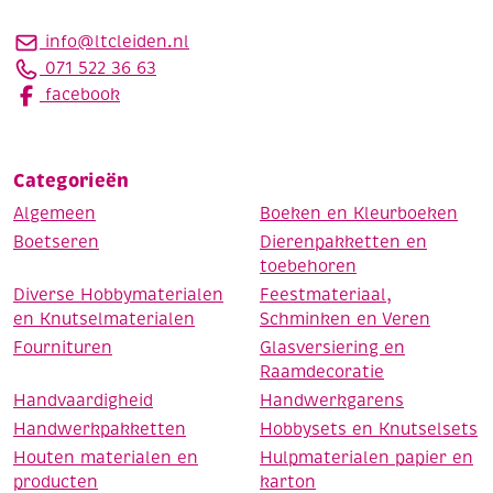
info@ltcleiden.nl
071 522 36 63
facebook
Categorieën
Algemeen
Boeken en Kleurboeken
Boetseren
Dierenpakketten en
toebehoren
Diverse Hobbymaterialen
Feestmateriaal,
en Knutselmaterialen
Schminken en Veren
Fournituren
Glasversiering en
Raamdecoratie
Handvaardigheid
Handwerkgarens
Handwerkpakketten
Hobbysets en Knutselsets
Houten materialen en
Hulpmaterialen papier en
producten
karton