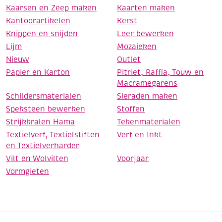
Kaarsen en Zeep maken
Kaarten maken
Kantoorartikelen
Kerst
Knippen en snijden
Leer bewerken
Lijm
Mozaieken
Nieuw
Outlet
Papier en Karton
Pitriet, Raffia, Touw en
Macramegarens
Schildersmaterialen
Sieraden maken
Speksteen bewerken
Stoffen
Strijkkralen Hama
Tekenmaterialen
Textielverf, Textielstiften
Verf en Inkt
en Textielverharder
Vilt en Wolvilten
Voorjaar
Vormgieten