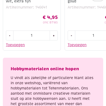
wit, extra fijn
goud
Artikelnummer: 146641
Artikelnummer: 1446
€
4,95
(Inc BTW)
Sakura
Staedtler
-
+
-
Pentouch
metallic
lakmarker,
marker
Toevoegen
Toevoegen
wit,
goud
extra
aantal
fijn
aantal
Hobbymaterialen online kopen
U vindt als zakelijke of particuliere klant alles
in onze webshop, variërend van
hobbymaterialen tot Tekenmaterialen. Ons
aanbod met onmisbare creatieve materialen
sluit op alle hobbywensen aan. U heeft met
het grootste assortiment van meer dan