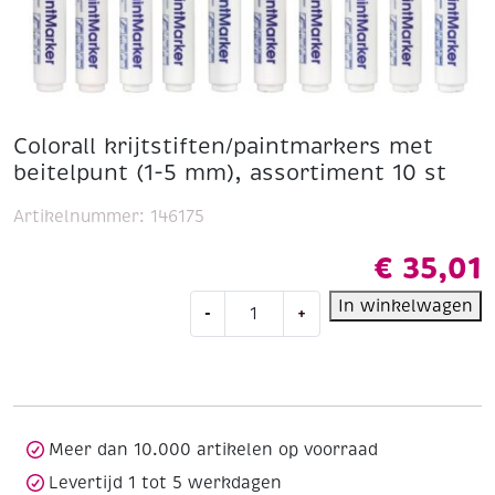
Colorall krijtstiften/paintmarkers met
beitelpunt (1-5 mm), assortiment 10 st
Artikelnummer:
146175
€
35,01
Colorall
In winkelwagen
-
+
krijtstiften/paintmarkers
met
beitelpunt
(1-
5
mm),
Meer dan 10.000 artikelen op voorraad
assortiment
Levertijd 1 tot 5 werkdagen