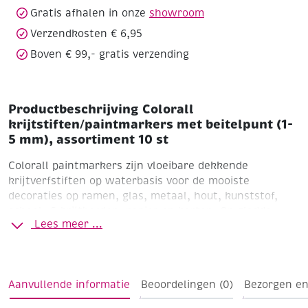
10
Gratis afhalen in onze
showroom
st
aantal
Verzendkosten € 6,95
Boven € 99,- gratis verzending
Productbeschrijving Colorall
krijtstiften/paintmarkers met beitelpunt (1-
5 mm), assortiment 10 st
Colorall paintmarkers zijn vloeibare dekkende
krijtverfstiften op waterbasis voor de mooiste
decoraties op ramen, glas, metaal, hout, kunststof,
school- & krijtborden, papier en karton. Op gladde
Lees meer ...
ondergronden is de inkt eenvoudig te verwijderen met
een natte spons of doek.
Aanvullende informatie
Beoordelingen (0)
Bezorgen en