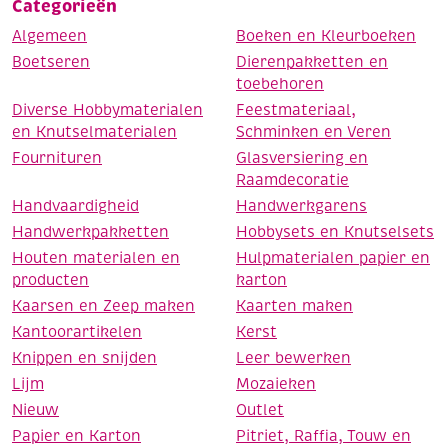
Categorieën
Algemeen
Boeken en Kleurboeken
Boetseren
Dierenpakketten en
toebehoren
Diverse Hobbymaterialen
Feestmateriaal,
en Knutselmaterialen
Schminken en Veren
Fournituren
Glasversiering en
Raamdecoratie
Handvaardigheid
Handwerkgarens
Handwerkpakketten
Hobbysets en Knutselsets
Houten materialen en
Hulpmaterialen papier en
producten
karton
Kaarsen en Zeep maken
Kaarten maken
Kantoorartikelen
Kerst
Knippen en snijden
Leer bewerken
Lijm
Mozaieken
Nieuw
Outlet
Papier en Karton
Pitriet, Raffia, Touw en