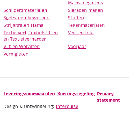
Macramegarens
Schildersmaterialen
Sieraden maken
Speksteen bewerken
Stoffen
Strijkkralen Hama
Tekenmaterialen
Textielverf, Textielstiften
Verf en Inkt
en Textielverharder
Vilt en Wolvilten
Voorjaar
Vormgieten
Leveringsvoorwaarden
Kortingsregeling
Privacy
statement
Design & Ontwikkeling:
Interpulse