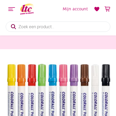
Mijn account
Producten
zoeken
Tekenmaterialen
Colorall krijtstiften/paintmarkers met beitelpunt (1-5 mm), assortiment 10 st