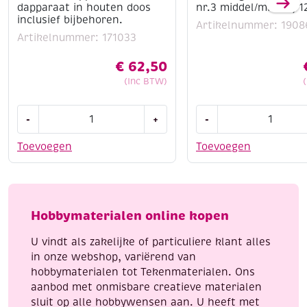
dapparaat in houten doos
nr.3 middel/middel, 1
inclusief bijbehoren.
Artikelnummer: 1908
Artikelnummer: 171033
€
62,50
(Inc BTW)
Houtbrandapparaat/leerbrandapparaat
Ronde
-
+
-
in
figuurzaagjes
houten
Tornado
Toevoegen
Toevoegen
doos
nr.3
inclusief
middel/middel,
bijbehoren.
12
aantal
stuks
Hobbymaterialen online kopen
aantal
U vindt als zakelijke of particuliere klant alles
in onze webshop, variërend van
hobbymaterialen tot Tekenmaterialen. Ons
aanbod met onmisbare creatieve materialen
sluit op alle hobbywensen aan. U heeft met