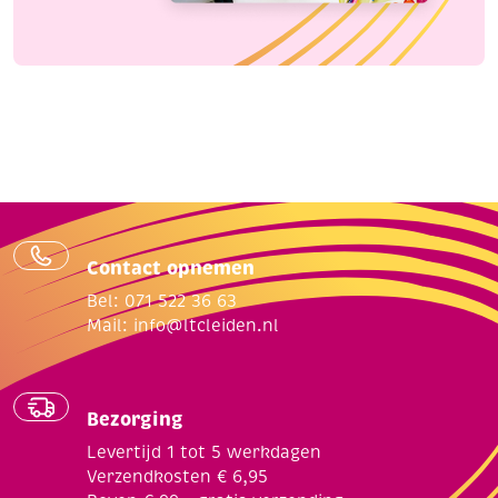
Contact opnemen
Bel: 071 522 36 63
Mail:
info@ltcleiden.nl
Bezorging
Levertijd 1 tot 5 werkdagen
Verzendkosten € 6,95