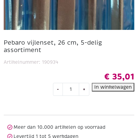
Pebaro vijlenset, 26 cm, 5-delig
assortiment
Artikelnummer:
190934
€
35,01
Pebaro
In winkelwagen
-
+
vijlenset,
26
cm,
5-
delig
assortiment
Meer dan 10.000 artikelen op voorraad
aantal
Levertijd 1 tot 5 werkdagen