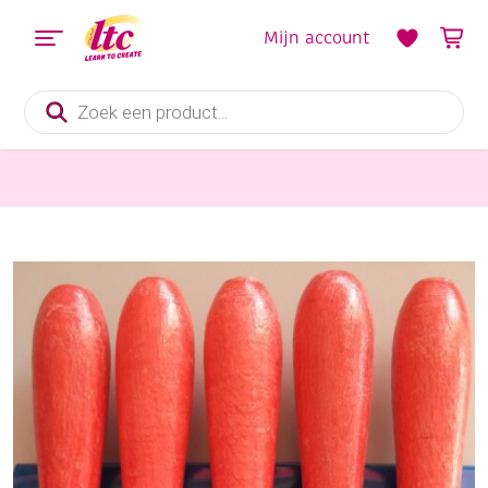
Mijn account
Producten
zoeken
Handvaardigheid
Pebaro vijlenset, 26 cm, 5-delig assortiment