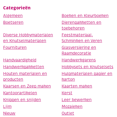
Categorieën
Algemeen
Boeken en Kleurboeken
Boetseren
Dierenpakketten en
toebehoren
Diverse Hobbymaterialen
Feestmateriaal,
en Knutselmaterialen
Schminken en Veren
Fournituren
Glasversiering en
Raamdecoratie
Handvaardigheid
Handwerkgarens
Handwerkpakketten
Hobbysets en Knutselsets
Houten materialen en
Hulpmaterialen papier en
producten
karton
Kaarsen en Zeep maken
Kaarten maken
Kantoorartikelen
Kerst
Knippen en snijden
Leer bewerken
Lijm
Mozaieken
Nieuw
Outlet