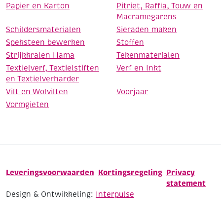
Papier en Karton
Pitriet, Raffia, Touw en
Macramegarens
Schildersmaterialen
Sieraden maken
Speksteen bewerken
Stoffen
Strijkkralen Hama
Tekenmaterialen
Textielverf, Textielstiften
Verf en Inkt
en Textielverharder
Vilt en Wolvilten
Voorjaar
Vormgieten
Leveringsvoorwaarden
Kortingsregeling
Privacy
statement
Design & Ontwikkeling:
Interpulse