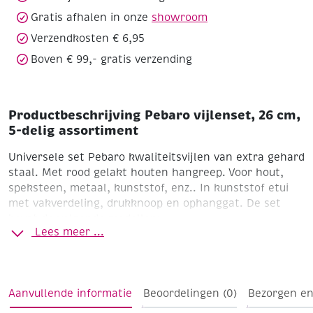
Gratis afhalen in onze
showroom
Verzendkosten € 6,95
Boven € 99,- gratis verzending
Productbeschrijving Pebaro vijlenset, 26 cm,
5-delig assortiment
Universele set Pebaro kwaliteitsvijlen van extra gehard
staal. Met rood gelakt houten hangreep. Voor hout,
speksteen, metaal, kunststof, enz.. In kunststof etui
met vakverdeling, drukknoop en ophanggat.
De set
bevat de volgende modellen:
Lees meer ...
Ronde vijl
Driekantige vijl
vierkante vijl
halfronde vijl
(één zijde vlak, andere zijde gebold)
Blokvijl (beide
zijden vlak)
Aanvullende informatie
Beoordelingen (0)
Bezorgen en