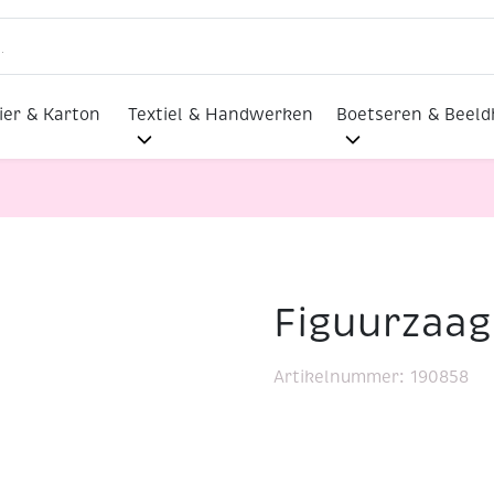
ier & Karton
Textiel & Handwerken
Boetseren & Beel
Figuurzaag
el
Artikelnummer:
190858