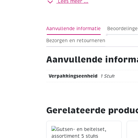
Lees meer ...
- de vleugelmoer eenvoudig kan los- en
vervanging van het zaagje.
Aanvullende informatie
Beoordelinge
Bezorgen en retourneren
Aanvullende inform
Verpakkingseenheid
1 Stuk
Gerelateerde produ