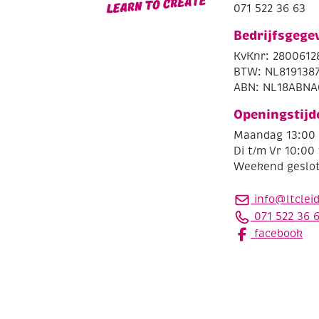
071 522 36 63
Bedrijfsgege
KvKnr: 2800612
BTW: NL819138
ABN: NL18ABNA
Openingstijd
Maandag 13:00 
Di t/m Vr 10:00 
Weekend geslo
info@ltclei
071 522 36 
facebook