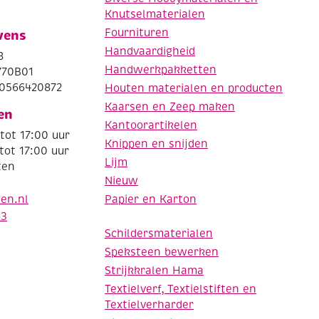
Knutselmaterialen
Fournituren
vens
Handvaardigheid
8
Handwerkpakketten
770B01
0566420872
Houten materialen en producten
Kaarsen en Zeep maken
en
Kantoorartikelen
tot 17:00 uur
Knippen en snijden
tot 17:00 uur
Lijm
ten
Nieuw
Papier en Karton
den.nl
63
Schildersmaterialen
Speksteen bewerken
Strijkkralen Hama
Textielverf, Textielstiften en
Textielverharder