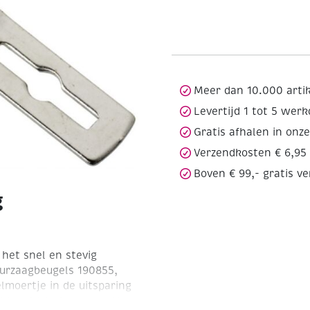
Meer dan 10.000 arti
Levertijd 1 tot 5 wer
Gratis afhalen in onz
Verzendkosten € 6,95
Boven € 99,- gratis v
g
 het snel en stevig
uurzaagbeugels 190855,
lmoertje in de uitsparing
l kracht te hoeven zetten