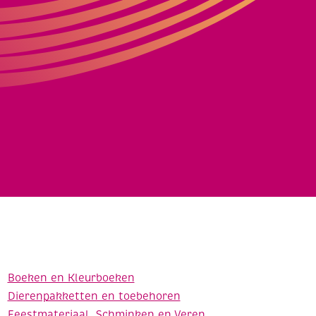
Boeken en Kleurboeken
Dierenpakketten en toebehoren
Feestmateriaal, Schminken en Veren