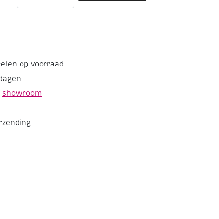
aantal
kelen op voorraad
kdagen
e
showroom
erzending