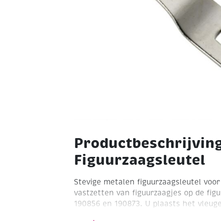
Productbeschrijvin
Figuurzaagsleutel
Stevige metalen figuurzaagsleutel voor
vastzetten van figuurzaagjes op de fig
190856 en 190873.
U plaasts het vleuge
van de sleutel waardoor u - zonder vee