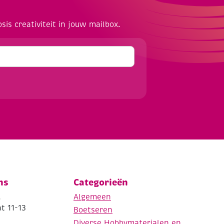
osis creativiteit in jouw mailbox.
ns
Categorieën
.
Algemeen
t 11-13
Boetseren
Diverse Hobbymaterialen en