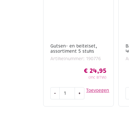
Gutsen- en beitelset,
B
assortiment 5 stuks
4
Artikelnummer: 190776
A
€
24,95
(Inc BTW)
Gutsen-
B
Toevoegen
-
+
en
f
beitelset,
4
assortiment
5
a
stuks
aantal