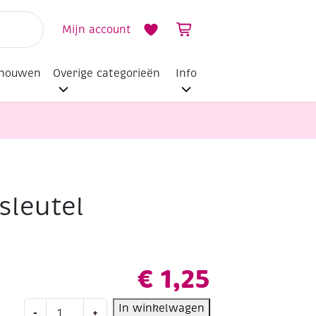
Mijn account
dhouwen
Overige categorieën
Info
sleutel
€
1,25
Figuurzaagsleutel
In winkelwagen
-
+