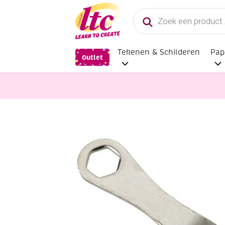
Producten
zoeken
Tekenen & Schilderen
Pap
Outlet
Handvaardigheid
Figuurzaagsleut