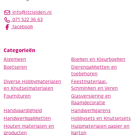
info@ltcleiden.nl
071 522 36 63
facebook
Categorieën
Algemeen
Boeken en Kleurboeken
Boetseren
Dierenpakketten en
toebehoren
Diverse Hobbymaterialen
Feestmateriaal,
en Knutselmaterialen
Schminken en Veren
Fournituren
Glasversiering en
Raamdecoratie
Handvaardigheid
Handwerkgarens
Handwerkpakketten
Hobbysets en Knutselsets
Houten materialen en
Hulpmaterialen papier en
producten
karton