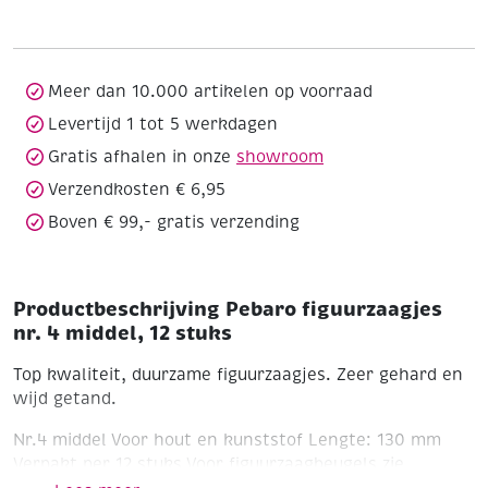
4
middel,
12
stuks
Meer dan 10.000 artikelen op voorraad
aantal
Levertijd 1 tot 5 werkdagen
Gratis afhalen in onze
showroom
Verzendkosten € 6,95
Boven € 99,- gratis verzending
Productbeschrijving Pebaro figuurzaagjes
nr. 4 middel, 12 stuks
Top kwaliteit, duurzame figuurzaagjes. Zeer gehard en
wijd getand.
Nr.4 middel
Voor hout en kunststof
Lengte: 130 mm
Verpakt per 12 stuks
Voor figuurzaagbeugels zie
artikenummers: 190855, 190856, 190873, 190874