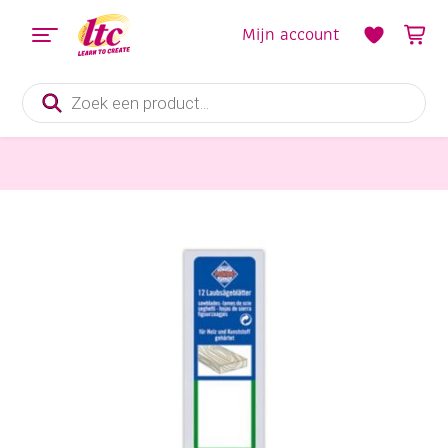
Mijn account
Producten
zoeken
Handvaardigheid
Pebaro figuurzaagjes nr. 4 middel, 12 stuks