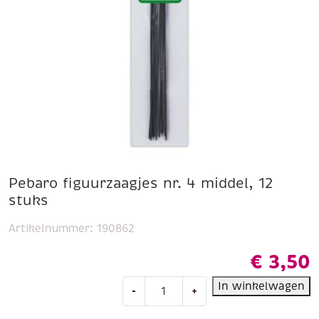
Pebaro figuurzaagjes nr. 4 middel, 12
stuks
Artikelnummer:
190862
€
3,50
Pebaro
In winkelwagen
-
+
figuurzaagjes
nr.