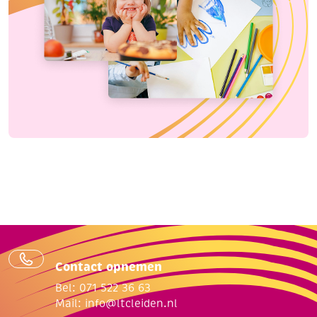
Contact opnemen
Bel: 071 522 36 63
Mail:
info@ltcleiden.nl