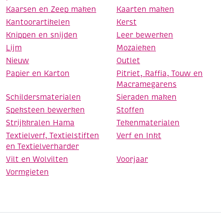
Kaarsen en Zeep maken
Kaarten maken
Kantoorartikelen
Kerst
Knippen en snijden
Leer bewerken
Lijm
Mozaieken
Nieuw
Outlet
Papier en Karton
Pitriet, Raffia, Touw en
Macramegarens
Schildersmaterialen
Sieraden maken
Speksteen bewerken
Stoffen
Strijkkralen Hama
Tekenmaterialen
Textielverf, Textielstiften
Verf en Inkt
en Textielverharder
Vilt en Wolvilten
Voorjaar
Vormgieten