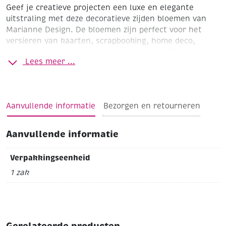
Geef je creatieve projecten een luxe en elegante
uitstraling met deze decoratieve zijden bloemen van
Marianne Design. De bloemen zijn perfect voor het
versieren van kaarten, scrapbooking, home deco,
cadeauverpakkingen en andere creatieve DIY-
Lees meer ...
projecten.
Door de verfijnde afwerking en flexibele steeltjes zijn
de bloemen eenvoudig te verwerken in uiteenlopende
hobbytechnieken. Ideaal als stijlvolle finishing touch
Aanvullende informatie
Bezorgen en retourneren
voor seizoensdecoraties, feestdagen, bruiloften en
bloemarrangementen. Combineer ze moeiteloos met
Aanvullende informatie
lint, parels, stansmallen en andere embellishments
voor een uniek en sfeervol resultaat.
Verpakkingseenheid
Productdetails:
1 zak
Decoratieve zijden bloemen
inhoud: 16 stuks
Geschikt voor kaarten maken, scrapbooking en
decoraties
Gerelateerde producten