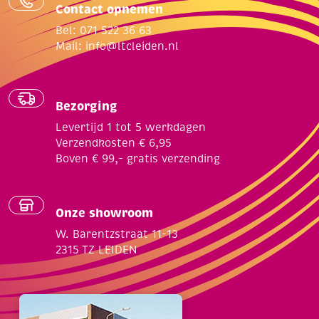
Contact opnemen
Bel: 071 522 36 63
Mail:
info@ltcleiden.nl
Bezorging
Levertijd 1 tot 5 werkdagen
Verzendkosten € 6,95
Boven € 99,- gratis verzending
Onze showroom
W. Barentzstraat 11-13
2315 TZ LEIDEN