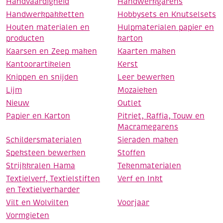
Handvaardigheid
Handwerkgarens
Handwerkpakketten
Hobbysets en Knutselsets
Houten materialen en
Hulpmaterialen papier en
producten
karton
Kaarsen en Zeep maken
Kaarten maken
Kantoorartikelen
Kerst
Knippen en snijden
Leer bewerken
Lijm
Mozaieken
Nieuw
Outlet
Papier en Karton
Pitriet, Raffia, Touw en
Macramegarens
Schildersmaterialen
Sieraden maken
Speksteen bewerken
Stoffen
Strijkkralen Hama
Tekenmaterialen
Textielverf, Textielstiften
Verf en Inkt
en Textielverharder
Vilt en Wolvilten
Voorjaar
Vormgieten