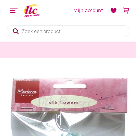
Mijn account
Producten
zoeken
bloemen maken
Zijden bloemen, lichtblauw, 16 stuks