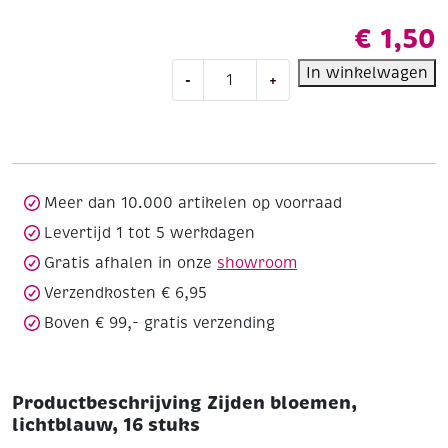
€
1,50
Zijden
In winkelwagen
-
+
bloemen,
lichtblauw,
16
stuks
aantal
Meer dan 10.000 artikelen op voorraad
Levertijd 1 tot 5 werkdagen
Gratis afhalen in onze
showroom
Verzendkosten € 6,95
Boven € 99,- gratis verzending
Productbeschrijving Zijden bloemen,
lichtblauw, 16 stuks