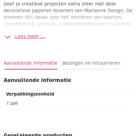
Geef je creatieve projecten extra sfeer met deze
decoratieve papieren bloemen van Marianne Design. De
bloemen zijn ideaal voor het versieren van kaarten,
scrapbooking, journals, cadeauverpakkingen en andere
DIY-projecten.
Lees meer ...
Dankzij de flexibele steeltjes zijn de bloemen eenvoudig
te verwerken in verschillende creatieve technieken.
Perfect als stijlvolle finishing touch voor
seizoensprojecten, feestdagen, bloemencreaties en
Aanvullende informatie
Bezorgen en retourneren
vintage decoraties. Combineer ze met stansmallen,
lint, parels en andere embellishments voor een uniek
Aanvullende informatie
resultaat.
Productdetails:
Verpakkingseenheid
1 zak
Decoratieve papieren bloemen
Inhoud: 12 bloemen
Geschikt voor kaarten maken, scrapbooking en
mixed media
Voorzien van flexibele steeltjes (Iedere bloem is
Gerelateerde producten