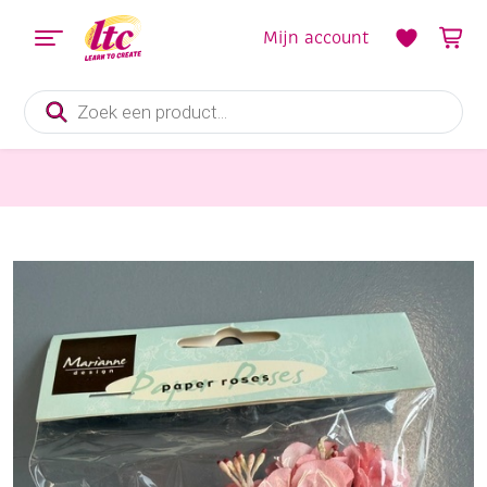
Mijn account
Producten
zoeken
bloemen maken
Papieren bloemen, roze rozen, 12 stuks