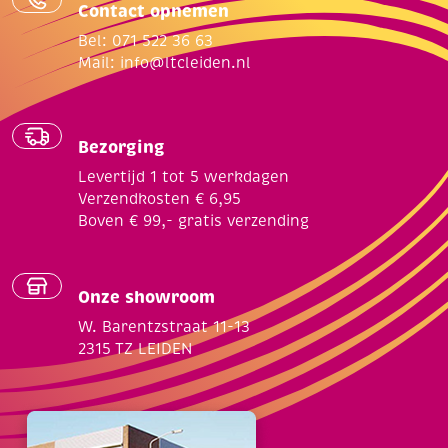
Contact opnemen
Bel: 071 522 36 63
Mail:
info@ltcleiden.nl
Bezorging
Levertijd 1 tot 5 werkdagen
Verzendkosten € 6,95
Boven € 99,- gratis verzending
Onze showroom
W. Barentzstraat 11-13
2315 TZ LEIDEN