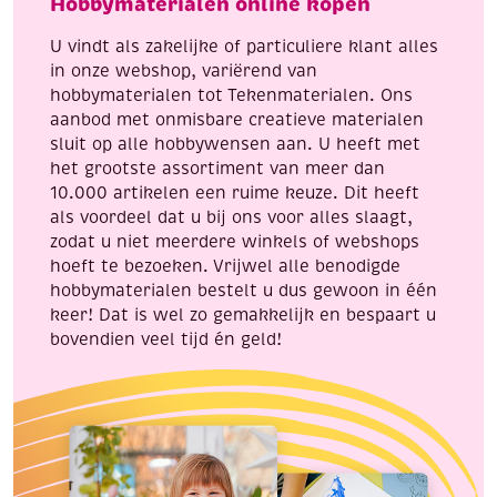
Hobbymaterialen online kopen
cypress
wit
405
310
U vindt als zakelijke of particuliere klant alles
aantal
aantal
in onze webshop, variërend van
hobbymaterialen tot Tekenmaterialen. Ons
aanbod met onmisbare creatieve materialen
sluit op alle hobbywensen aan. U heeft met
het grootste assortiment van meer dan
10.000 artikelen een ruime keuze. Dit heeft
als voordeel dat u bij ons voor alles slaagt,
zodat u niet meerdere winkels of webshops
hoeft te bezoeken. Vrijwel alle benodigde
hobbymaterialen bestelt u dus gewoon in één
keer! Dat is wel zo gemakkelijk en bespaart u
bovendien veel tijd én geld!