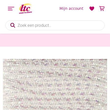
Mijn account
Producten
zoeken
Pitriet, Raffia, Touw en Macramegarens
OUTLET Needloft nylongaren / nylontouw/ metallic garen, 9,2 meter, wit/iris