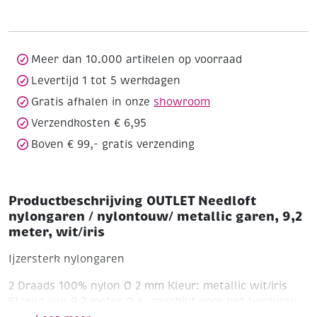
/
nylontouw/
metallic
garen,
Meer dan 10.000 artikelen op voorraad
9,2
Levertijd 1 tot 5 werkdagen
meter,
Gratis afhalen in onze
showroom
wit/iris
aantal
Verzendkosten € 6,95
Boven € 99,- gratis verzending
Productbeschrijving OUTLET Needloft
nylongaren / nylontouw/ metallic garen, 9,2
meter, wit/iris
Ijzersterk nylongaren
2 Draads
100% nylon
Ø 2 mm
Kleur: metallic wit/iris
Streng van 9,2 meter
O.a. geschikt voor het borduren
op plastic canvas!