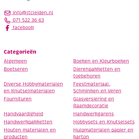
info@ltcleiden.nl
071 522 36 63
facebook
Categorieën
Algemeen
Boeken en Kleurboeken
Boetseren
Dierenpakketten en
toebehoren
Diverse Hobbymaterialen
Feestmateriaal,
en Knutselmaterialen
Schminken en Veren
Fournituren
Glasversiering en
Raamdecoratie
Handvaardigheid
Handwerkgarens
Handwerkpakketten
Hobbysets en Knutselsets
Houten materialen en
Hulpmaterialen papier en
producten
karton