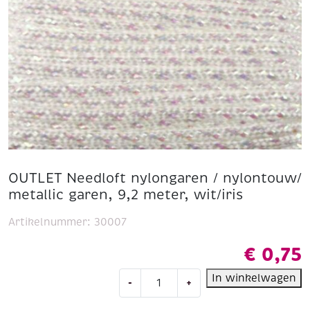
OUTLET Needloft nylongaren / nylontouw/
metallic garen, 9,2 meter, wit/iris
Artikelnummer:
30007
€
0,75
OUTLET
In winkelwagen
-
+
Needloft
nylongaren