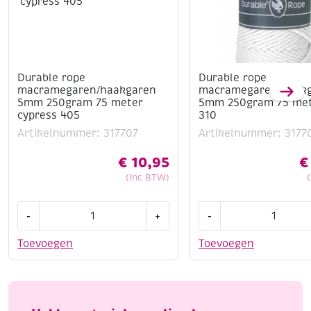
Durable rope
Durable rope
macramegaren/haakgaren
macramegaren/haak
5mm 250gram 75 meter
5mm 250gram 75 met
cypress 405
310
Artikelnummer: 317707
Artikelnummer: 3177
€
10,95
€
(Inc BTW)
Durable
Durable
-
+
-
rope
rope
macramegaren/haakgaren
macramegaren/haak
Toevoegen
Toevoegen
5mm
5mm
250gram
250gram
75
75
meter
meter