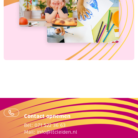
Contact opnemen
Bel: 071 522 36 63
Mail:
info@ltcleiden.nl