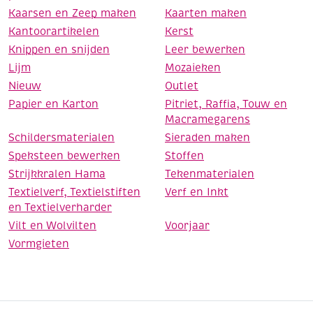
Kaarsen en Zeep maken
Kaarten maken
Kantoorartikelen
Kerst
Knippen en snijden
Leer bewerken
Lijm
Mozaieken
Nieuw
Outlet
Papier en Karton
Pitriet, Raffia, Touw en
Macramegarens
Schildersmaterialen
Sieraden maken
Speksteen bewerken
Stoffen
Strijkkralen Hama
Tekenmaterialen
Textielverf, Textielstiften
Verf en Inkt
en Textielverharder
Vilt en Wolvilten
Voorjaar
Vormgieten