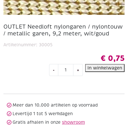
OUTLET Needloft nylongaren / nylontouw
/ metallic garen, 9,2 meter, wit/goud
Artikelnummer:
30005
€
0,75
OUTLET
In winkelwagen
-
+
Needloft
nylongaren
/
nylontouw
/
metallic
Meer dan 10.000 artikelen op voorraad
garen,
Levertijd 1 tot 5 werkdagen
9,2
Gratis afhalen in onze
showroom
meter,