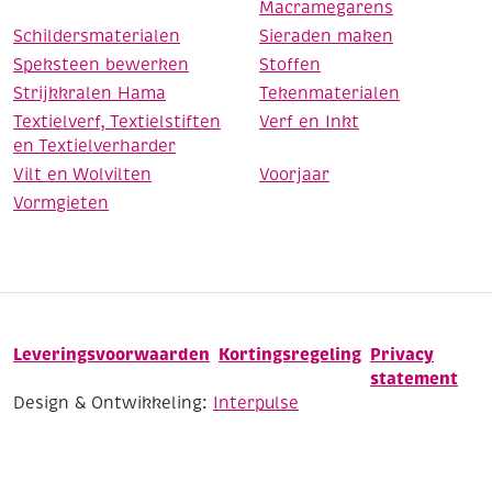
Macramegarens
Schildersmaterialen
Sieraden maken
Speksteen bewerken
Stoffen
Strijkkralen Hama
Tekenmaterialen
Textielverf, Textielstiften
Verf en Inkt
en Textielverharder
Vilt en Wolvilten
Voorjaar
Vormgieten
Leveringsvoorwaarden
Kortingsregeling
Privacy
statement
Design & Ontwikkeling:
Interpulse