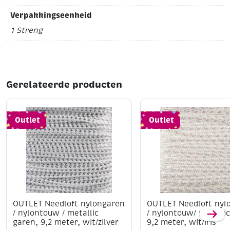
Verpakkingseenheid
1 Streng
Gerelateerde producten
Outlet
Outlet
OUTLET Needloft nylongaren
OUTLET Needloft nyl
/ nylontouw / metallic
/ nylontouw/ metallic
garen, 9,2 meter, wit/zilver
9,2 meter, wit/iris