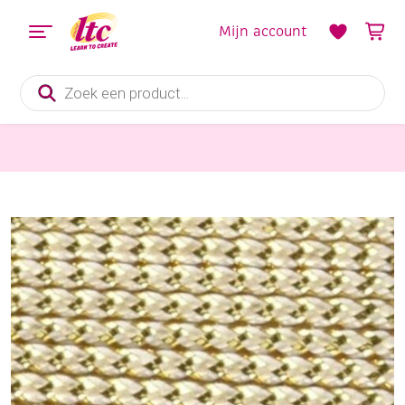
Mijn account
Producten
zoeken
Pitriet, Raffia, Touw en Macramegarens
OUTLET Needloft nylongaren / nylontouw / metallic garen, 9,2 meter, wit/goud