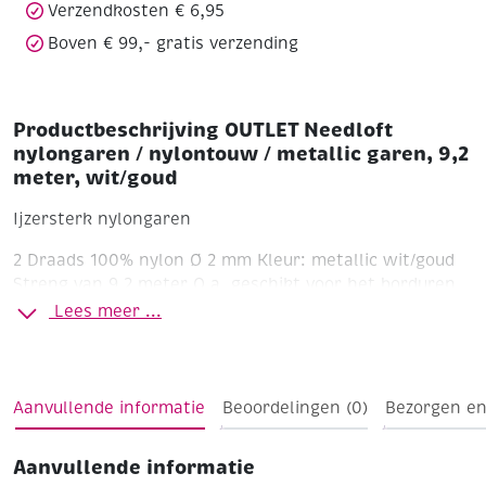
wit/goud
Verzendkosten € 6,95
aantal
Boven € 99,- gratis verzending
Productbeschrijving OUTLET Needloft
nylongaren / nylontouw / metallic garen, 9,2
meter, wit/goud
Ijzersterk nylongaren
2 Draads
100% nylon
Ø 2 mm
Kleur: metallic wit/goud
Streng van 9,2 meter
O.a. geschikt voor het borduren
op plastic canvas!
Lees meer ...
Aanvullende informatie
Beoordelingen (0)
Bezorgen en
Aanvullende informatie