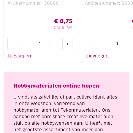
Artikelnummer: 30006
Artikelnummer: 300
€
0,75
(Inc BTW)
OUTLET
OUTLET
-
+
-
Needloft
Needloft
nylongaren
nylongaren
Toevoegen
Toevoegen
/
/
nylontouw
nylontouw/
/
metallic
metallic
garen,
Hobbymaterialen online kopen
garen,
9,2
9,2
meter,
U vindt als zakelijke of particuliere klant alles
meter,
wit/iris
in onze webshop, variërend van
wit/zilver
aantal
hobbymaterialen tot Tekenmaterialen. Ons
aantal
aanbod met onmisbare creatieve materialen
sluit op alle hobbywensen aan. U heeft met
het grootste assortiment van meer dan