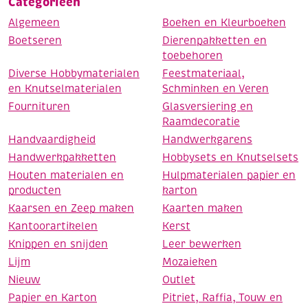
Categorieën
Algemeen
Boeken en Kleurboeken
Boetseren
Dierenpakketten en
toebehoren
Diverse Hobbymaterialen
Feestmateriaal,
en Knutselmaterialen
Schminken en Veren
Fournituren
Glasversiering en
Raamdecoratie
Handvaardigheid
Handwerkgarens
Handwerkpakketten
Hobbysets en Knutselsets
Houten materialen en
Hulpmaterialen papier en
producten
karton
Kaarsen en Zeep maken
Kaarten maken
Kantoorartikelen
Kerst
Knippen en snijden
Leer bewerken
Lijm
Mozaieken
Nieuw
Outlet
Papier en Karton
Pitriet, Raffia, Touw en