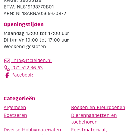
KvKnr: 28006128
BTW: NL819138770B01
ABN: NL18ABNA0566420872
Openingstijden
Maandag 13:00 tot 17:00 uur
Di t/m Vr 10:00 tot 17:00 uur
Weekend gesloten
info@ltcleiden.nl
071 522 36 63
facebook
Categorieën
Algemeen
Boeken en Kleurboeken
Boetseren
Dierenpakketten en
toebehoren
Diverse Hobbymaterialen
Feestmateriaal,