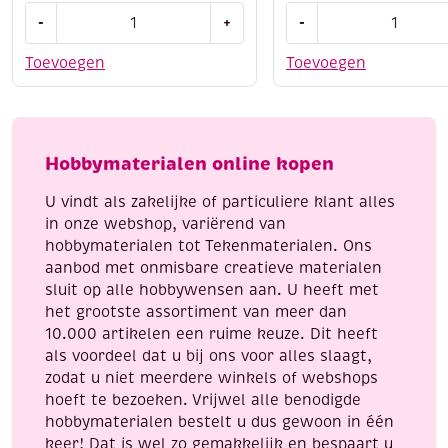
Paracord,
Paracord,
-
+
-
assortiment
assortiment
3
3
Toevoegen
Toevoegen
x
x
3
3
meter,
meter,
Cats
Pretty
Hobbymaterialen online kopen
eye
pink
aantal
aantal
U vindt als zakelijke of particuliere klant alles
in onze webshop, variërend van
hobbymaterialen tot Tekenmaterialen. Ons
aanbod met onmisbare creatieve materialen
sluit op alle hobbywensen aan. U heeft met
het grootste assortiment van meer dan
10.000 artikelen een ruime keuze. Dit heeft
als voordeel dat u bij ons voor alles slaagt,
zodat u niet meerdere winkels of webshops
hoeft te bezoeken. Vrijwel alle benodigde
hobbymaterialen bestelt u dus gewoon in één
keer! Dat is wel zo gemakkelijk en bespaart u