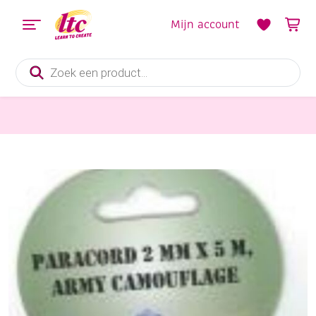
Mijn account
Producten
zoeken
Pitriet, Raffia, Touw en Macramegarens
OUTLET Paracord / koord / touw, 2 mm, 5 meter, army camouflage