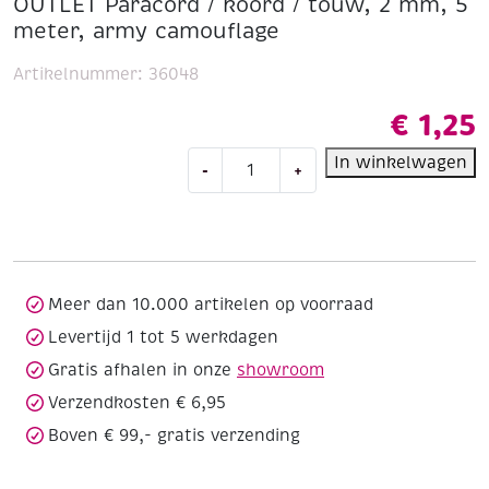
OUTLET Paracord / koord / touw, 2 mm, 5
meter, army camouflage
Artikelnummer:
36048
€
1,25
OUTLET
In winkelwagen
-
+
Paracord
/
koord
/
touw,
2
Meer dan 10.000 artikelen op voorraad
mm,
Levertijd 1 tot 5 werkdagen
5
Gratis afhalen in onze
showroom
meter,
army
Verzendkosten € 6,95
camouflage
Boven € 99,- gratis verzending
aantal