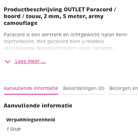
Productbeschrijving OUTLET Paracord /
koord / touw, 2 mm, 5 meter, army
camouflage
Paracord is een oersterk en lichtgewicht nylon kern-
mantelkoord. Met paracord kunt u middels
verschillende knooptechnieken velen sieraden,
armbandjes of accessoires (o.a. hippe sleutelhangers)
Lees meer ...
knopen. Ø 2 mm. Lengte 5 meter.
Army camouflage
Tip: een handig hulpmiddel is het
knoopraam (artikelnummer 307148)
Aanvullende informatie
Beoordelingen (0)
Bezorgen en
Aanvullende informatie
Verpakkingseenheid
1 Stuk