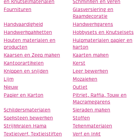
en Knutselmaterialen
Schminken en Veren
Fournituren
Glasversiering en
Raamdecoratie
Handvaardigheid
Handwerkgarens
Handwerkpakketten
Hobbysets en Knutselsets
Houten materialen en
Hulpmaterialen papier en
producten
karton
Kaarsen en Zeep maken
Kaarten maken
Kantoorartikelen
Kerst
Knippen en snijden
Leer bewerken
Lijm
Mozaieken
Nieuw
Outlet
Papier en Karton
Pitriet, Raffia, Touw en
Macramegarens
Schildersmaterialen
Sieraden maken
Speksteen bewerken
Stoffen
Strijkkralen Hama
Tekenmaterialen
Textielverf, Textielstiften
Verf en Inkt