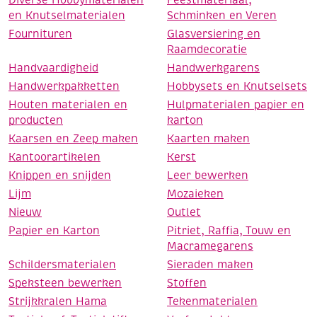
Diverse Hobbymaterialen
Feestmateriaal,
en Knutselmaterialen
Schminken en Veren
Fournituren
Glasversiering en
Raamdecoratie
Handvaardigheid
Handwerkgarens
Handwerkpakketten
Hobbysets en Knutselsets
Houten materialen en
Hulpmaterialen papier en
producten
karton
Kaarsen en Zeep maken
Kaarten maken
Kantoorartikelen
Kerst
Knippen en snijden
Leer bewerken
Lijm
Mozaieken
Nieuw
Outlet
Papier en Karton
Pitriet, Raffia, Touw en
Macramegarens
Schildersmaterialen
Sieraden maken
Speksteen bewerken
Stoffen
Strijkkralen Hama
Tekenmaterialen