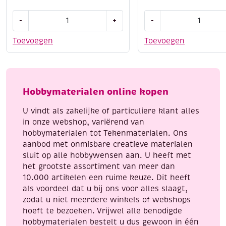
Katsuki
Stitch
-
+
-
DIY
and
set
do
Toevoegen
Toevoegen
armbandje,
borduursetje
candy
173
mix
-
aantal
birds
Hobbymaterialen online kopen
aantal
U vindt als zakelijke of particuliere klant alles
in onze webshop, variërend van
hobbymaterialen tot Tekenmaterialen. Ons
aanbod met onmisbare creatieve materialen
sluit op alle hobbywensen aan. U heeft met
het grootste assortiment van meer dan
10.000 artikelen een ruime keuze. Dit heeft
als voordeel dat u bij ons voor alles slaagt,
zodat u niet meerdere winkels of webshops
hoeft te bezoeken. Vrijwel alle benodigde
hobbymaterialen bestelt u dus gewoon in één