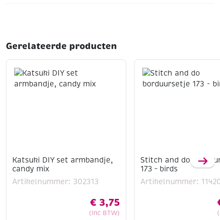
Gerelateerde producten
Katsuki DIY set armbandje,
Stitch and do borduu
candy mix
173 – birds
Artikelnummer: 302313
Artikelnummer: 1142
€
3,75
(Inc BTW)