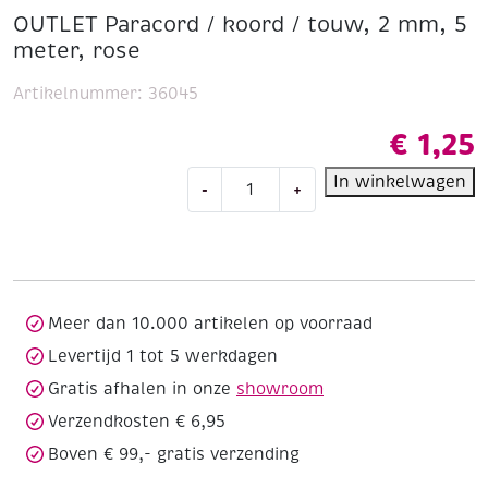
OUTLET Paracord / koord / touw, 2 mm, 5
meter, rose
Artikelnummer:
36045
€
1,25
OUTLET
In winkelwagen
-
+
Paracord
/
koord
/
touw,
2
Meer dan 10.000 artikelen op voorraad
mm,
Levertijd 1 tot 5 werkdagen
5
Gratis afhalen in onze
showroom
meter,
rose
Verzendkosten € 6,95
aantal
Boven € 99,- gratis verzending