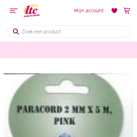
Mijn account
Producten
zoeken
Pitriet, Raffia, Touw en Macramegarens
OUTLET Paracord / koord / touw, 2 mm, 5 meter, rose