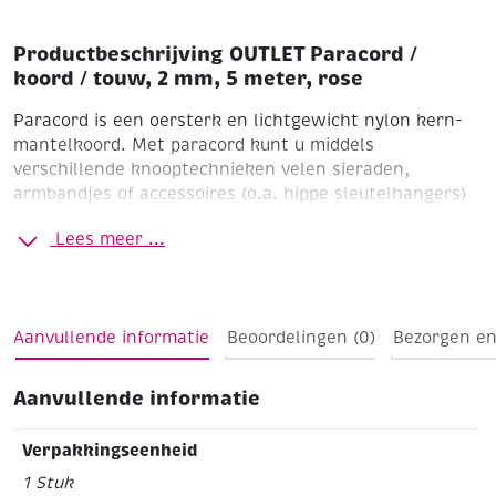
Productbeschrijving OUTLET Paracord /
koord / touw, 2 mm, 5 meter, rose
Paracord is een oersterk en lichtgewicht nylon kern-
mantelkoord. Met paracord kunt u middels
verschillende knooptechnieken velen sieraden,
armbandjes of accessoires (o.a. hippe sleutelhangers)
knopen. Ø 2 mm. Lengte 5 meter.
Lees meer ...
Rose
Tip: een handig hulpmiddel is het knoopraam
(artikelnummer 307148)
Aanvullende informatie
Beoordelingen (0)
Bezorgen en
Aanvullende informatie
Verpakkingseenheid
1 Stuk