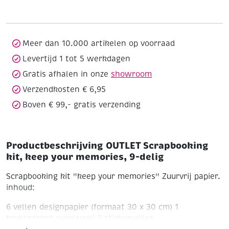
keep
your
memories,
9-
Meer dan 10.000 artikelen op voorraad
delig
Levertijd 1 tot 5 werkdagen
aantal
Gratis afhalen in onze
showroom
Verzendkosten € 6,95
Boven € 99,- gratis verzending
Productbeschrijving OUTLET Scrapbooking
kit, keep your memories, 9-delig
Scrapbooking kit "keep your memories"
Zuurvrij papier.
inhoud:
6 vellen designpapier (formaat 30 x 30 cm)
1
transparant overlayvel
2 stickervellen