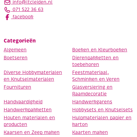
info@ltcleiden.nl
071 522 36 63
facebook
Categorieën
Algemeen
Boeken en Kleurboeken
Boetseren
Dierenpakketten en
toebehoren
Diverse Hobbymaterialen
Feestmateriaal,
en Knutselmaterialen
Schminken en Veren
Fournituren
Glasversiering en
Raamdecoratie
Handvaardigheid
Handwerkgarens
Handwerkpakketten
Hobbysets en Knutselsets
Houten materialen en
Hulpmaterialen papier en
producten
karton
Kaarsen en Zeep maken
Kaarten maken