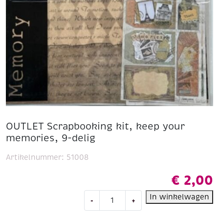
OUTLET Scrapbooking kit, keep your
memories, 9-delig
Artikelnummer:
51008
€
2,00
OUTLET
In winkelwagen
-
+
Scrapbooking
kit,