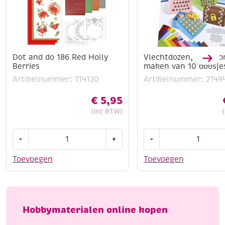
Dot and do 186 Red Holly
Vlechtdozen, set voo
Berries
maken van 10 doosje
Artikelnummer: 114120
Artikelnummer: 2149
€
5,95
(Inc BTW)
Dot
Vlechtdozen,
-
+
-
and
set
do
voor
Toevoegen
Toevoegen
186
het
Red
maken
Holly
van
Berries
10
Hobbymaterialen online kopen
aantal
doosjes
aantal