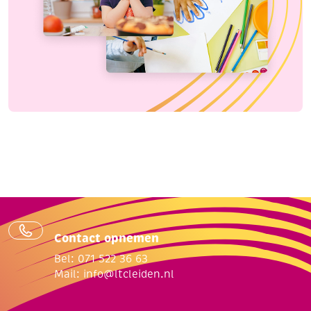
Contact opnemen
Bel: 071 522 36 63
Mail:
info@ltcleiden.nl