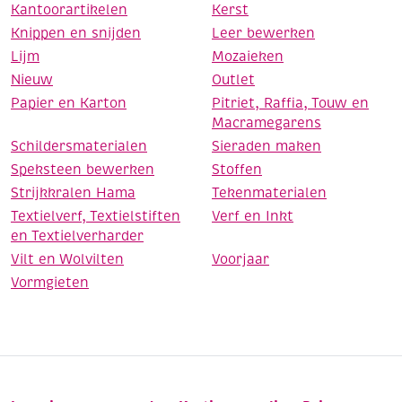
Kantoorartikelen
Kerst
Knippen en snijden
Leer bewerken
Lijm
Mozaieken
Nieuw
Outlet
Papier en Karton
Pitriet, Raffia, Touw en
Macramegarens
Schildersmaterialen
Sieraden maken
Speksteen bewerken
Stoffen
Strijkkralen Hama
Tekenmaterialen
Textielverf, Textielstiften
Verf en Inkt
en Textielverharder
Vilt en Wolvilten
Voorjaar
Vormgieten