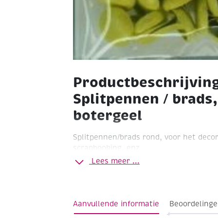
Productbeschrijvin
Splitpennen / brads
botergeel
Splitpennen/brads rond, voor het deco
scrapbooking, enz.
Lees meer ...
rond 8mm
lengte 10mm
kleur: boterge
Aanvullende informatie
Beoordelinge