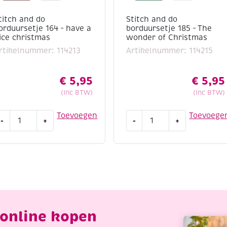
titch and do
Stitch and do
orduursetje 164 – have a
borduursetje 185 – The
ice christmas
wonder of Christmas
rtikelnummer: 114213
Artikelnummer: 114215
€
5,95
€
5,95
(Inc BTW)
(Inc BTW)
titch
Stitch
Toevoegen
Toevoege
-
+
-
+
nd
and
o
do
orduursetje
borduursetje
64
185
-
ave
The
wonder
ice
of
online kopen
hristmas
Christmas
antal
aantal