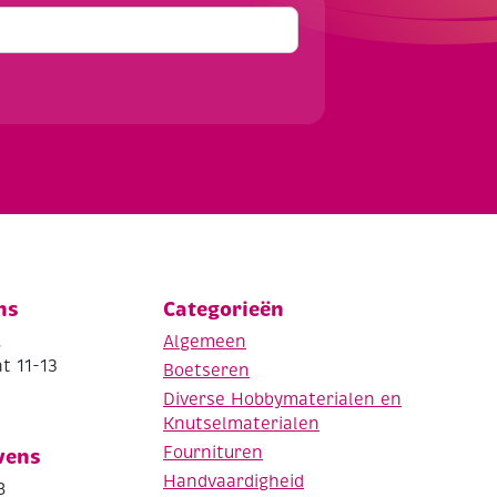
ns
Categorieën
.
Algemeen
t 11-13
Boetseren
Diverse Hobbymaterialen en
Knutselmaterialen
Fournituren
vens
Handvaardigheid
8