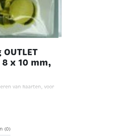
g OUTLET
, 8 x 10 mm,
reren van kaarten, voor
el
zakje van 25 stuks
n (0)