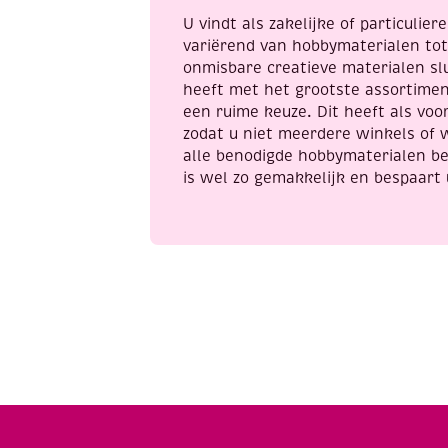
3
U vindt als zakelijke of particulie
vel,
variërend van hobbymaterialen to
Light
onmisbare creatieve materialen sl
pink
heeft met het grootste assortime
iris
een ruime keuze. Dit heeft als voor
aantal
zodat u niet meerdere winkels of 
alle benodigde hobbymaterialen be
is wel zo gemakkelijk en bespaart 