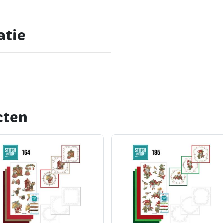
atie
cten