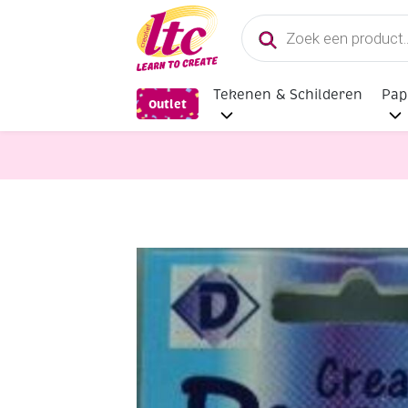
Producten
zoeken
Tekenen & Schilderen
Pap
Outlet
Kaarten maken
OUTLET Splitpenn