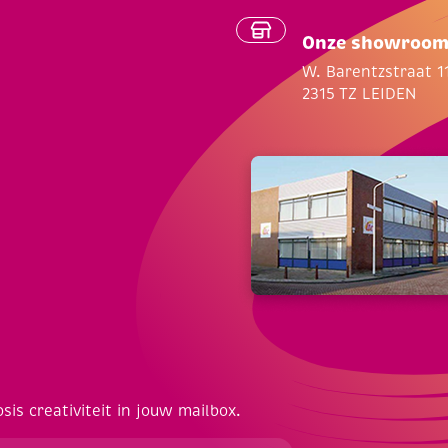
Onze showroo
W. Barentzstraat 1
2315 TZ LEIDEN
osis creativiteit in jouw mailbox.