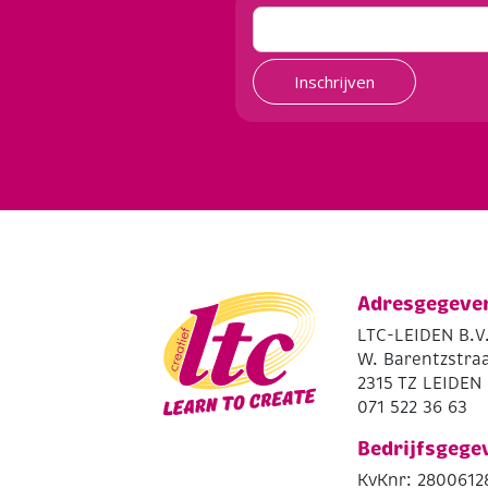
Inschrijven
Adresgegeve
LTC-LEIDEN B.V
W. Barentzstraa
2315 TZ LEIDEN
071 522 36 63
Bedrijfsgege
KvKnr: 2800612