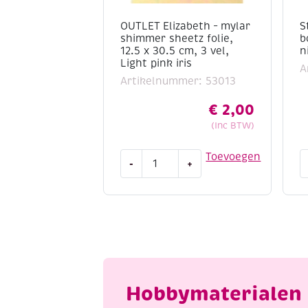
OUTLET Elizabeth – mylar
S
shimmer sheetz folie,
b
12.5 x 30.5 cm, 3 vel,
n
Light pink iris
A
Artikelnummer: 53013
€
2,00
(Inc BTW)
OUTLET
S
Toevoegen
-
+
Elizabeth
a
-
d
mylar
b
shimmer
1
sheetz
-
folie,
h
12.5
a
x
n
Hobbymaterialen 
30.5
c
cm,
a