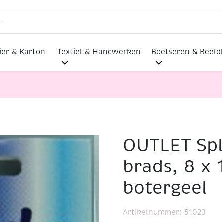
ier & Karton
Textiel & Handwerken
Boetseren & Beel
OUTLET Spl
en / brads, 8 x 10 mm, botergeel
brads, 8 x
botergeel
Artikelnummer:
51023