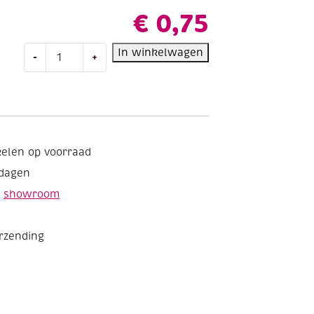
€
0,75
OUTLET
In winkelwagen
-
+
Splitpennen
/
brads,
8
x
10
kelen op voorraad
mm,
kdagen
botergeel
aantal
e
showroom
erzending