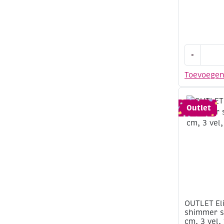
OUTLET
-
Elizabeth
-
Toevoege
mylar
shimmer
sheetz
Outlet
folie,
12.5
x
30.5
cm,
3
vel,
amethyst
gemstone
OUTLET Eli
shimmer sh
aantal
cm, 3 vel,