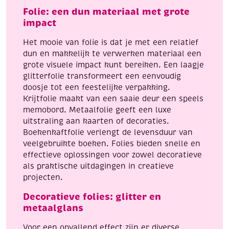
aantal
Folie: een dun materiaal met grote
impact
Het mooie van folie is dat je met een relatief
dun en makkelijk te verwerken materiaal een
grote visuele impact kunt bereiken. Een laagje
glitterfolie transformeert een eenvoudig
doosje tot een feestelijke verpakking.
Krijtfolie maakt van een saaie deur een speels
memobord. Metaalfolie geeft een luxe
uitstraling aan kaarten of decoraties.
Boekenkaftfolie verlengt de levensduur van
veelgebruikte boeken. Folies bieden snelle en
effectieve oplossingen voor zowel decoratieve
als praktische uitdagingen in creatieve
projecten.
Decoratieve folies: glitter en
metaalglans
Voor een opvallend effect zijn er diverse