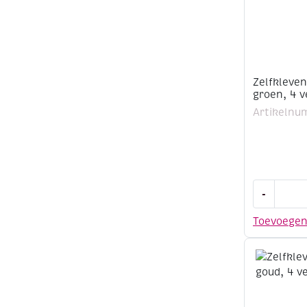
Zelfklevend
groen, 4 v
Artikelnu
Zelfkleven
-
glitterfolie
A4,
Toevoege
groen,
4
vel
aantal