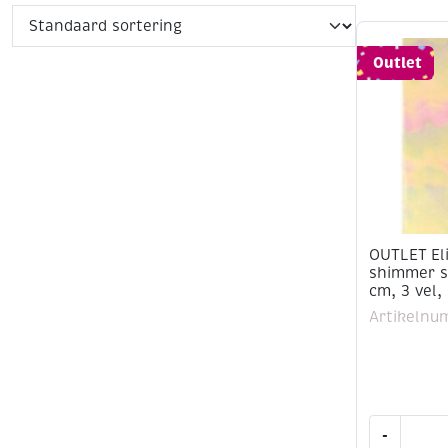
Outlet
OUTLET Eli
shimmer sh
cm, 3 vel, 
Artikelnu
OUTLET
-
Elizabeth