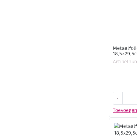
Metaalfoli
18,5×29,5c
Artikelnu
Metaalfolie
-
70mu,
18,5x29,5c
Toevoege
3
vel,
zilver
aantal