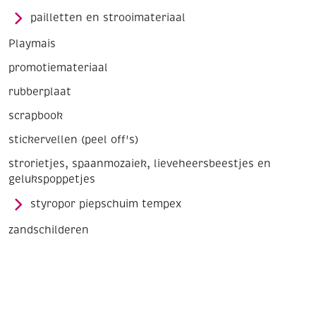
pailletten en strooimateriaal
Playmais
promotiemateriaal
rubberplaat
scrapbook
stickervellen (peel off's)
strorietjes, spaanmozaiek, lieveheersbeestjes en
gelukspoppetjes
styropor piepschuim tempex
zandschilderen