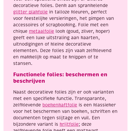
decoratieve folies. Denk aan sprankelende
glitter plakfolie
in talloze kleuren, perfect
voor feestelijke versieringen, het pimpen van
accessoires of scrapbooking. Folie met een
chique
metaalfolie
look (goud, zilver, koper)
geeft een luxe uitstraling aan kaarten,
uitnodigingen of kleine decoratieve
elementen. Deze folies zijn vaak zelfklevend
en makkelijk op maat te knippen of te
stansen.
Functionele folies: beschermen en
beschrijven
Naast decoratieve folies zijn er ook varianten
met een specifieke functie. Transparante,
zelfklevende
boekenkaftfolie
is een klassieker
voor het beschermen van boeken, schriften en
documenten tegen slijtage en vuil. Een
bijzondere variant is
krijtfolie
; deze
zelfklevende folie heeft een matzwart