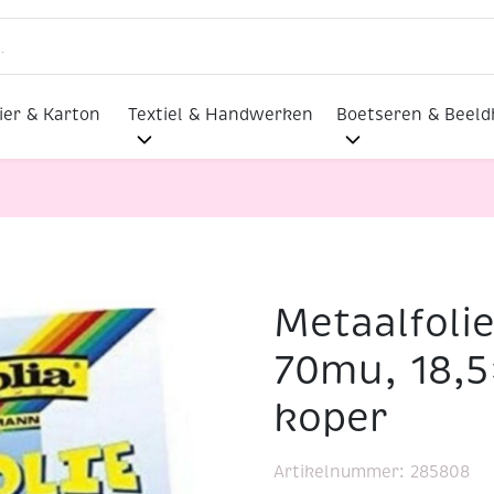
ier & Karton
Textiel & Handwerken
Boetseren & Beel
Metaalfolie/
lmaterialen
Metaalfolie/relieffolie, 70mu, 18,5×29,5cm, 3
70mu, 18,5
koper
Artikelnummer:
285808