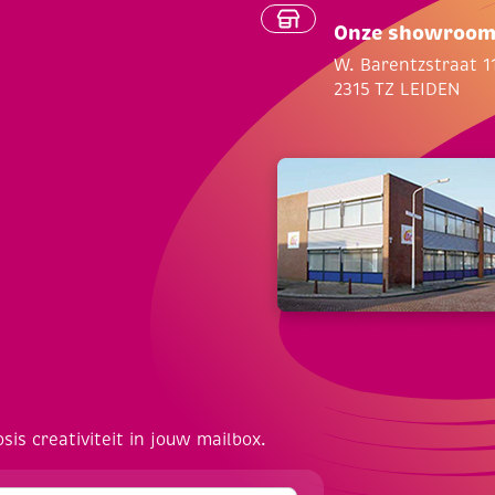
Onze showroo
W. Barentzstraat 1
2315 TZ LEIDEN
osis creativiteit in jouw mailbox.