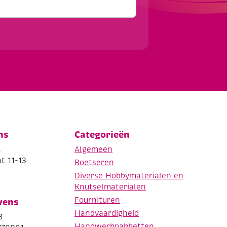
ns
Categorieën
.
Algemeen
t 11-13
Boetseren
Diverse Hobbymaterialen en
Knutselmaterialen
Fournituren
vens
Handvaardigheid
8
Handwerkpakketten