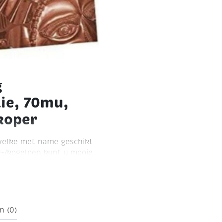
g
lie, 70mu,
 koper
e welke met name geschikt
-/kogelpen kunt u mooie
er
n (0)