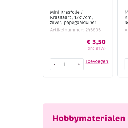
Mini Krasfolie /
M
Kraskaart, 12x17cm,
K
zilver, papegaaiduiker
k
Artikelnummer: 245805
A
€
3,50
(Inc BTW)
Mini
M
Toevoegen
-
+
Krasfolie
K
/
/
Kraskaart,
K
12x17cm,
1
zilver,
k
papegaaiduiker
p
aantal
a
Hobbymaterialen 