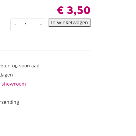
€
3,50
Metaalfolie/relieffolie,
In winkelwagen
-
+
70mu,
18,5x29,5cm,
3
vel,
koper
aantal
kelen op voorraad
kdagen
e
showroom
erzending