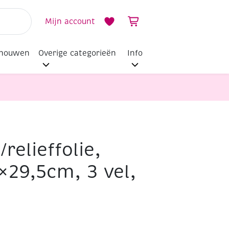
Mijn account
dhouwen
Overige categorieën
Info
relieffolie,
 vel, koper
×29,5cm, 3 vel,