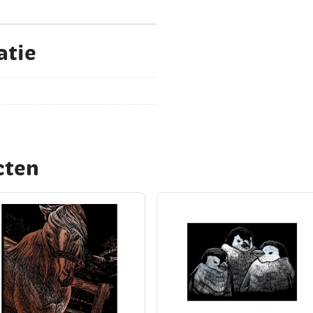
atie
cten