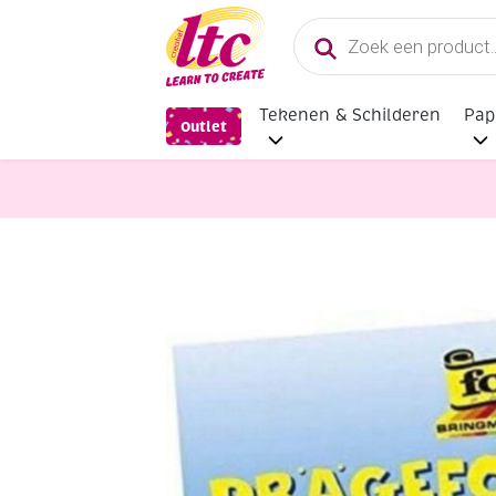
Producten
zoeken
Tekenen & Schilderen
Pap
Outlet
Diverse Hobbymaterialen en Knutse