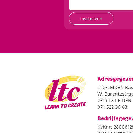
Inschrijven
Adresgegeve
LTC-LEIDEN B.V
W. Barentzstraa
2315 TZ LEIDEN
071 522 36 63
Bedrijfsgege
KvKnr: 2800612