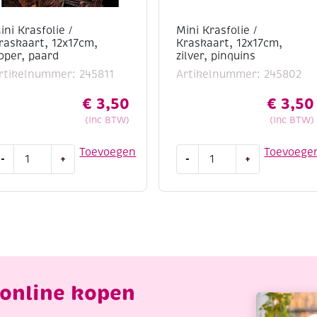
ini Krasfolie /
Mini Krasfolie /
raskaart, 12x17cm,
Kraskaart, 12x17cm,
oper, paard
zilver, pinquins
rtikelnummer: 245811
Artikelnummer: 245802
€
3,50
€
3,50
(Inc BTW)
(Inc BTW)
ini
Mini
Toevoegen
Toevoege
-
+
-
+
rasfolie
Krasfolie
/
raskaart,
Kraskaart,
2x17cm,
12x17cm,
oper,
zilver,
aard
pinquins
antal
aantal
online kopen