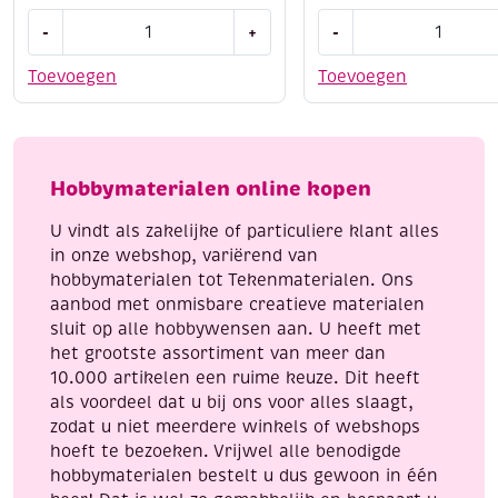
OUTLET
Schilderen
-
+
-
Learn
op
to
nummer
Toevoegen
Toevoegen
paint,
27.5
4
x
kleurplaten
35
van
cm
Hobbymaterialen online kopen
konijntjes,
Arend
incl.
aantal
U vindt als zakelijke of particuliere klant alles
penseel
in onze webshop, variërend van
en
hobbymaterialen tot Tekenmaterialen. Ons
8
aanbod met onmisbare creatieve materialen
napjes
sluit op alle hobbywensen aan. U heeft met
verf,
het grootste assortiment van meer dan
aantal
10.000 artikelen een ruime keuze. Dit heeft
als voordeel dat u bij ons voor alles slaagt,
zodat u niet meerdere winkels of webshops
hoeft te bezoeken. Vrijwel alle benodigde
hobbymaterialen bestelt u dus gewoon in één