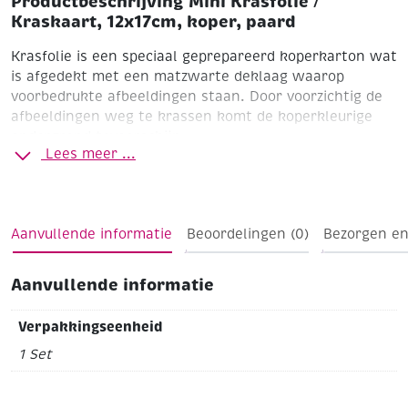
Productbeschrijving Mini Krasfolie /
Kraskaart, 12x17cm, koper, paard
Krasfolie is een speciaal geprepareerd koperkarton wat
is afgedekt met een matzwarte deklaag waarop
voorbedrukte afbeeldingen staan. Door voorzichtig de
afbeeldingen weg te krassen komt de koperkleurige
ondergrond tevoorschijn.
Lees meer ...
Formaat 12,5 x 17,5 cm
koper
Merk Royal & Langnickel ®
De set bevat de krasfolie, een oefenstukje en kraspen
Aanvullende informatie
Beoordelingen (0)
Bezorgen en
Aanvullende informatie
Verpakkingseenheid
1 Set