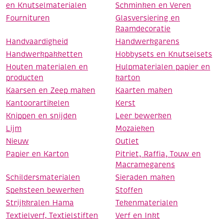
en Knutselmaterialen
Schminken en Veren
Fournituren
Glasversiering en
Raamdecoratie
Handvaardigheid
Handwerkgarens
Handwerkpakketten
Hobbysets en Knutselsets
Houten materialen en
Hulpmaterialen papier en
producten
karton
Kaarsen en Zeep maken
Kaarten maken
Kantoorartikelen
Kerst
Knippen en snijden
Leer bewerken
Lijm
Mozaieken
Nieuw
Outlet
Papier en Karton
Pitriet, Raffia, Touw en
Macramegarens
Schildersmaterialen
Sieraden maken
Speksteen bewerken
Stoffen
Strijkkralen Hama
Tekenmaterialen
Textielverf, Textielstiften
Verf en Inkt