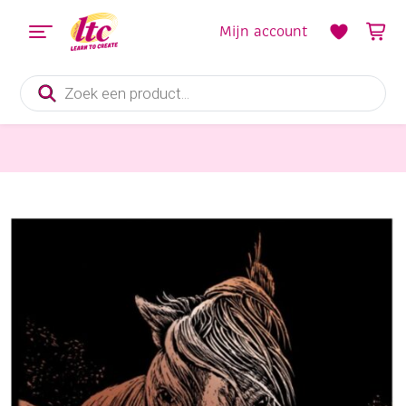
Mijn account
Producten
zoeken
Diverse Hobbymaterialen en Knutselmaterialen
Mini Krasfolie / Kraskaart, 12x17cm, koper, paard