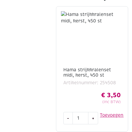
Hama strijkkralenset
midi, kerst, 450 st
Artikelnummer: 254508
€
3,50
(Inc BTW)
Hama
Toevoegen
-
+
strijkkralenset
midi,