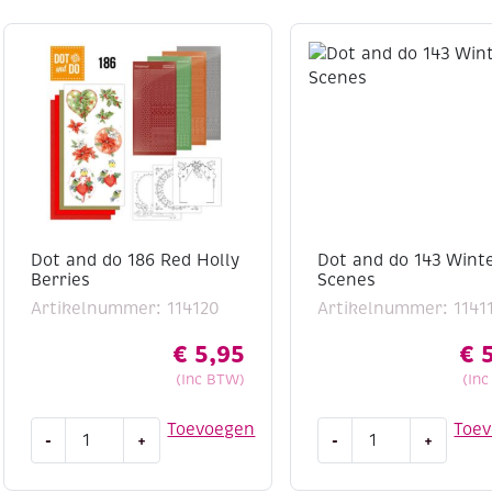
Dot and do 186 Red Holly
Dot and do 143 Wint
Berries
Scenes
Artikelnummer: 114120
Artikelnummer: 1141
€
5,95
€
5
(Inc BTW)
(In
Dot
Dot
Toevoegen
Toe
-
+
-
+
and
and
do
do