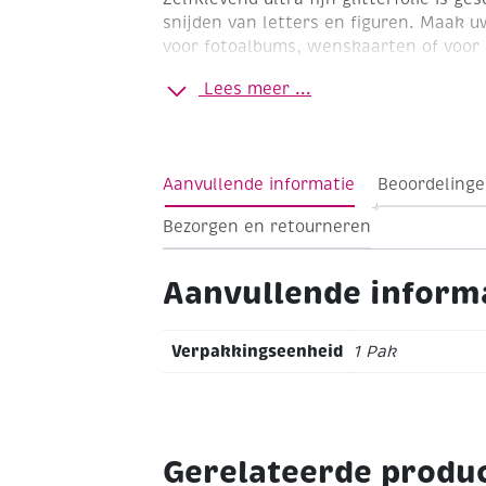
snijden
van letters en figuren. Maak uw
voor fotoalbums, wenskaarten of voor 
andere materialen.
Inhoud: 4 A4 vellen 
Lees meer ...
Aanvullende informatie
Beoordelinge
Bezorgen en retourneren
Aanvullende inform
Verpakkingseenheid
1 Pak
Gerelateerde produ