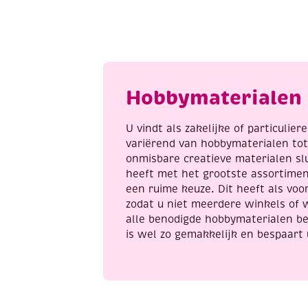
kerst,
450
st
aantal
Hobbymaterialen 
U vindt als zakelijke of particulie
variërend van hobbymaterialen to
onmisbare creatieve materialen sl
heeft met het grootste assortime
een ruime keuze. Dit heeft als voor
zodat u niet meerdere winkels of 
alle benodigde hobbymaterialen be
is wel zo gemakkelijk en bespaart 