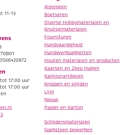
.
Algemeen
t 11-13
Boetseren
Diverse Hobbymaterialen en
Knutselmaterialen
Fournituren
vens
Handvaardigheid
8
Handwerkpakketten
770B01
0566420872
Houten materialen en producten
Kaarsen en Zeep maken
en
Kantoorartikelen
tot 17:00 uur
Knippen en snijden
tot 17:00 uur
Lijm
ten
Nieuw
Papier en Karton
den.nl
63
Schildersmaterialen
Speksteen bewerken