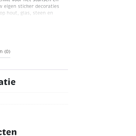
 eigen sticker decoraties
op hout, glas, steen en
zilver
n (0)
atie
cten