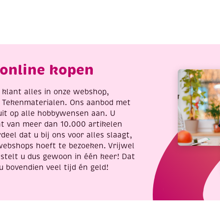
186
143
Red
Winter
Holly
Scenes
Berries
aantal
aantal
online kopen
re klant alles in onze webshop,
t Tekenmaterialen. Ons aanbod met
uit op alle hobbywensen aan. U
nt van meer dan 10.000 artikelen
deel dat u bij ons voor alles slaagt,
webshops hoeft te bezoeken. Vrijwel
stelt u dus gewoon in één keer! Dat
u bovendien veel tijd én geld!