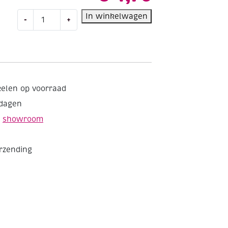
Zelfklevend
In winkelwagen
-
+
glitterfolie,
A4,
zilver,
4
vel
aantal
kelen op voorraad
kdagen
e
showroom
erzending