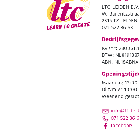
LTC-LEIDEN B.V
W. Barentzstraa
2315 TZ LEIDEN
071 522 36 63
Bedrijfsgege
KvKnr: 2800612
BTW: NL819138
ABN: NL18ABNA
Openingstijd
Maandag 13:00 
Di t/m Vr 10:00 
Weekend geslo
info@ltclei
071 522 36 
facebook