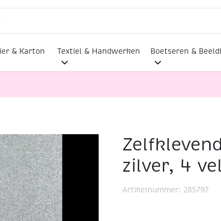
ier & Karton
Textiel & Handwerken
Boetseren & Beel
Zelfklevend
lmaterialen
Zelfklevend glitterfolie, A4, zilver, 4 vel
zilver, 4 ve
Artikelnummer:
285797