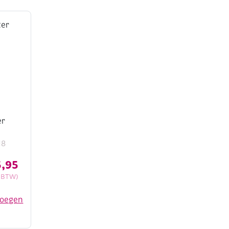
er
18
,95
c BTW)
voegen