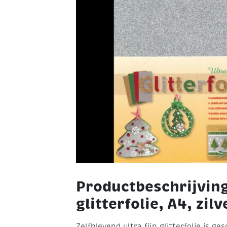
Productbeschrijving
glitterfolie, A4, zilv
Zelfklevend ultra fijn glitterfolie is g