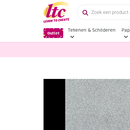
Producten
zoeken
Tekenen & Schilderen
Pap
Outlet
Diverse Hobbymaterialen en Knutse