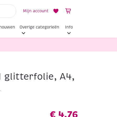
Mijn account
dhouwen
Overige categorieën
Info
 glitterfolie, A4,
l
€
4,76