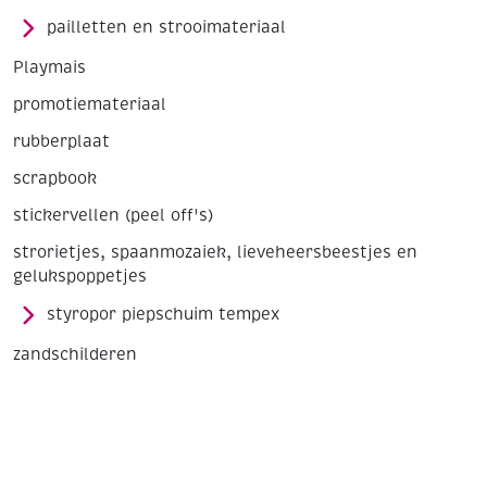
pailletten en strooimateriaal
Playmais
promotiemateriaal
rubberplaat
scrapbook
stickervellen (peel off's)
strorietjes, spaanmozaiek, lieveheersbeestjes en
gelukspoppetjes
styropor piepschuim tempex
zandschilderen