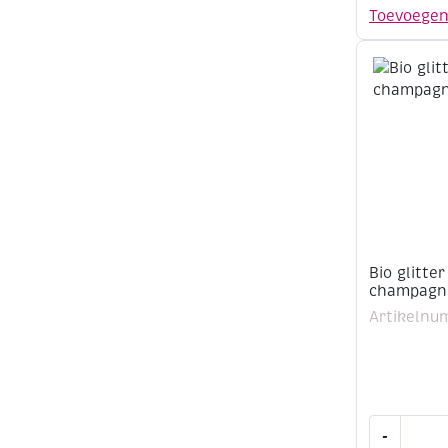
fijn,
Toevoege
10
gram,
zilver
aantal
Bio glitter
champagn
Artikelnu
Bio
-
glitter