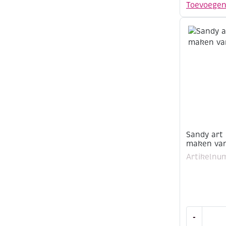
vlokken,
Toevoege
6
gram,
zilver
aantal
Sandy art 
maken van
Artikelnu
Sandy
-
art