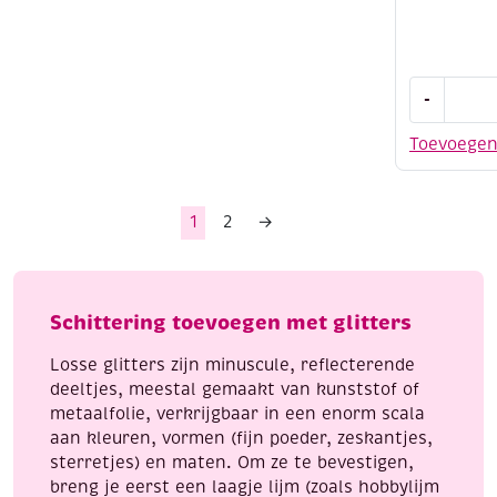
Glitterlij
-
assortime
10
Toevoege
stuks
aantal
1
2
→
Schittering toevoegen met glitters
Losse glitters zijn minuscule, reflecterende
deeltjes, meestal gemaakt van kunststof of
metaalfolie, verkrijgbaar in een enorm scala
aan kleuren, vormen (fijn poeder, zeskantjes,
sterretjes) en maten. Om ze te bevestigen,
breng je eerst een laagje lijm (zoals hobbylijm