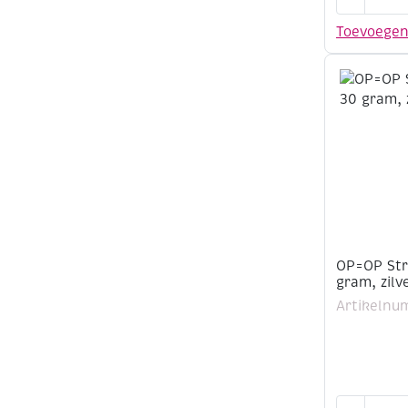
Strooiglitt
extra
Toevoege
fijn,
30
gram,
goud
aantal
OP=OP Stro
gram, zilv
Artikelnu
OP=OP