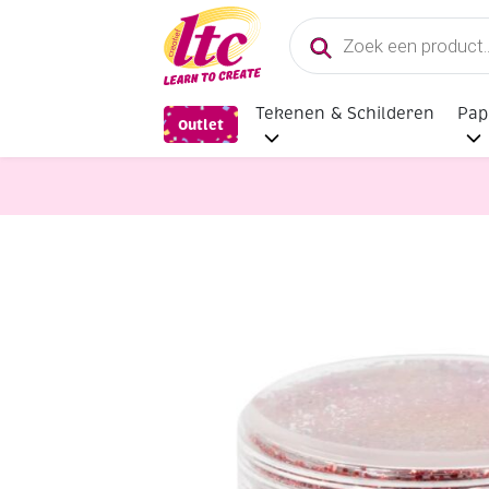
Producten
zoeken
Tekenen & Schilderen
Pap
Outlet
glitters, glitterlijm en kunstsneeuw