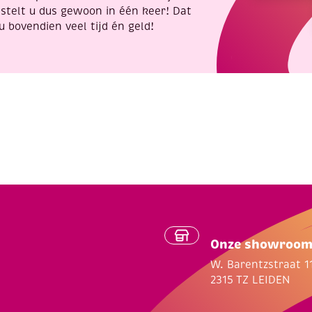
stelt u dus gewoon in één keer! Dat
u bovendien veel tijd én geld!
Onze showroo
W. Barentzstraat 1
2315 TZ LEIDEN