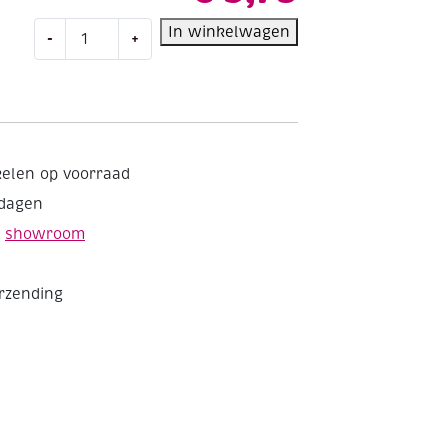
Bio
In winkelwagen
-
+
glitter
fijn,
10
gram,
rood
aantal
kelen op voorraad
kdagen
e
showroom
erzending