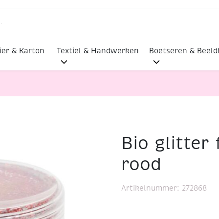
ier & Karton
Textiel & Handwerken
Boetseren & Beel
Bio glitter 
Bio glitter fijn, 10 gram, rood
rood
Artikelnummer:
272868