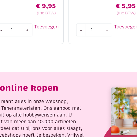
€
9,95
€
5,95
(Inc BTW)
(Inc BTW)
lzinie
Stitch
Toevoegen
Toevoege
-
+
-
+
iltpakket
and
linger
do
erstmis
borduursetje
30
185
m
-
antal
The
wonder
of
online kopen
Christmas
aantal
re klant alles in onze webshop,
t Tekenmaterialen. Ons aanbod met
uit op alle hobbywensen aan. U
nt van meer dan 10.000 artikelen
deel dat u bij ons voor alles slaagt,
webshops hoeft te bezoeken. Vrijwel