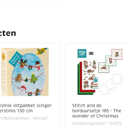
of lijmlak, daarna de
laag strooien. Het
litters ook in de lijm
cten
r langdurig plezier van
ilzinie viltpakket slinger
Stitch and do
erstmis 130 cm
borduursetje 185 – The
wonder of Christmas
rtikelnummer: 404367
Artikelnummer: 114215