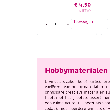
€
4,50
(Inc BTW)
Houten
Fi
Toevoegen
-
+
bouwpakket
v
/
s
Kerstboom
k
decoratie
1
1
c
aantal
a
Hobbymaterialen 
U vindt als zakelijke of particulie
variërend van hobbymaterialen to
onmisbare creatieve materialen sl
heeft met het grootste assortime
een ruime keuze. Dit heeft als voor
zodat u niet meerdere winkels of 