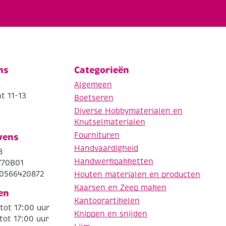
ns
Categorieën
.
Algemeen
t 11-13
Boetseren
Diverse Hobbymaterialen en
Knutselmaterialen
Fournituren
vens
Handvaardigheid
8
Handwerkpakketten
770B01
0566420872
Houten materialen en producten
Kaarsen en Zeep maken
en
Kantoorartikelen
tot 17:00 uur
Knippen en snijden
tot 17:00 uur