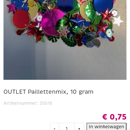
OUTLET Paillettenmix, 10 gram
Artikelnummer:
35016
€
0,75
OUTLET
In winkelwagen
-
+