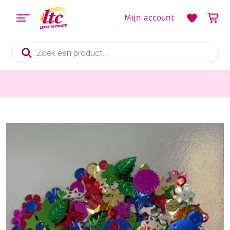
Mijn account
Producten
zoeken
Diverse Hobbymaterialen en Knutselmaterialen
OUTLET Paillettenmix, 10 gram