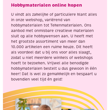
Sarah
basis,
Hobbymaterialen online kopen
en
6
Abraham
flacon
U vindt als zakelijke of particuliere klant alles
aantal
a
in onze webshop, variërend van
25
hobbymaterialen tot Tekenmaterialen. Ons
ml
aanbod met onmisbare creatieve materialen
aantal
sluit op alle hobbywensen aan. U heeft met
het grootste assortiment van meer dan
10.000 artikelen een ruime keuze. Dit heeft
als voordeel dat u bij ons voor alles slaagt,
zodat u niet meerdere winkels of webshops
hoeft te bezoeken. Vrijwel alle benodigde
hobbymaterialen bestelt u dus gewoon in één
keer! Dat is wel zo gemakkelijk en bespaart u
bovendien veel tijd én geld!