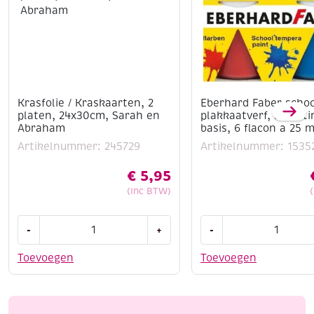
Krasfolie / Kraskaarten, 2
Eberhard Faber schoo
platen, 24x30cm, Sarah en
plakkaatverf, assort
Abraham
basis, 6 flacon a 25 m
Artikelnummer: 245729
Artikelnummer: 1535
€
5,95
(Inc BTW)
Krasfolie
Eberhard
-
+
-
/
Faber
Kraskaarten,
schoolverf
Toevoegen
Toevoegen
2
/
platen,
plakkaatverf,
24x30cm,
assortiment