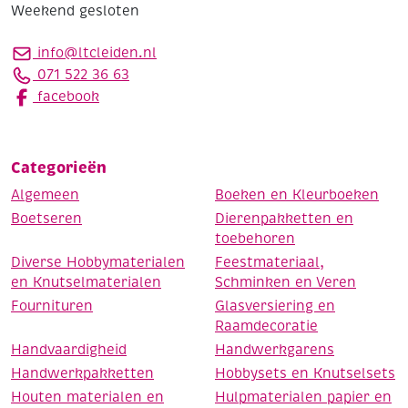
Weekend gesloten
info@ltcleiden.nl
071 522 36 63
facebook
Categorieën
Algemeen
Boeken en Kleurboeken
Boetseren
Dierenpakketten en
toebehoren
Diverse Hobbymaterialen
Feestmateriaal,
en Knutselmaterialen
Schminken en Veren
Fournituren
Glasversiering en
Raamdecoratie
Handvaardigheid
Handwerkgarens
Handwerkpakketten
Hobbysets en Knutselsets
Houten materialen en
Hulpmaterialen papier en