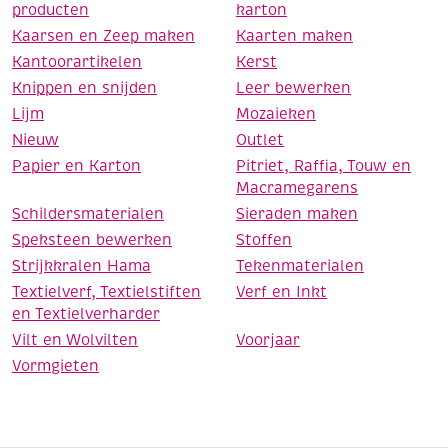
producten
karton
Kaarsen en Zeep maken
Kaarten maken
Kantoorartikelen
Kerst
Knippen en snijden
Leer bewerken
Lijm
Mozaieken
Nieuw
Outlet
Papier en Karton
Pitriet, Raffia, Touw en
Macramegarens
Schildersmaterialen
Sieraden maken
Speksteen bewerken
Stoffen
Strijkkralen Hama
Tekenmaterialen
Textielverf, Textielstiften
Verf en Inkt
en Textielverharder
Vilt en Wolvilten
Voorjaar
Vormgieten