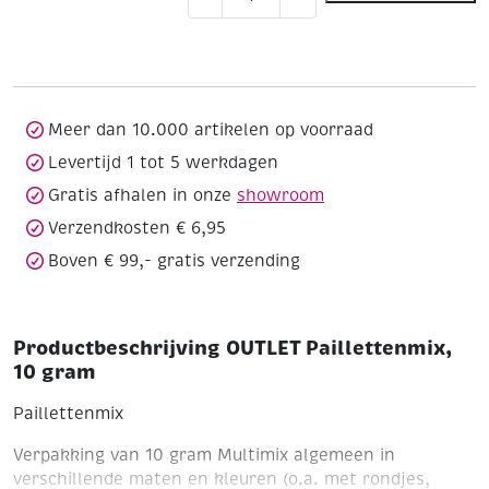
Paillettenmix,
10
gram
aantal
Meer dan 10.000 artikelen op voorraad
Levertijd 1 tot 5 werkdagen
Gratis afhalen in onze
showroom
Verzendkosten € 6,95
Boven € 99,- gratis verzending
Productbeschrijving OUTLET Paillettenmix,
10 gram
Paillettenmix
Verpakking van 10 gram
Multimix algemeen in
verschillende maten en kleuren (o.a. met rondjes,