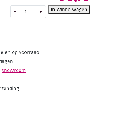
Abig
In winkelwagen
-
+
houder
met
uitstoter
voor
linogutsen
aantal
kelen op voorraad
kdagen
e
showroom
erzending