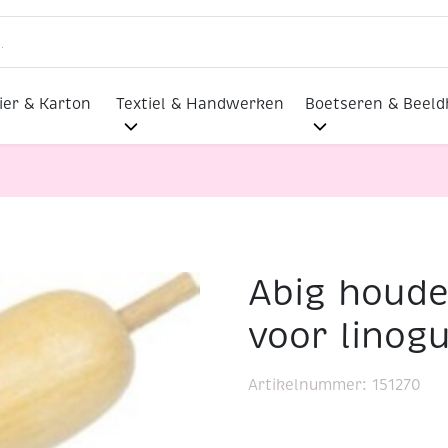
ier & Karton
Textiel & Handwerken
Boetseren & Beel
Abig houde
met uitstoter voor linogutsen
voor linog
Artikelnummer:
151270