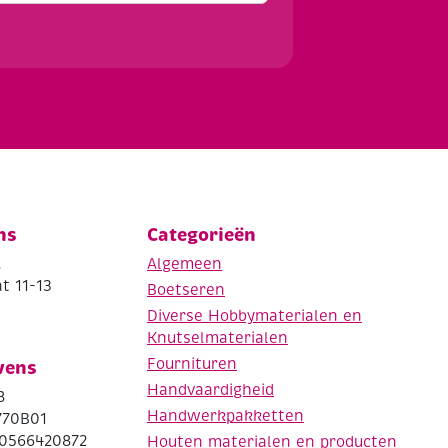
ns
Categorieën
.
Algemeen
t 11-13
Boetseren
Diverse Hobbymaterialen en
Knutselmaterialen
Fournituren
vens
Handvaardigheid
8
Handwerkpakketten
770B01
0566420872
Houten materialen en producten