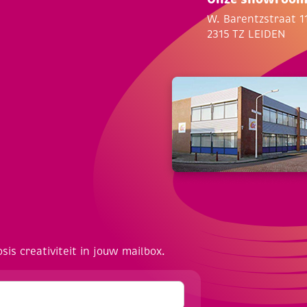
W. Barentzstraat 1
2315 TZ LEIDEN
osis creativiteit in jouw mailbox.