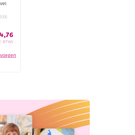
vel
936
4,76
nc BTW)
evoegen