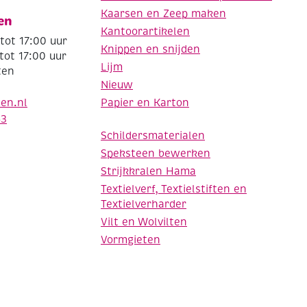
Kaarsen en Zeep maken
en
Kantoorartikelen
tot 17:00 uur
Knippen en snijden
tot 17:00 uur
Lijm
ten
Nieuw
Papier en Karton
den.nl
63
Schildersmaterialen
Speksteen bewerken
Strijkkralen Hama
Textielverf, Textielstiften en
Textielverharder
Vilt en Wolvilten
Vormgieten