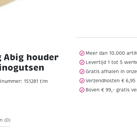
Meer dan 10.000 arti
g Abig houder
Levertijd 1 tot 5 wer
linogutsen
Gratis afhalen in onz
Verzendkosten € 6,95
elnummer: 151281 t/m
Boven € 99,- gratis v
n (0)