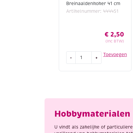
Breinaaldenkoker 41 cm
Artikelnummer: 444451
€
2,50
(Inc BTW)
Breinaaldenkoker
Toevoegen
-
+
41
cm
aantal
Hobbymaterialen 
U vindt als zakelijke of particulie