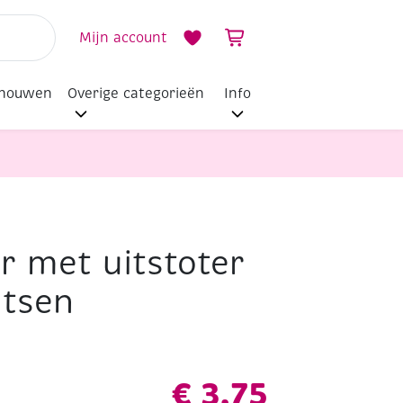
Mijn account
dhouwen
Overige categorieën
Info
r met uitstoter
utsen
€
3,75