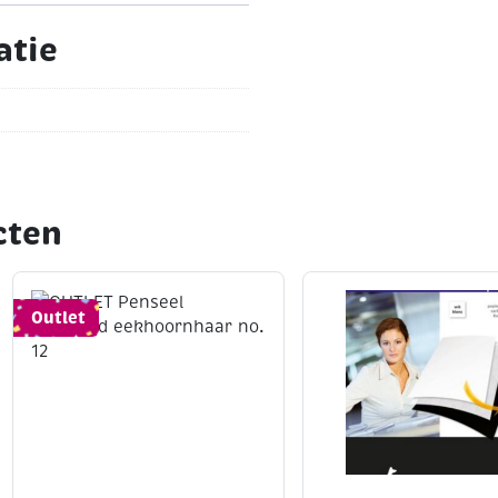
atie
cten
Outlet