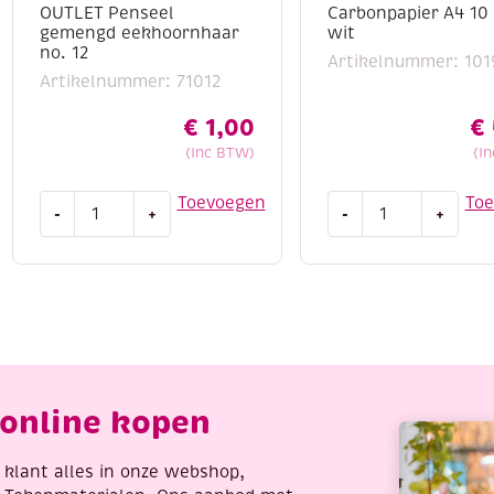
OUTLET Penseel
Carbonpapier A4 10 
gemengd eekhoornhaar
wit
no. 12
Artikelnummer: 101
Artikelnummer: 71012
€
1,00
€
(Inc BTW)
(I
OUTLET
Carbonpapier
Toevoegen
To
-
+
-
+
Penseel
A4
gemengd
10
eekhoornhaar
vel
no.
wit
12
aantal
aantal
online kopen
re klant alles in onze webshop,