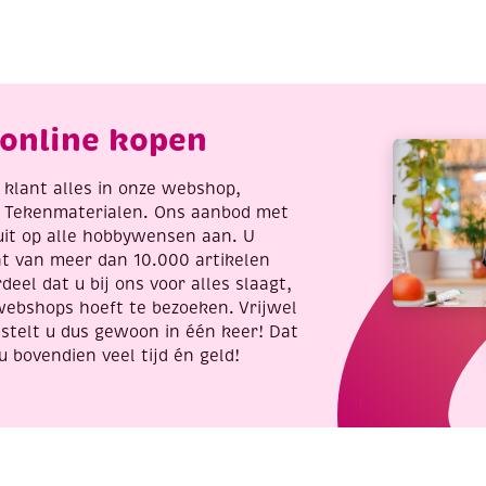
m,
mm,
2
x
1
eter,
meter,
online kopen
lauw
bruin
antal
aantal
re klant alles in onze webshop,
t Tekenmaterialen. Ons aanbod met
uit op alle hobbywensen aan. U
nt van meer dan 10.000 artikelen
deel dat u bij ons voor alles slaagt,
webshops hoeft te bezoeken. Vrijwel
stelt u dus gewoon in één keer! Dat
u bovendien veel tijd én geld!