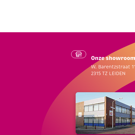
Onze showroo
W. Barentzstraat 1
2315 TZ LEIDEN