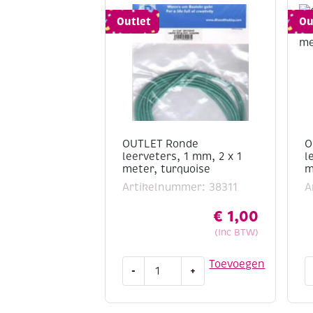
Outlet
Ou
OUTLET Ronde
O
leerveters, 1 mm, 2 x 1
l
meter, turquoise
m
Artikelnummer: 38311
A
€
1,00
(Inc BTW)
OUTLET
O
Toevoegen
-
+
Ronde
R
leerveters,
l
1
2