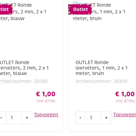
tlet
Outlet
UTLET Ronde
OUTLET Ronde
eerveters, 2 mm, 2 x 1
leerveters, 1 mm, 2 x 1
eter, blauw
meter, bruin
rtikelnummer: 38380
Artikelnummer: 38309
€
1,00
€
1,00
(Inc BTW)
(Inc BTW)
UTLET
OUTLET
Toevoegen
Toevoege
-
+
-
+
onde
Ronde
eerveters,
leerveters,
1