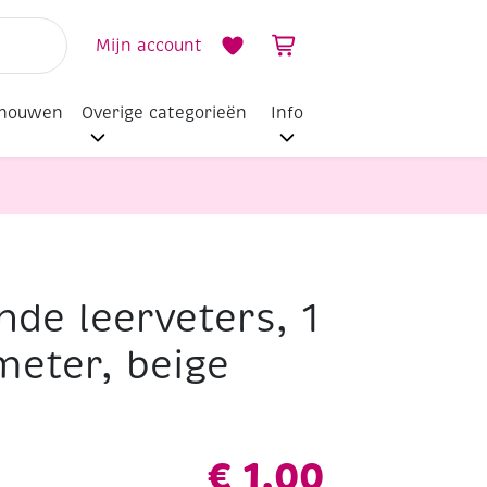
Mijn account
dhouwen
Overige categorieën
Info
de leerveters, 1
meter, beige
€
1,00