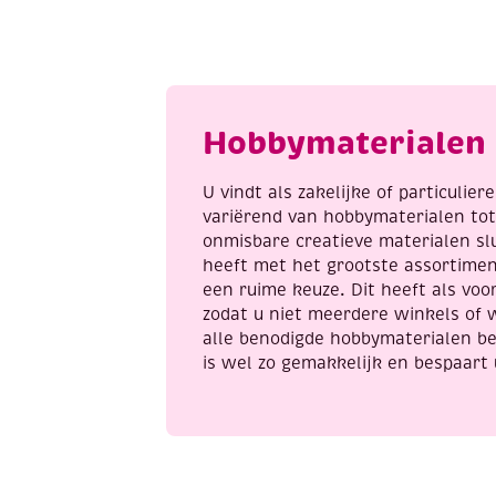
mm,
m
2
2
x
x
1
1
meter,
m
Hobbymaterialen 
turquoise
b
aantal
a
U vindt als zakelijke of particulie
variërend van hobbymaterialen to
onmisbare creatieve materialen sl
heeft met het grootste assortime
een ruime keuze. Dit heeft als voor
zodat u niet meerdere winkels of 
alle benodigde hobbymaterialen be
is wel zo gemakkelijk en bespaart 