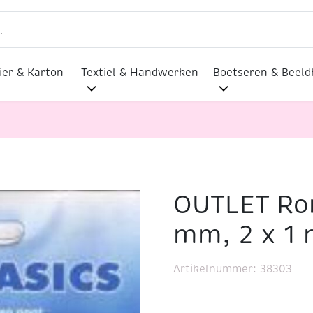
ier & Karton
Textiel & Handwerken
Boetseren & Beel
OUTLET Ron
veters, 1 mm, 2 x 1 meter, beige
mm, 2 x 1 
Artikelnummer:
38303