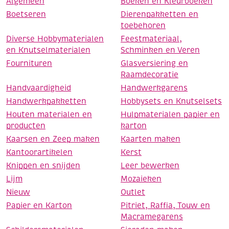
Algemeen
Boeken en Kleurboeken
Boetseren
Dierenpakketten en
toebehoren
Diverse Hobbymaterialen
Feestmateriaal,
en Knutselmaterialen
Schminken en Veren
Fournituren
Glasversiering en
Raamdecoratie
Handvaardigheid
Handwerkgarens
Handwerkpakketten
Hobbysets en Knutselsets
Houten materialen en
Hulpmaterialen papier en
producten
karton
Kaarsen en Zeep maken
Kaarten maken
Kantoorartikelen
Kerst
Knippen en snijden
Leer bewerken
Lijm
Mozaieken
Nieuw
Outlet
Papier en Karton
Pitriet, Raffia, Touw en
Macramegarens