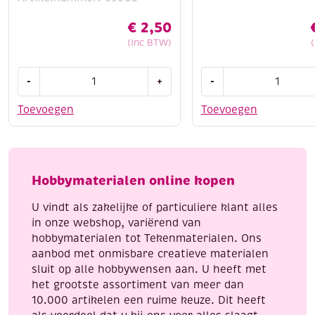
€
2,50
(Inc BTW)
OUTLET
Manege
-
+
-
Hooked
stickerfun
On
-
Toevoegen
Toevoegen
Band-
aankleedpoppen
It,
aantal
heel
veel
Hobbymaterialen online kopen
sieraden
om
U vindt als zakelijke of particuliere klant alles
te
in onze webshop, variërend van
loomen!
hobbymaterialen tot Tekenmaterialen. Ons
aantal
aanbod met onmisbare creatieve materialen
sluit op alle hobbywensen aan. U heeft met
het grootste assortiment van meer dan
10.000 artikelen een ruime keuze. Dit heeft