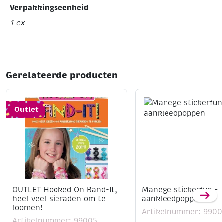
Verpakkingseenheid
1 ex
Gerelateerde producten
Outlet
OUTLET Hooked On Band-It,
Manege stickerfun –
heel veel sieraden om te
aankleedpoppen
loomen!
Artikelnummer: 990
Artikelnummer: 99005