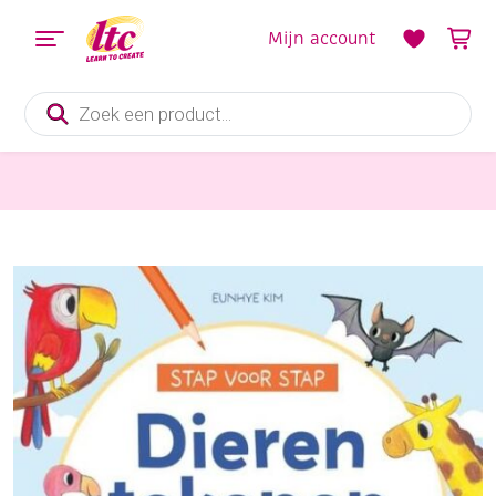
Mijn account
Producten
zoeken
Boeken en Kleurboeken
Stap voor stap dieren tekenen