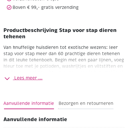
Boven € 99,- gratis verzending
Productbeschrijving Stap voor stap dieren
tekenen
Van knuffelige huisdieren tot exotische wezens: leer
stap voor stap meer dan 60 prachtige dieren tekenen
in dit leuke tekenboek. Begin met een paar lijnen, voeg
kleur toe met je potloden, waskrijtjes en viltstiften en
creëer de mooiste achtergronden voor je kat, dolfijn of
Lees meer ...
eenhoorn. Kortom, laat je creativiteit brullen als een
leeuw, vliegen als een vogel en springen als een
kangoeroe!
Aanvullende informatie
Bezorgen en retourneren
Aanvullende informatie