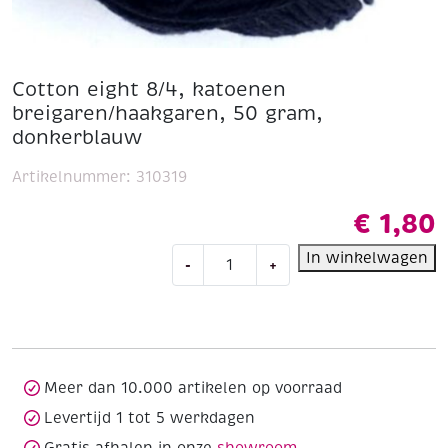
Cotton eight 8/4, katoenen
breigaren/haakgaren, 50 gram,
donkerblauw
Artikelnummer:
310319
€
1,80
Cotton
In winkelwagen
-
+
eight
8/4,
katoenen
breigaren/haakgaren,
50
gram,
Meer dan 10.000 artikelen op voorraad
donkerblauw
Levertijd 1 tot 5 werkdagen
aantal