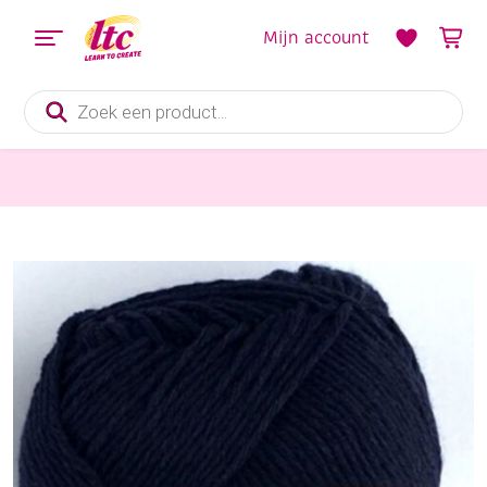
Mijn account
Producten
zoeken
Handwerkgarens
Cotton eight 8/4, katoenen breigaren/haakgaren, 50 gram, donkerblauw