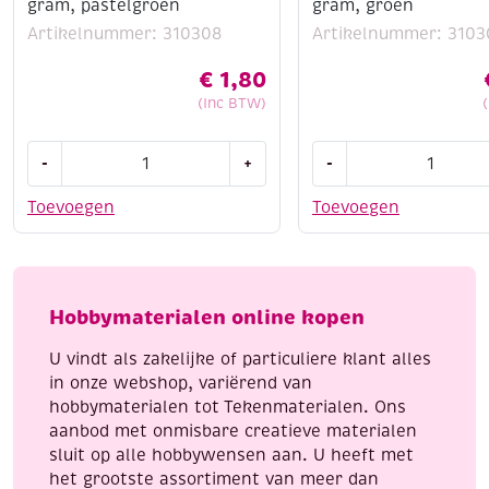
gram, pastelgroen
gram, groen
Artikelnummer: 310308
Artikelnummer: 3103
€
1,80
(Inc BTW)
Cotton
Cotton
-
+
-
eight
eight
8/4,
8/4,
Toevoegen
Toevoegen
katoenen
katoenen
breigaren/haakgaren,
breigaren/haakgaren
50
50
gram,
gram,
Hobbymaterialen online kopen
pastelgroen
groen
aantal
aantal
U vindt als zakelijke of particuliere klant alles
in onze webshop, variërend van
hobbymaterialen tot Tekenmaterialen. Ons
aanbod met onmisbare creatieve materialen
sluit op alle hobbywensen aan. U heeft met
het grootste assortiment van meer dan