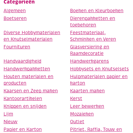
Categorieën
Algemeen
Boeken en Kleurboeken
Boetseren
Dierenpakketten en
toebehoren
Diverse Hobbymaterialen
Feestmateriaal,
en Knutselmaterialen
Schminken en Veren
Fournituren
Glasversiering en
Raamdecoratie
Handvaardigheid
Handwerkgarens
Handwerkpakketten
Hobbysets en Knutselsets
Houten materialen en
Hulpmaterialen papier en
producten
karton
Kaarsen en Zeep maken
Kaarten maken
Kantoorartikelen
Kerst
Knippen en snijden
Leer bewerken
Lijm
Mozaieken
Nieuw
Outlet
Papier en Karton
Pitriet, Raffia, Touw en