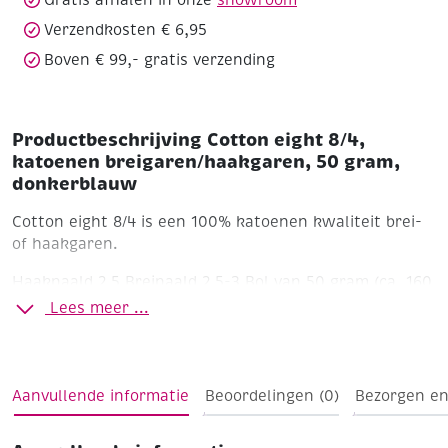
Gratis afhalen in onze
showroom
Verzendkosten € 6,95
Boven € 99,- gratis verzending
Productbeschrijving Cotton eight 8/4,
katoenen breigaren/haakgaren, 50 gram,
donkerblauw
Cotton eight 8/4 is een 100% katoenen kwaliteit brei-
of haakgaren.
Haaknaald 2,5
Breinaald 2,5-3
Bol van 50 gram (ca. 160
meter)
Wasbaar tot 40'C
Lees meer ...
Aanvullende informatie
Beoordelingen (0)
Bezorgen en