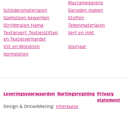
Macramegarens
Schildersmaterialen
Sieraden maken
Speksteen bewerken
Stoffen
Strijkkralen Hama
Tekenmaterialen
Textielverf, Textielstiften
Verf en Inkt
en Textielverharder
Vilt en Wolvilten
Voorjaar
Vormgieten
Leveringsvoorwaarden
Kortingsregeling
Privacy
statement
Design & Ontwikkeling:
Interpulse