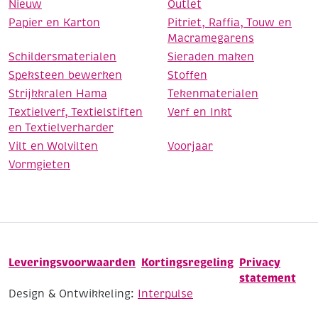
Nieuw
Outlet
Papier en Karton
Pitriet, Raffia, Touw en
Macramegarens
Schildersmaterialen
Sieraden maken
Speksteen bewerken
Stoffen
Strijkkralen Hama
Tekenmaterialen
Textielverf, Textielstiften
Verf en Inkt
en Textielverharder
Vilt en Wolvilten
Voorjaar
Vormgieten
Leveringsvoorwaarden
Kortingsregeling
Privacy
statement
Design & Ontwikkeling:
Interpulse