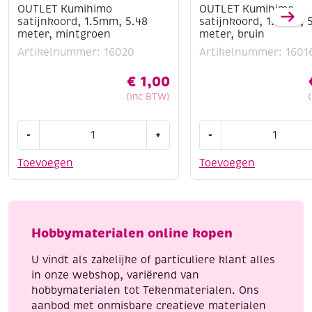
OUTLET Kumihimo
OUTLET Kumihimo
satijnkoord, 1.5mm, 5.48
satijnkoord, 1.5mm, 
meter, mintgroen
meter, bruin
Artikelnummer: 16020
Artikelnummer: 1601
€
1,00
(Inc BTW)
OUTLET
OUTLET
-
+
-
Kumihimo
Kumihimo
satijnkoord,
satijnkoord,
Toevoegen
Toevoegen
1.5mm,
1.5mm,
5.48
5.48
meter,
meter,
mintgroen
bruin
Hobbymaterialen online kopen
aantal
aantal
U vindt als zakelijke of particuliere klant alles
in onze webshop, variërend van
hobbymaterialen tot Tekenmaterialen. Ons
aanbod met onmisbare creatieve materialen