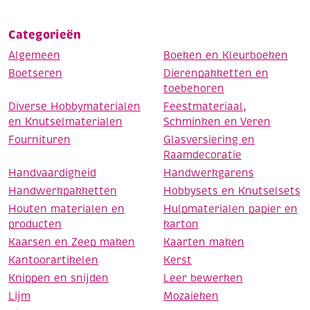
Categorieën
Algemeen
Boeken en Kleurboeken
Boetseren
Dierenpakketten en
toebehoren
Diverse Hobbymaterialen
Feestmateriaal,
en Knutselmaterialen
Schminken en Veren
Fournituren
Glasversiering en
Raamdecoratie
Handvaardigheid
Handwerkgarens
Handwerkpakketten
Hobbysets en Knutselsets
Houten materialen en
Hulpmaterialen papier en
producten
karton
Kaarsen en Zeep maken
Kaarten maken
Kantoorartikelen
Kerst
Knippen en snijden
Leer bewerken
Lijm
Mozaieken