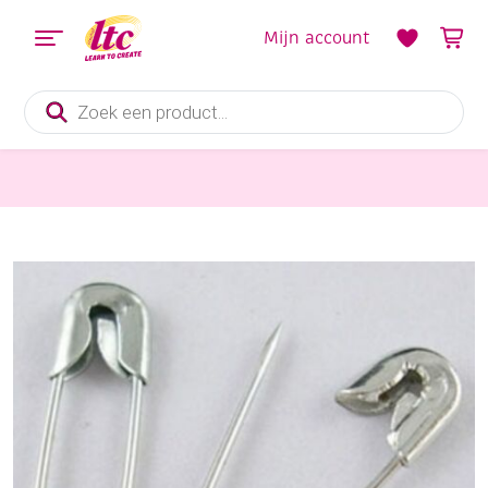
Mijn account
Producten
zoeken
Fournituren
OUTLET Mini veiligheidsspelden 20mm, 144 stuks, zilver