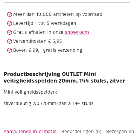
144
stuks,
zilver
Meer dan 10.000 artikelen op voorraad
aantal
Levertijd 1 tot 5 werkdagen
Gratis afhalen in onze
showroom
Verzendkosten € 6,95
Boven € 99,- gratis verzending
Productbeschrijving OUTLET Mini
veiligheidsspelden 20mm, 144 stuks, zilver
Mini veiligheidsspelden:
zilverkleurig
2/0 (20mm)
zak a 144 stuks
Aanvullende informatie
Beoordelingen (0)
Bezorgen en