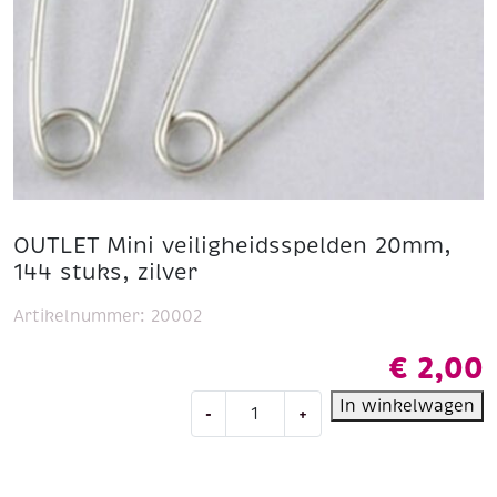
OUTLET Mini veiligheidsspelden 20mm,
144 stuks, zilver
Artikelnummer:
20002
€
2,00
OUTLET
In winkelwagen
-
+
Mini
veiligheidsspelden
20mm,