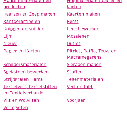
Houten materialen en
Hulpmaterialen papier en
producten
karton
Kaarsen en Zeep maken
Kaarten maken
Kantoorartikelen
Kerst
Knippen en snijden
Leer bewerken
Lijm
Mozaieken
Nieuw
Outlet
Papier en Karton
Pitriet, Raffia, Touw en
Macramegarens
Schildersmaterialen
Sieraden maken
Speksteen bewerken
Stoffen
Strijkkralen Hama
Tekenmaterialen
Textielverf, Textielstiften
Verf en Inkt
en Textielverharder
Vilt en Wolvilten
Voorjaar
Vormgieten