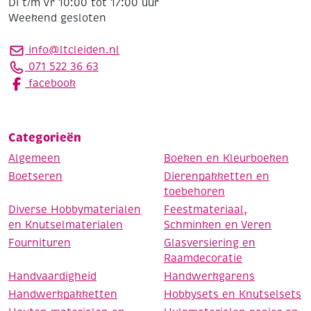
Di t/m Vr 10:00 tot 17:00 uur
Weekend gesloten
info@ltcleiden.nl
071 522 36 63
facebook
Categorieën
Algemeen
Boeken en Kleurboeken
Boetseren
Dierenpakketten en
toebehoren
Diverse Hobbymaterialen
Feestmateriaal,
en Knutselmaterialen
Schminken en Veren
Fournituren
Glasversiering en
Raamdecoratie
Handvaardigheid
Handwerkgarens
Handwerkpakketten
Hobbysets en Knutselsets