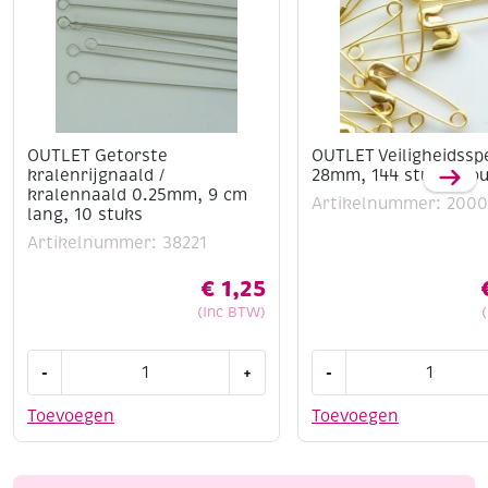
OUTLET Getorste
OUTLET Veiligheidssp
kralenrijgnaald /
28mm, 144 stuks, go
kralennaald 0.25mm, 9 cm
Artikelnummer: 200
lang, 10 stuks
Artikelnummer: 38221
€
1,25
(Inc BTW)
OUTLET
OUTLET
-
+
-
Getorste
Veiligheidsspelden
kralenrijgnaald
28mm,
Toevoegen
Toevoegen
/
144
kralennaald
stuks,
0.25mm,
goud