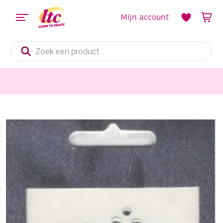
Mijn account
Producten
zoeken
Fournituren
OUTLET Strass strijk applicatie bloem