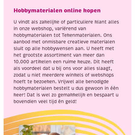
9
aantal
Hobbymaterialen online kopen
cm
lang,
U vindt als zakelijke of particuliere klant alles
10
in onze webshop, variërend van
stuks
hobbymaterialen tot Tekenmaterialen. Ons
aantal
aanbod met onmisbare creatieve materialen
sluit op alle hobbywensen aan. U heeft met
het grootste assortiment van meer dan
10.000 artikelen een ruime keuze. Dit heeft
als voordeel dat u bij ons voor alles slaagt,
zodat u niet meerdere winkels of webshops
hoeft te bezoeken. Vrijwel alle benodigde
hobbymaterialen bestelt u dus gewoon in één
keer! Dat is wel zo gemakkelijk en bespaart u
bovendien veel tijd én geld!