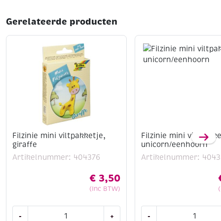
Gerelateerde producten
Filzinie mini viltpakketje,
Filzinie mini viltpakke
giraffe
unicorn/eenhoorn
Artikelnummer: 404376
Artikelnummer: 4043
€
3,50
(Inc BTW)
Filzinie
Filzinie
-
+
-