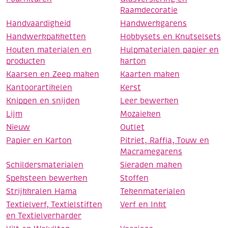
Raamdecoratie
Handvaardigheid
Handwerkgarens
Handwerkpakketten
Hobbysets en Knutselsets
Houten materialen en
Hulpmaterialen papier en
producten
karton
Kaarsen en Zeep maken
Kaarten maken
Kantoorartikelen
Kerst
Knippen en snijden
Leer bewerken
Lijm
Mozaieken
Nieuw
Outlet
Papier en Karton
Pitriet, Raffia, Touw en
Macramegarens
Schildersmaterialen
Sieraden maken
Speksteen bewerken
Stoffen
Strijkkralen Hama
Tekenmaterialen
Textielverf, Textielstiften
Verf en Inkt
en Textielverharder