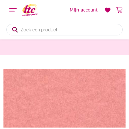
Mijn account
Producten
zoeken
Vilt en Wolvilten
OUTLET Polyester vilt 20x30cm 10 coupon rose