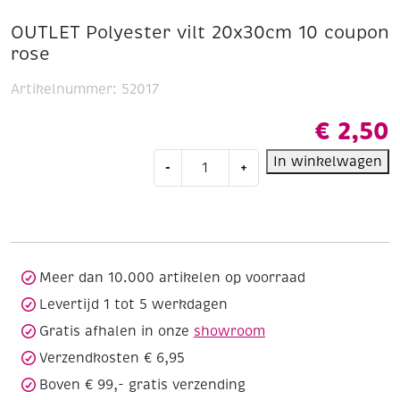
OUTLET Polyester vilt 20x30cm 10 coupon
rose
Artikelnummer:
52017
€
2,50
OUTLET
In winkelwagen
-
+
Polyester
vilt
20x30cm
10
coupon
rose
Meer dan 10.000 artikelen op voorraad
aantal
Levertijd 1 tot 5 werkdagen
Gratis afhalen in onze
showroom
Verzendkosten € 6,95
Boven € 99,- gratis verzending