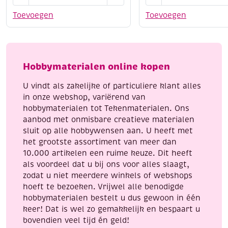
mini
mini
viltpakketje,
viltpakketje,
Toevoegen
Toevoegen
giraffe
unicorn/eenhoorn
aantal
aantal
Hobbymaterialen online kopen
U vindt als zakelijke of particuliere klant alles
in onze webshop, variërend van
hobbymaterialen tot Tekenmaterialen. Ons
aanbod met onmisbare creatieve materialen
sluit op alle hobbywensen aan. U heeft met
het grootste assortiment van meer dan
10.000 artikelen een ruime keuze. Dit heeft
als voordeel dat u bij ons voor alles slaagt,
zodat u niet meerdere winkels of webshops
hoeft te bezoeken. Vrijwel alle benodigde
hobbymaterialen bestelt u dus gewoon in één
keer! Dat is wel zo gemakkelijk en bespaart u
bovendien veel tijd én geld!