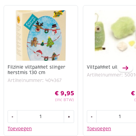
Filzinie viltpakket slinger
Viltpakket uil
kerstmis 130 cm
Artikelnummer: 5001
Artikelnummer: 404367
€
9,95
€
(Inc BTW)
Filzinie
Viltpakket
-
+
-
viltpakket
uil
slinger
aantal
Toevoegen
Toevoegen
kerstmis