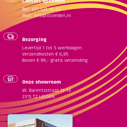
Contact opnemen
Bel: 071 522 36 63
Mail:
info@ltcleiden.nl
Bezorging
Levertijd 1 tot 5 werkdagen
Verzendkosten € 6,95
Boven € 99,- gratis verzending
Onze showroom
W. Barentzstraat 11-13
2315 TZ LEIDEN