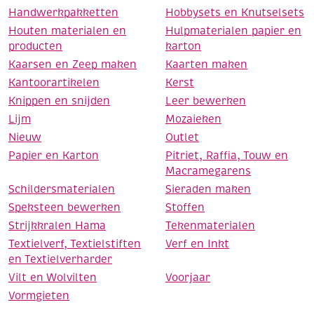
Handwerkpakketten
Hobbysets en Knutselsets
Houten materialen en
Hulpmaterialen papier en
producten
karton
Kaarsen en Zeep maken
Kaarten maken
Kantoorartikelen
Kerst
Knippen en snijden
Leer bewerken
Lijm
Mozaieken
Nieuw
Outlet
Papier en Karton
Pitriet, Raffia, Touw en
Macramegarens
Schildersmaterialen
Sieraden maken
Speksteen bewerken
Stoffen
Strijkkralen Hama
Tekenmaterialen
Textielverf, Textielstiften
Verf en Inkt
en Textielverharder
Vilt en Wolvilten
Voorjaar
Vormgieten