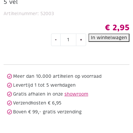
5 vel
Artikelnummer:
52003
€
2,95
OUTLET
In winkelwagen
-
+
Vilt
3mm
dik
30
x
45
Meer dan 10.000 artikelen op voorraad
cm
Levertijd 1 tot 5 werkdagen
oranje
Gratis afhalen in onze
showroom
a
5
Verzendkosten € 6,95
vel
Boven € 99,- gratis verzending
aantal