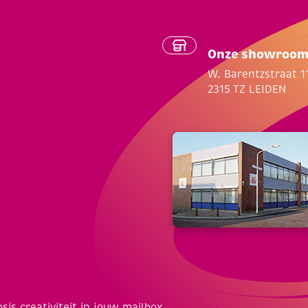
Onze showroo
W. Barentzstraat 1
2315 TZ LEIDEN
osis creativiteit in jouw mailbox.