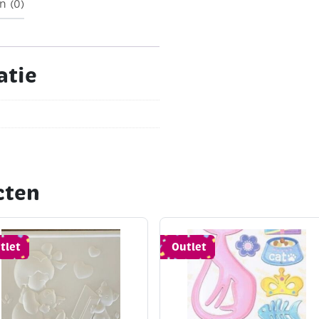
n (0)
atie
cten
tlet
Outlet