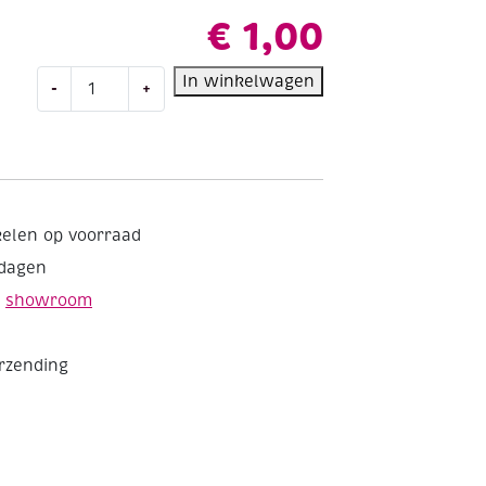
€
1,00
OUTLET
In winkelwagen
-
+
Ornamenten
om
op
te
hangen
van
kelen op voorraad
dik
kdagen
karton,
Vlinder
e
showroom
aantal
erzending