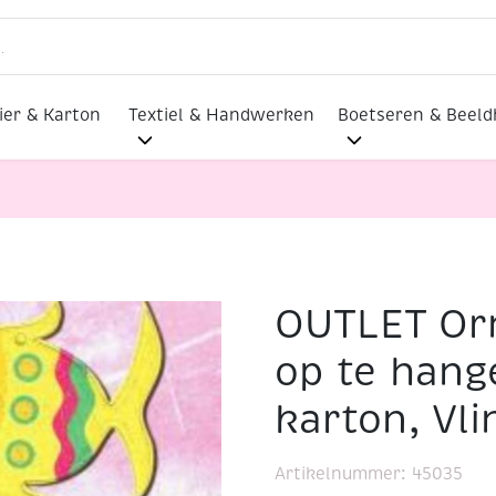
ier & Karton
Textiel & Handwerken
Boetseren & Beel
OUTLET Or
 Ornamenten om op te hangen van dik karton, Vlinder
op te hang
karton, Vli
Artikelnummer:
45035