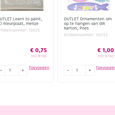
UTLET Learn to paint,
OUTLET Ornamenten om
D kleurplaat, meisje
op te hangen van dik
karton, Poes
rtikelnummer: 15025
Artikelnummer: 45033
€
0,75
€
1,00
(Inc BTW)
(Inc BTW)
UTLET
OUTLET
Toevoegen
Toevoege
-
+
-
+
earn
Ornamenten
o
om
aint,
op
D
te
leurplaat,
hangen
eisje
van
antal
dik
karton,