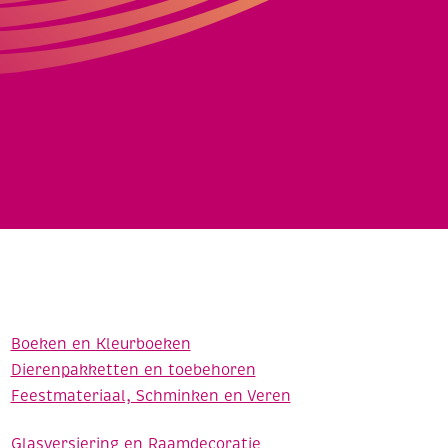
Boeken en Kleurboeken
Dierenpakketten en toebehoren
Feestmateriaal, Schminken en Veren
Glasversiering en Raamdecoratie