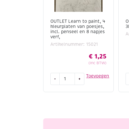
OUTLET Learn to paint, 4
O
kleurplaten van poesjes,
3
incl. penseel en 8 napjes
A
verf,
Artikelnummer: 15021
€
1,25
(Inc BTW)
OUTLET
O
Toevoegen
-
+
Learn
L
to
t
paint,
p
4
3
kleurplaten
k
van
m
poesjes,
a
incl.