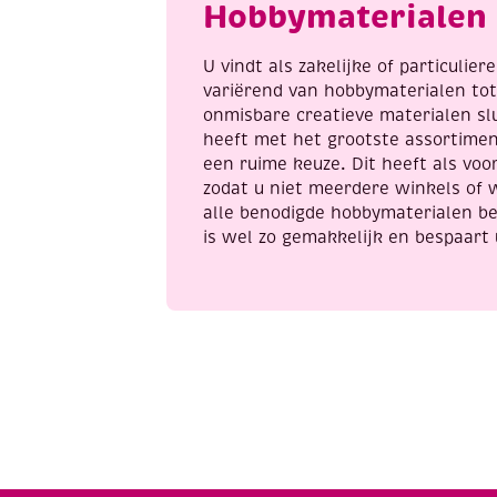
Hobbymaterialen 
penseel
en
8
U vindt als zakelijke of particulie
napjes
variërend van hobbymaterialen to
verf,
onmisbare creatieve materialen sl
aantal
heeft met het grootste assortime
een ruime keuze. Dit heeft als voor
zodat u niet meerdere winkels of 
alle benodigde hobbymaterialen be
is wel zo gemakkelijk en bespaart 