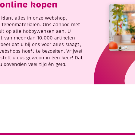
online kopen
Poes
aantal
re klant alles in onze webshop,
t Tekenmaterialen. Ons aanbod met
uit op alle hobbywensen aan. U
nt van meer dan 10.000 artikelen
deel dat u bij ons voor alles slaagt,
webshops hoeft te bezoeken. Vrijwel
stelt u dus gewoon in één keer! Dat
u bovendien veel tijd én geld!