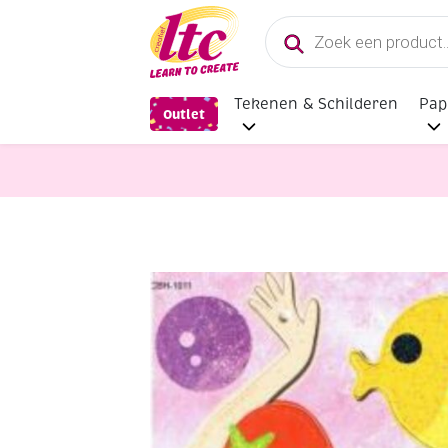
Producten
zoeken
Tekenen & Schilderen
Pap
Outlet
Hobbysets en Knutselsets
OUTLET