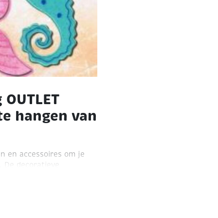
g OUTLET
te hangen van
n en accessoires om je
 De decoratieve
skaarten, scrapbooking en
res: lint, oogjes,
etten en foamblokjes.