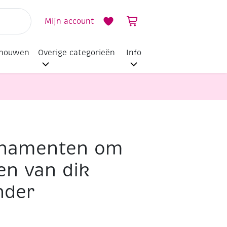
Mijn account
dhouwen
Overige categorieën
Info
namenten om
en van dik
nder