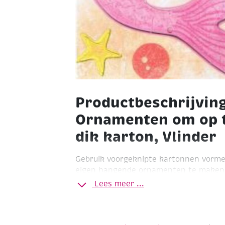
Productbeschrijvin
Ornamenten om op 
dik karton, Vlinder
Gebruik voorgeknipte kartonnen vorme
eigen hangende ornamenten te maken.
elementen zijn ook geweldig voor wen
Lees meer ...
interieurdecoratie.
10 kartonnen vormen
inclusief accessoi
steentjes, aanbuigoogjes, draad, paill