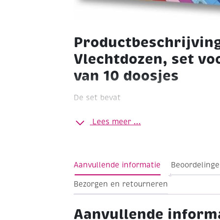
Productbeschrijvin
Vlechtdozen, set vo
van 10 doosjes
De set bevat
10 vellen gekleurd fotokarton met ink
Lees meer ...
papieren stroken gevlochten kan word
Aanvullende informatie
Beoordelinge
Bezorgen en retourneren
Aanvullende inform