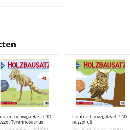
cten
outen bouwpakket / 3D
Houten bouwpakket / 3D
uzzel Tyrannosaurus
puzzel uil
rtikelnummer: 213000
Artikelnummer: 213007