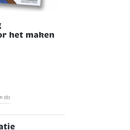
g
or het maken
epingen waardoor de
en.
200 vlechtstroken
n (0)
atie