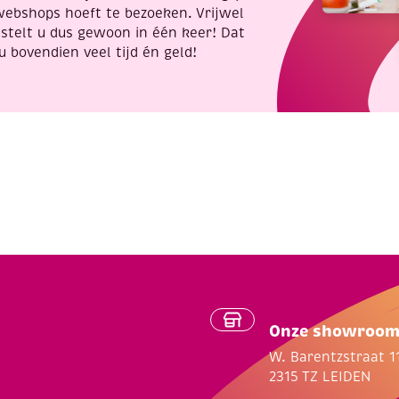
webshops hoeft te bezoeken. Vrijwel
stelt u dus gewoon in één keer! Dat
u bovendien veel tijd én geld!
Onze showroo
W. Barentzstraat 1
2315 TZ LEIDEN