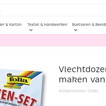
ier & Karton
Textiel & Handwerken
Boetseren & Beel
Vlechtdoze
dozen, set voor het maken van 10 doosjes
maken van 
Artikelnummer:
21494