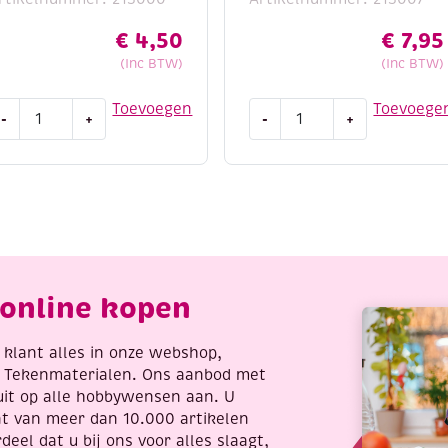
€
4,50
€
7,95
(Inc BTW)
(Inc BTW)
outen
Houten
Toevoegen
Toevoege
-
+
-
+
ouwpakket
bouwpakket
/
D
3D
uzzel
puzzel
yrannosaurus
uil
antal
aantal
online kopen
re klant alles in onze webshop,
t Tekenmaterialen. Ons aanbod met
uit op alle hobbywensen aan. U
nt van meer dan 10.000 artikelen
deel dat u bij ons voor alles slaagt,