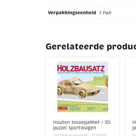
Verpakkingseenheid
1 Pak
Gerelateerde produ
Houten bouwpakket / 3D
H
puzzel sportwagen
p
Artikelnummer: 213008
A