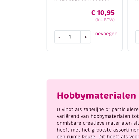
€
10,95
(Inc BTW)
Houten
H
Toevoegen
-
+
bouwpakket
b
/
/
3D
3
puzzel
p
sportwagen
T
aantal
a
Hobbymaterialen 
U vindt als zakelijke of particulie
variërend van hobbymaterialen to
onmisbare creatieve materialen sl
heeft met het grootste assortime
een ruime keuze. Dit heeft als voor