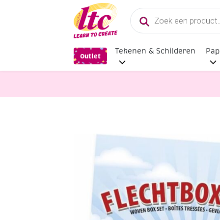
Producten
zoeken
Tekenen & Schilderen
Pap
Outlet
Hobbysets en Knutselsets
Vlecht