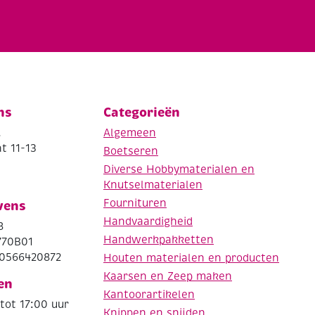
ns
Categorieën
.
Algemeen
t 11-13
Boetseren
Diverse Hobbymaterialen en
Knutselmaterialen
Fournituren
vens
Handvaardigheid
8
Handwerkpakketten
770B01
0566420872
Houten materialen en producten
Kaarsen en Zeep maken
en
Kantoorartikelen
tot 17:00 uur
Knippen en snijden