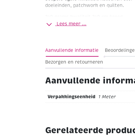
doeleinden, patchwork en quilten.
140 grams kwaliteit
140 cm breed
Lees meer ...
Aanvullende informatie
Beoordelinge
Bezorgen en retourneren
Aanvullende inform
Verpakkingseenheid
1 Meter
Gerelateerde produ