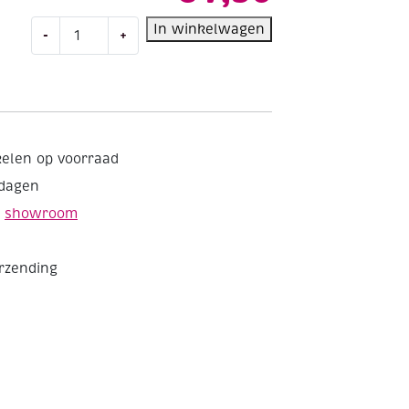
Uni
In winkelwagen
-
+
katoen
140
cm
breed
lila
aantal
kelen op voorraad
kdagen
e
showroom
erzending