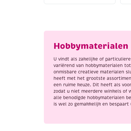
50
v
cm,
1
18
1
hokjes
c
per
a
10
cm
Hobbymaterialen 
aantal
U vindt als zakelijke of particulie
variërend van hobbymaterialen to
onmisbare creatieve materialen sl
heeft met het grootste assortime
een ruime keuze. Dit heeft als voor
zodat u niet meerdere winkels of 
alle benodigde hobbymaterialen be
is wel zo gemakkelijk en bespaart 