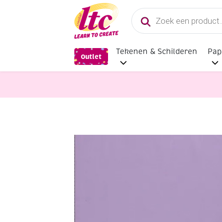
Producten
zoeken
Tekenen & Schilderen
Pap
Outlet
Stoffen
Uni katoen 140 cm breed 