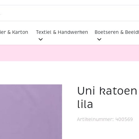
ier & Karton
Textiel & Handwerken
Boetseren & Beel
Uni katoen
lila
lila
Artikelnummer:
400569