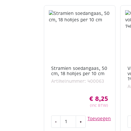
Stramien soedangaas, 50
V
cm, 18 hokjes per 10 cm
v
1
Artikelnummer: 400063
A
€
8,25
(Inc BTW)
Stramien
V
Toevoegen
-
+
soedangaas,
n