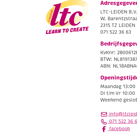
Adresgegeve
LTC-LEIDEN B.V
W. Barentzstraa
2315 TZ LEIDEN
071 522 36 63
Bedrijfsgege
KvKnr: 2800612
BTW: NL819138
ABN: NL18ABNA
Openingstijd
Maandag 13:00 
Di t/m Vr 10:00 
Weekend geslo
info@ltclei
071 522 36 
facebook