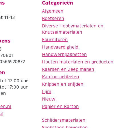
ns
Categorieën
.
Algemeen
t 11-13
Boetseren
Diverse Hobbymaterialen en
Knutselmaterialen
Fournituren
vens
Handvaardigheid
8
Handwerkpakketten
770B01
0566420872
Houten materialen en producten
Kaarsen en Zeep maken
en
Kantoorartikelen
tot 17:00 uur
Knippen en snijden
tot 17:00 uur
Lijm
ten
Nieuw
Papier en Karton
den.nl
63
Schildersmaterialen
Speksteen bewerken