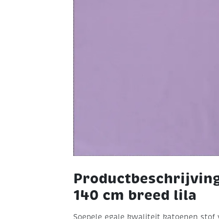
Productbeschrijvin
140 cm breed lila
Soepele egale kwaliteit katoenen stof 