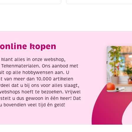
olumevlies,
slingerdraadgaas,
00,grams,
94
40
cm,
m
13
antal
hokjes
per
10
online kopen
cm
aantal
re klant alles in onze webshop,
t Tekenmaterialen. Ons aanbod met
uit op alle hobbywensen aan. U
nt van meer dan 10.000 artikelen
deel dat u bij ons voor alles slaagt,
webshops hoeft te bezoeken. Vrijwel
stelt u dus gewoon in één keer! Dat
u bovendien veel tijd én geld!