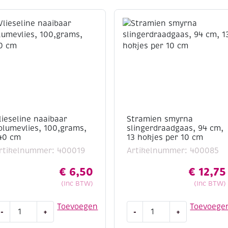
lieseline naaibaar
Stramien smyrna
olumevlies, 100,grams,
slingerdraadgaas, 94 cm,
40 cm
13 hokjes per 10 cm
rtikelnummer: 400019
Artikelnummer: 400085
€
6,50
€
12,75
(Inc BTW)
(Inc BTW)
lieseline
Stramien
Toevoegen
Toevoege
-
+
-
+
aaibaar
smyrna