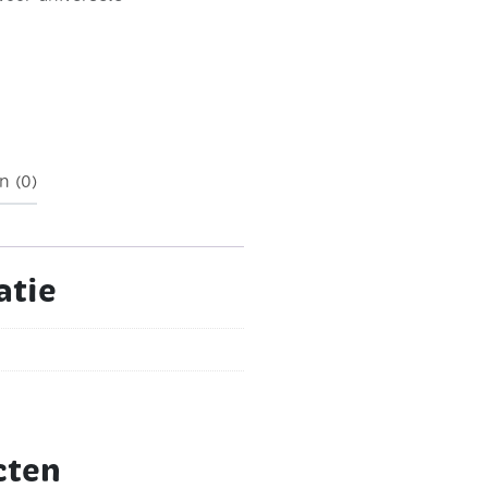
n (0)
atie
cten