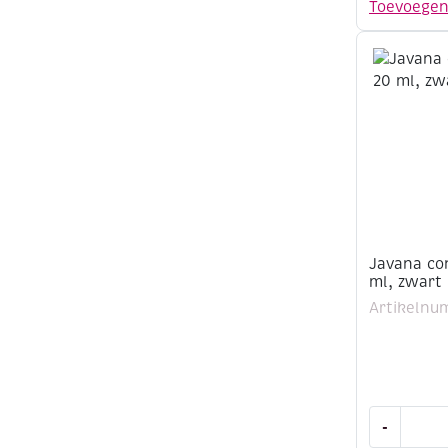
Toevoege
zijde,
20
ml,
wit
aantal
Javana con
ml, zwart
Artikelnu
Javana
-
contourve