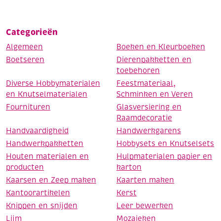
Categorieën
Algemeen
Boeken en Kleurboeken
Boetseren
Dierenpakketten en
toebehoren
Diverse Hobbymaterialen
Feestmateriaal,
en Knutselmaterialen
Schminken en Veren
Fournituren
Glasversiering en
Raamdecoratie
Handvaardigheid
Handwerkgarens
Handwerkpakketten
Hobbysets en Knutselsets
Houten materialen en
Hulpmaterialen papier en
producten
karton
Kaarsen en Zeep maken
Kaarten maken
Kantoorartikelen
Kerst
Knippen en snijden
Leer bewerken
Lijm
Mozaieken