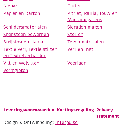
Nieuw
Outlet
Papier en Karton
Pitriet, Raffia, Touw en
Macramegarens
Schildersmaterialen
Sieraden maken
Speksteen bewerken
Stoffen
Strijkkralen Hama
Tekenmaterialen
Textielverf, Textielstiften
Verf en Inkt
en Textielverharder
Vilt en Wolvilten
Voorjaar
Vormgieten
Leveringsvoorwaarden
Kortingsregeling
Privacy
statement
Design & Ontwikkeling:
Interpulse