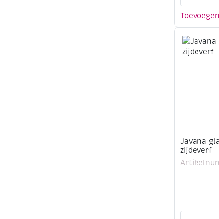
contour,
voor
Toevoege
zijde,
kleurloos,
20
ml
aantal
Javana gla
zijdeverf
Artikelnu
Javana