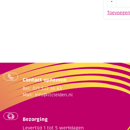
-
glazen
pipetje
Toevoege
voor
zijdeverf
aantal
Contact opnemen
Bel: 071 522 36 63
Mail:
info@ltcleiden.nl
Bezorging
Levertijd 1 tot 5 werkdagen