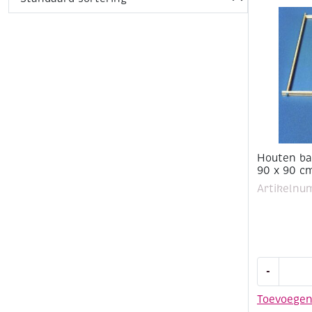
Houten ba
90 x 90 c
Artikelnu
Houten
-
batikraam
90
Toevoege
x