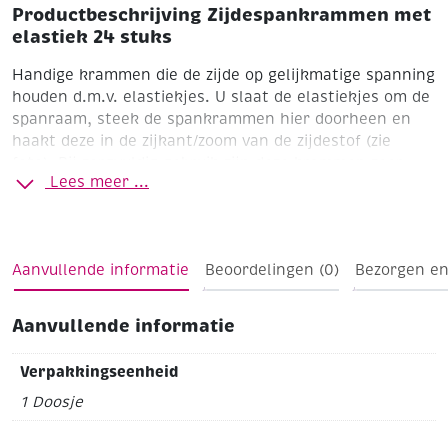
Productbeschrijving Zijdespankrammen met
elastiek 24 stuks
Handige krammen die de zijde op gelijkmatige spanning
houden d.m.v. elastiekjes. U slaat de elastiekjes om de
spanraam, steek de spankrammen hier doorheen en
haakt deze in de zijkant/zoom van de zijdestof (zie
foto). Bij zorgvuldig gebruik zijn deze krammen zeer
Lees meer ...
duurzaam en voor onbepaalde tijd te gebruiken.
Doosje à 24 stuks
Aanvullende informatie
Beoordelingen (0)
Bezorgen en
Aanvullende informatie
Verpakkingseenheid
1 Doosje