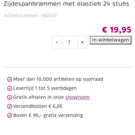
Zijdespankrammen met elastiek 24 stuks
Artikelnummer:
482337
€
19,95
Zijdespankrammen
In winkelwagen
-
+
met
elastiek
24
stuks
aantal
Meer dan 10.000 artikelen op voorraad
Levertijd 1 tot 5 werkdagen
Gratis afhalen in onze
showroom
Verzendkosten € 6,95
Boven € 99,- gratis verzending