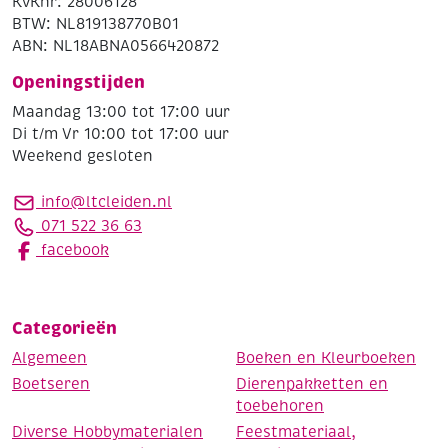
KvKnr: 28006128
BTW: NL819138770B01
ABN: NL18ABNA0566420872
Openingstijden
Maandag 13:00 tot 17:00 uur
Di t/m Vr 10:00 tot 17:00 uur
Weekend gesloten
info@ltcleiden.nl
071 522 36 63
facebook
Categorieën
Algemeen
Boeken en Kleurboeken
Boetseren
Dierenpakketten en
toebehoren
Diverse Hobbymaterialen
Feestmateriaal,