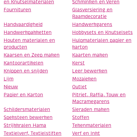
en Knutselmaterialen
Schminken en Veren
Fournituren
Glasversiering en
Raamdecoratie
Handvaardigheid
Handwerkgarens
Handwerkpakketten
Hobbysets en Knutselsets
Houten materialen en
Hulpmaterialen papier en
producten
karton
Kaarsen en Zeep maken
Kaarten maken
Kantoorartikelen
Kerst
Knippen en snijden
Leer bewerken
Lijm
Mozaieken
Nieuw
Outlet
Papier en Karton
Pitriet, Raffia, Touw en
Macramegarens
Schildersmaterialen
Sieraden maken
Speksteen bewerken
Stoffen
Strijkkralen Hama
Tekenmaterialen
Textielverf, Textielstiften
Verf en Inkt