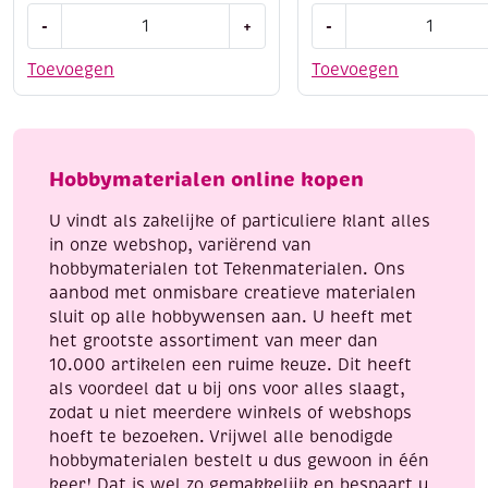
Creall-
Pretex
-
+
-
Tex
textielverharder,
textielverf
loodkleur
Toevoegen
Toevoegen
500ml
1
01
liter
lichtgeel
aantal
aantal
Hobbymaterialen online kopen
U vindt als zakelijke of particuliere klant alles
in onze webshop, variërend van
hobbymaterialen tot Tekenmaterialen. Ons
aanbod met onmisbare creatieve materialen
sluit op alle hobbywensen aan. U heeft met
het grootste assortiment van meer dan
10.000 artikelen een ruime keuze. Dit heeft
als voordeel dat u bij ons voor alles slaagt,
zodat u niet meerdere winkels of webshops
hoeft te bezoeken. Vrijwel alle benodigde
hobbymaterialen bestelt u dus gewoon in één
keer! Dat is wel zo gemakkelijk en bespaart u