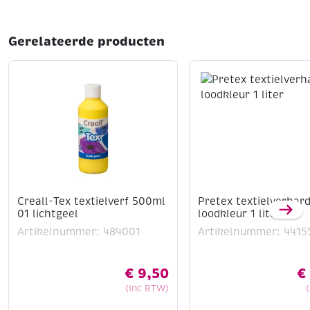
Gerelateerde producten
Creall-Tex textielverf 500ml
Pretex textielverhard
01 lichtgeel
loodkleur 1 liter
Artikelnummer: 484001
Artikelnummer: 4415
€
9,50
€
(Inc BTW)