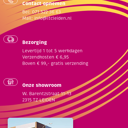
Contact opnemen
Bel: 071 522 36 63
Mail:
info@ltcleiden.nl
Bezorging
Levertijd 1 tot 5 werkdagen
Verzendkosten € 6,95
Boven € 99,- gratis verzending
Onze showroom
W. Barentzstraat 11-13
2315 TZ LEIDEN