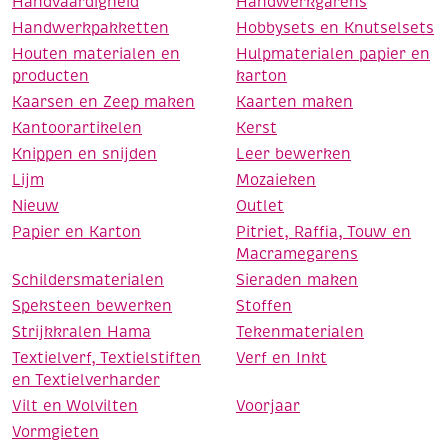
Handvaardigheid
Handwerkgarens
Handwerkpakketten
Hobbysets en Knutselsets
Houten materialen en
Hulpmaterialen papier en
producten
karton
Kaarsen en Zeep maken
Kaarten maken
Kantoorartikelen
Kerst
Knippen en snijden
Leer bewerken
Lijm
Mozaieken
Nieuw
Outlet
Papier en Karton
Pitriet, Raffia, Touw en
Macramegarens
Schildersmaterialen
Sieraden maken
Speksteen bewerken
Stoffen
Strijkkralen Hama
Tekenmaterialen
Textielverf, Textielstiften
Verf en Inkt
en Textielverharder
Vilt en Wolvilten
Voorjaar
Vormgieten