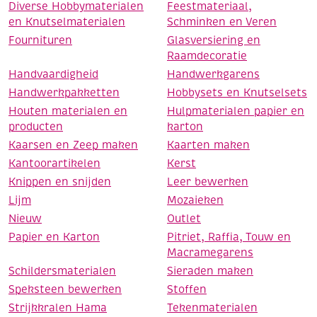
Diverse Hobbymaterialen
Feestmateriaal,
en Knutselmaterialen
Schminken en Veren
Fournituren
Glasversiering en
Raamdecoratie
Handvaardigheid
Handwerkgarens
Handwerkpakketten
Hobbysets en Knutselsets
Houten materialen en
Hulpmaterialen papier en
producten
karton
Kaarsen en Zeep maken
Kaarten maken
Kantoorartikelen
Kerst
Knippen en snijden
Leer bewerken
Lijm
Mozaieken
Nieuw
Outlet
Papier en Karton
Pitriet, Raffia, Touw en
Macramegarens
Schildersmaterialen
Sieraden maken
Speksteen bewerken
Stoffen
Strijkkralen Hama
Tekenmaterialen