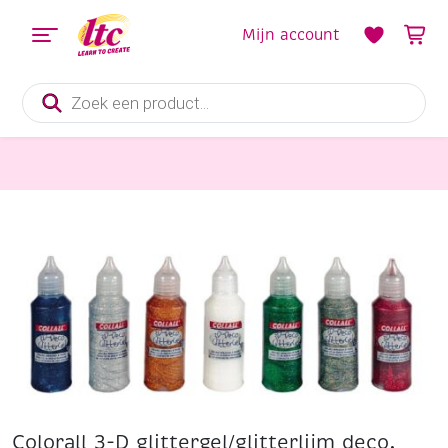
Mijn account
Producten
zoeken
Diverse Hobbymaterialen en Knutselmaterialen
Colorall 3-D glittergel/glitterlijm deco, 8x50ml, assortiment
Colorall 3-D glittergel/glitterlijm deco,