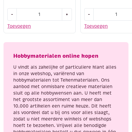
OUTLET
Krasfolie
-
+
-
Learn
/
to
Kraskaart,
Toevoegen
Toevoegen
paint,
20x25cm,
4
goud,
kleurplaten
paarden
van
aantal
Hobbymaterialen online kopen
puppies,
incl.
U vindt als zakelijke of particuliere klant alles
penseel
in onze webshop, variërend van
en
hobbymaterialen tot Tekenmaterialen. Ons
8
aanbod met onmisbare creatieve materialen
napjes
sluit op alle hobbywensen aan. U heeft met
verf,
het grootste assortiment van meer dan
aantal
10.000 artikelen een ruime keuze. Dit heeft
als voordeel dat u bij ons voor alles slaagt,
zodat u niet meerdere winkels of webshops
hoeft te bezoeken. Vrijwel alle benodigde
hobbymaterialen bestelt u dus gewoon in één