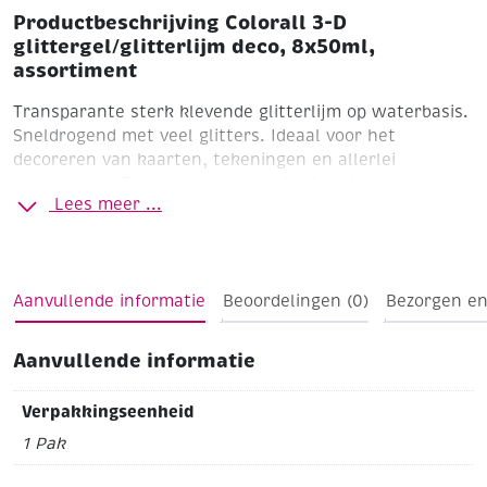
Productbeschrijving Colorall 3-D
glittergel/glitterlijm deco, 8x50ml,
assortiment
Transparante sterk klevende glitterlijm op waterbasis.
Sneldrogend met veel glitters. Ideaal voor het
decoreren van kaarten, tekeningen en allerlei
voorwerpen. Toepassing: papier, karton, kurk, hout,
Lees meer ...
textiel, vilt, piepschuim, lichte kunststoffen, keramiek
en steen. Gemakkelijk uitwasbaar. 8 knijpflacons van
50 ml, met handige doseertuit !
Aanvullende informatie
Beoordelingen (0)
Bezorgen en
Aanvullende informatie
Verpakkingseenheid
1 Pak