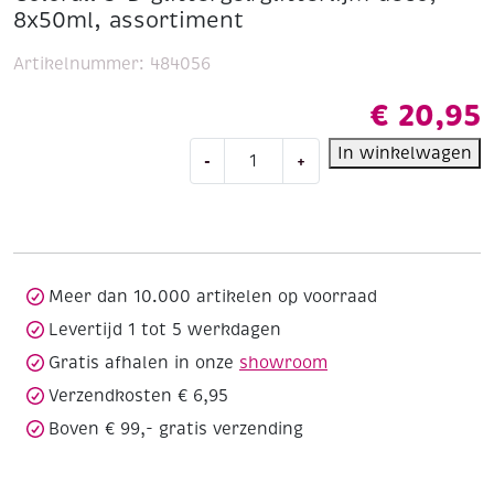
8x50ml, assortiment
Artikelnummer:
484056
€
20,95
Colorall
In winkelwagen
-
+
3-
D
glittergel/glitterlijm
deco,
8x50ml,
assortiment
Meer dan 10.000 artikelen op voorraad
aantal
Levertijd 1 tot 5 werkdagen
Gratis afhalen in onze
showroom
Verzendkosten € 6,95
Boven € 99,- gratis verzending