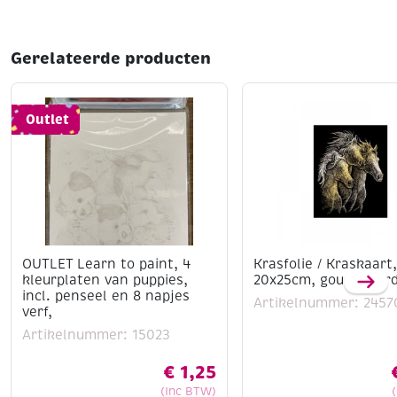
Gerelateerde producten
Outlet
OUTLET Learn to paint, 4
Krasfolie / Kraskaart,
kleurplaten van puppies,
20x25cm, goud, paar
incl. penseel en 8 napjes
Artikelnummer: 2457
verf,
Artikelnummer: 15023
€
1,25
(Inc BTW)