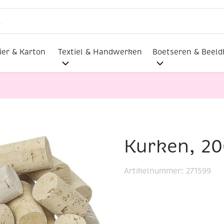
ier & Karton
Textiel & Handwerken
Boetseren & Beel
Kurken, 2
lmaterialen
Kurken, 200 gram
Artikelnummer:
271599