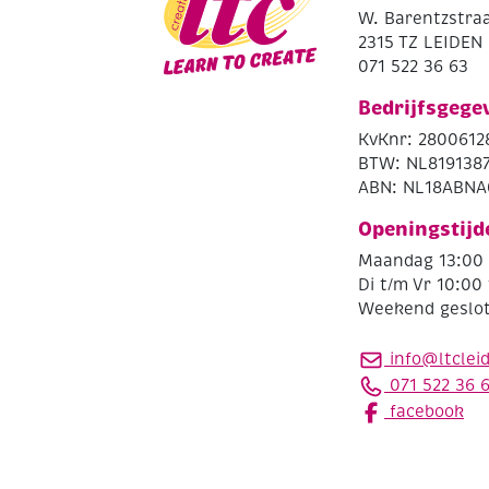
W. Barentzstraa
2315 TZ LEIDEN
071 522 36 63
Bedrijfsgege
KvKnr: 2800612
BTW: NL819138
ABN: NL18ABNA
Openingstijd
Maandag 13:00 
Di t/m Vr 10:00 
Weekend geslo
info@ltclei
071 522 36 
facebook