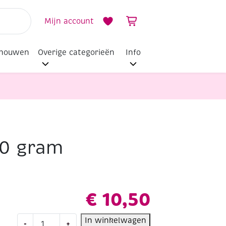
Mijn account
dhouwen
Overige categorieën
Info
00 gram
€
10,50
Kurken,
In winkelwagen
-
+