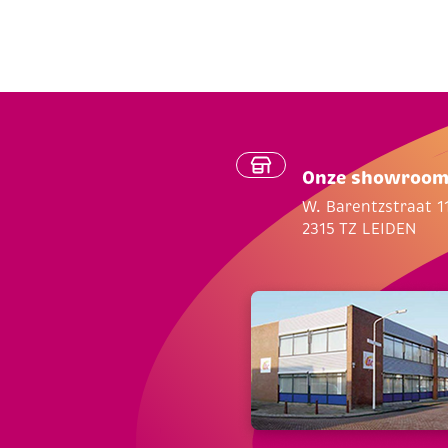
Onze showroo
W. Barentzstraat 1
2315 TZ LEIDEN