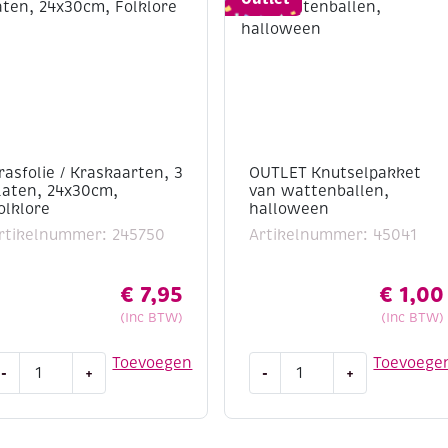
rasfolie / Kraskaarten, 3
OUTLET Knutselpakket
laten, 24x30cm,
van wattenballen,
olklore
halloween
rtikelnummer: 245750
Artikelnummer: 45041
€
7,95
€
1,00
(Inc BTW)
(Inc BTW)
rasfolie
OUTLET
Toevoegen
Toevoege
-
+
-
+
Knutselpakket
raskaarten,
van
wattenballen,