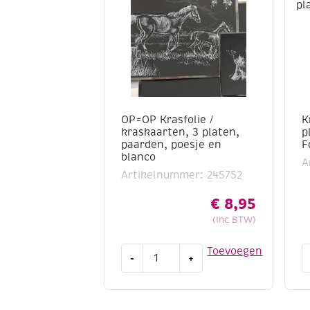
OP=OP Krasfolie /
K
kraskaarten, 3 platen,
p
paarden, poesje en
F
blanco
A
Artikelnummer: 245752
€
8,95
(Inc BTW)
OP=OP
K
Toevoegen
-
+
Krasfolie
/
/
K
kraskaarten,
3