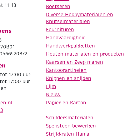
t 11-13
Boetseren
Diverse Hobbymaterialen en
Knutselmaterialen
Fournituren
vens
Handvaardigheid
8
Handwerkpakketten
770B01
0566420872
Houten materialen en producten
Kaarsen en Zeep maken
en
Kantoorartikelen
tot 17:00 uur
Knippen en snijden
tot 17:00 uur
Lijm
ten
Nieuw
Papier en Karton
den.nl
63
Schildersmaterialen
Speksteen bewerken
Strijkkralen Hama