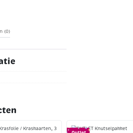
n (0)
atie
cten
Outlet