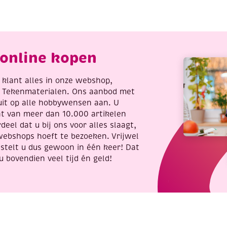
laten,
halloween
4x30cm,
aantal
olklore
antal
online kopen
re klant alles in onze webshop,
t Tekenmaterialen. Ons aanbod met
uit op alle hobbywensen aan. U
nt van meer dan 10.000 artikelen
deel dat u bij ons voor alles slaagt,
webshops hoeft te bezoeken. Vrijwel
stelt u dus gewoon in één keer! Dat
u bovendien veel tijd én geld!