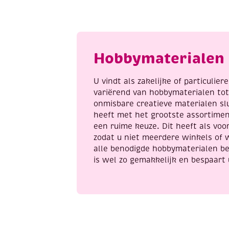
3
p
platen,
2
paarden,
F
poesje
a
en
Hobbymaterialen 
blanco
aantal
U vindt als zakelijke of particulie
variërend van hobbymaterialen to
onmisbare creatieve materialen sl
heeft met het grootste assortime
een ruime keuze. Dit heeft als voor
zodat u niet meerdere winkels of 
alle benodigde hobbymaterialen be
is wel zo gemakkelijk en bespaart 