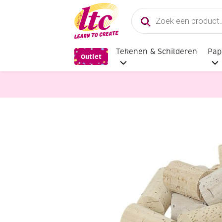
Producten
zoeken
Tekenen & Schilderen
Pap
Outlet
Diverse Hobbymaterialen en Knutse